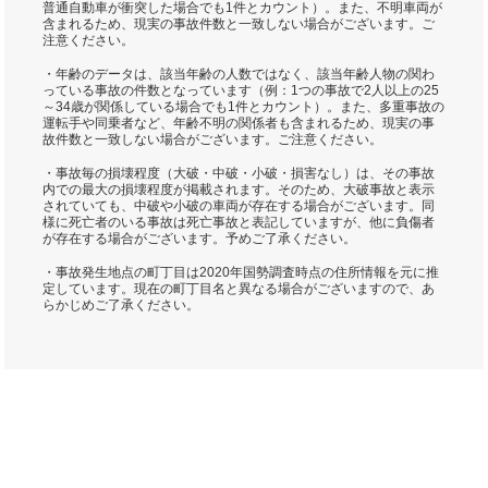
普通自動車が衝突した場合でも1件とカウント）。また、不明車両が
含まれるため、現実の事故件数と一致しない場合がございます。ご
注意ください。
・年齢のデータは、該当年齢の人数ではなく、該当年齢人物の関わ
っている事故の件数となっています（例：1つの事故で2人以上の25
～34歳が関係している場合でも1件とカウント）。また、多重事故の
運転手や同乗者など、年齢不明の関係者も含まれるため、現実の事
故件数と一致しない場合がございます。ご注意ください。
・事故毎の損壊程度（大破・中破・小破・損害なし）は、その事故
内での最大の損壊程度が掲載されます。そのため、大破事故と表示
されていても、中破や小破の車両が存在する場合がございます。同
様に死亡者のいる事故は死亡事故と表記していますが、他に負傷者
が存在する場合がございます。予めご了承ください。
・事故発生地点の町丁目は2020年国勢調査時点の住所情報を元に推
定しています。現在の町丁目名と異なる場合がございますので、あ
らかじめご了承ください。