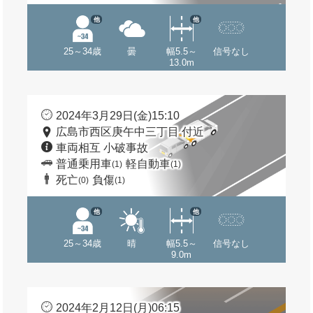
他
他
25～34歳
曇
幅5.5～
信号なし
13.0m
2024年3月29日(金)15:10
広島市西区庚午中三丁目 付近
車両相互 小破事故
普通乗用車
軽自動車
(1)
(1)
死亡
負傷
(0)
(1)
他
他
25～34歳
晴
幅5.5～
信号なし
9.0m
2024年2月12日(月)06:15