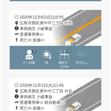
2020年12月6日(日)10:55
広島市西区庚午中三丁目 付近
車両相互 小破事故
普通乗用車
(2)
死亡
負傷
(0)
(2)
他
他
0～24歳
晴
幅9.0～
信号なし
13.0m
2020年12月1日(火)11:45
広島市西区庚午中三丁目 付近
車両相互 小破事故
普通乗用車
軽自動車
(1)
(1)
死亡
負傷
(0)
(1)