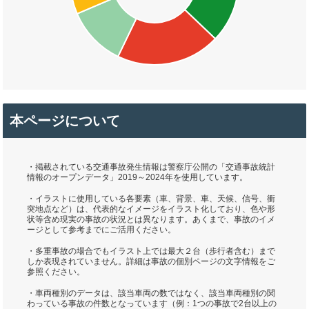
本ページについて
・掲載されている交通事故発生情報は警察庁公開の「交通事故統計
情報のオープンデータ」2019～2024年を使用しています。
・イラストに使用している各要素（車、背景、車、天候、信号、衝
突地点など）は、代表的なイメージをイラスト化しており、色や形
状等含め現実の事故の状況とは異なります。あくまで、事故のイメ
ージとして参考までにご活用ください。
・多重事故の場合でもイラスト上では最大２台（歩行者含む）まで
しか表現されていません。詳細は事故の個別ページの文字情報をご
参照ください。
・車両種別のデータは、該当車両の数ではなく、該当車両種別の関
わっている事故の件数となっています（例：1つの事故で2台以上の