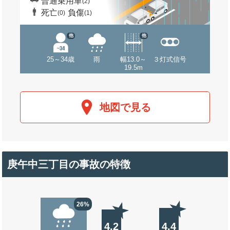
普通乗用車
(2)
死亡
負傷
(0)
(1)
他
他
25～34歳
雨
幅13.0～
３灯式信号
19.5m
地図で見る
庚午中三丁目の事故の特徴
26%
4.2
4.4