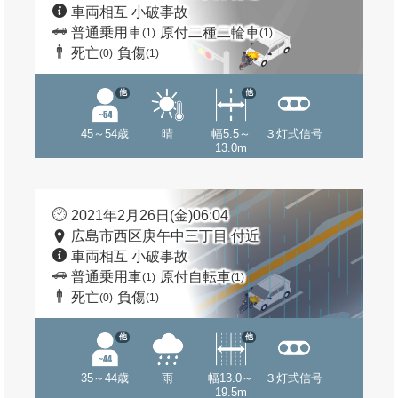
車両相互 小破事故
普通乗用車
原付二種二輪車
(1)
(1)
死亡
負傷
(0)
(1)
他
他
45～54歳
晴
幅5.5～
３灯式信号
13.0m
2021年2月26日(金)06:04
広島市西区庚午中三丁目 付近
車両相互 小破事故
普通乗用車
原付自転車
(1)
(1)
死亡
負傷
(0)
(1)
他
他
35～44歳
雨
幅13.0～
３灯式信号
19.5m