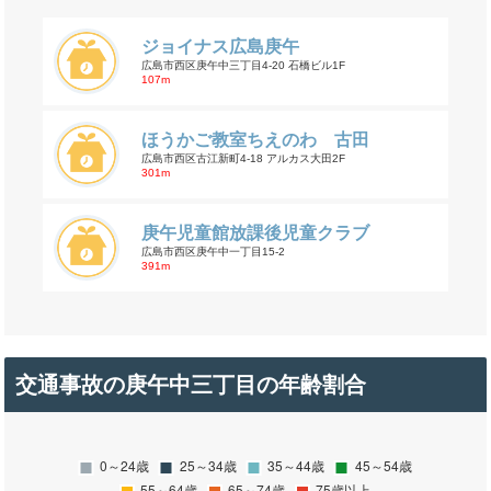
ジョイナス広島庚午
広島市西区庚午中三丁目4-20 石橋ビル1F
107m
ほうかご教室ちえのわ 古田
広島市西区古江新町4-18 アルカス大田2F
301m
庚午児童館放課後児童クラブ
広島市西区庚午中一丁目15-2
391m
交通事故の庚午中三丁目の年齢割合