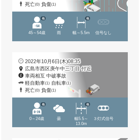
死亡
負傷
(0)
(1)
他
他
45～54歳
雨
幅～5.5m
信号なし
2022年10月6日(木)08:35
広島市西区庚午中三丁目 付近
車両相互 中破事故
軽自動車
自転車
(1)
(1)
死亡
負傷
(0)
(1)
他
他
0～24歳
曇
幅5.5～
３灯式信号
13.0m