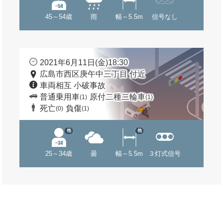
45～54歳
雨
幅～5.5m
信号なし
2021年6月11日(金)18:30
広島市西区庚午中三丁目 付近
車両相互 小破事故
普通乗用車
原付二種二輪車
(1)
(1)
死亡
負傷
(0)
(1)
他
他
25～34歳
曇
幅～5.5m
３灯式信号