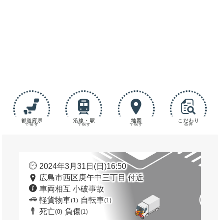
都道府県
沿線・駅
地図
こだわり
で探す
で探す
で探す
条件
2024年3月31日(日)16:50
広島市西区庚午中三丁目 付近
車両相互 小破事故
軽貨物車
自転車
(1)
(1)
死亡
負傷
(0)
(1)