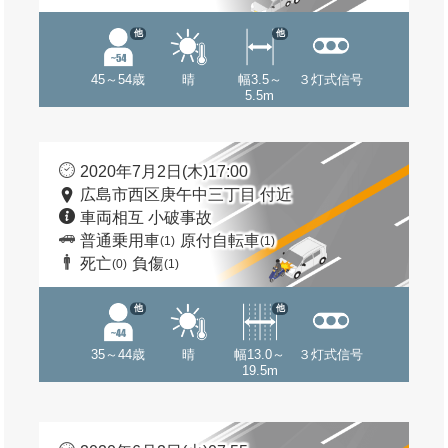
他
他
45～54歳
晴
幅3.5～
３灯式信号
5.5m
2020年7月2日(木)17:00
広島市西区庚午中三丁目 付近
車両相互 小破事故
普通乗用車
原付自転車
(1)
(1)
死亡
負傷
(0)
(1)
他
他
35～44歳
晴
幅13.0～
３灯式信号
19.5m