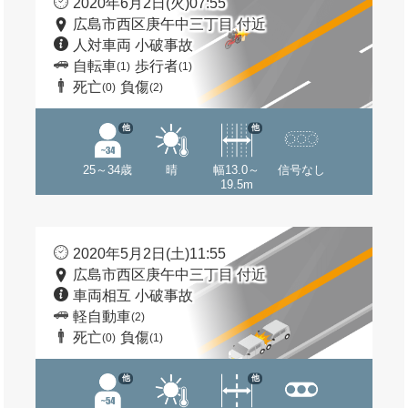
2020年6月2日(火)07:55
広島市西区庚午中三丁目 付近
人対車両 小破事故
自転車
歩行者
(1)
(1)
死亡
負傷
(0)
(2)
他
他
25～34歳
晴
幅13.0～
信号なし
19.5m
2020年5月2日(土)11:55
広島市西区庚午中三丁目 付近
車両相互 小破事故
軽自動車
(2)
死亡
負傷
(0)
(1)
他
他