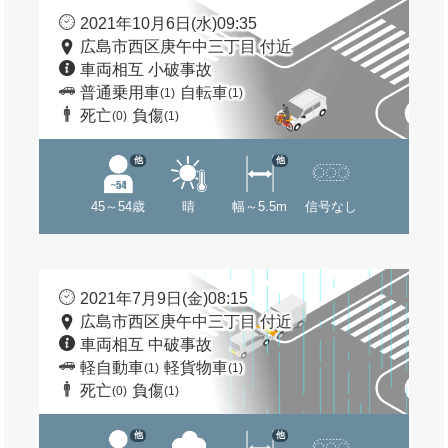
2021年10月6日(水)09:35
広島市西区庚午中三丁目 付近
車両相互 小破事故
普通乗用車
自転車
(1)
(1)
死亡
負傷
(0)
(1)
他
他
45～54歳
晴
幅～5.5m
信号なし
2021年7月9日(金)08:15
広島市西区庚午中三丁目 付近
車両相互 中破事故
軽自動車
軽貨物車
(1)
(1)
死亡
負傷
(0)
(1)
他
他