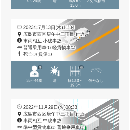
0～24歳
晴
幅5.5～
３灯式信号
13.0m
2023年7月13日(木)11:34
広島市西区庚午中三丁目 付近
車両相互 小破事故
普通乗用車
軽貨物車
(1)
(1)
死亡
負傷
(0)
(1)
他
他
35～44歳
晴
幅13.0～
信号なし
19.5m
2022年11月29日(火)08:33
広島市西区庚午中三丁目 付近
車両相互 中破事故
準中型貨物車
普通乗用車
(1)
(1)