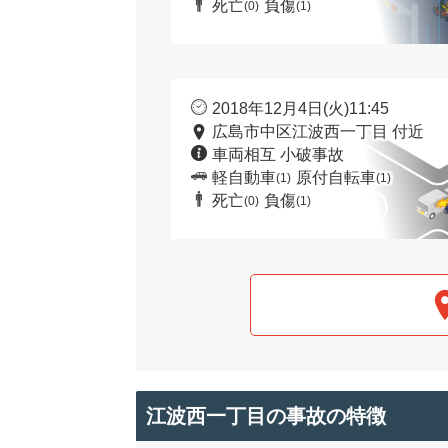
死亡
負傷
(0)
(1)
2018年12月4日(火)11:45
広島市中区江波西一丁目 付近
車両相互 小破事故
軽自動車
原付自転車
(1)
(1)
死亡
負傷
(0)
(1)
江波西一丁目の事故の特徴