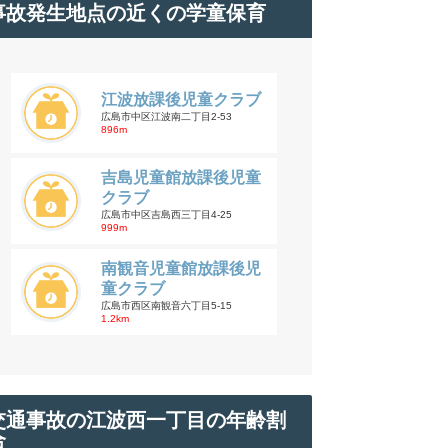
事故発生地点の近くの学童保育
江波放課後児童クラブ
広島市中区江波南二丁目2-53
896m
吉島児童館放課後児童
クラブ
広島市中区吉島西三丁目4-25
999m
南観音児童館放課後児
童クラブ
広島市西区南観音六丁目5-15
1.2km
交通事故の江波西一丁目の年齢割
合