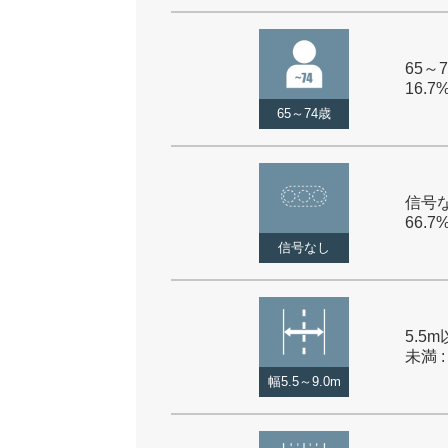
65～7
16.7
65～74歳
信号な
66.7
信号なし
5.5m
未満 :
幅5.5～9.0m