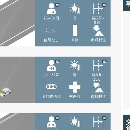
他
他
25～34歳
晴
幅5.5～
9.0m
信号なし
単路
市町村道
他
他
25～34歳
晴
幅5.5～
13.0m
３灯式信号
交差点
市町村道
他
他