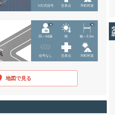
３灯式信号
交差点
市町村道
他
他
55～64歳
晴
幅～5.5m
信号なし
交差点
市町村道
地図で見る