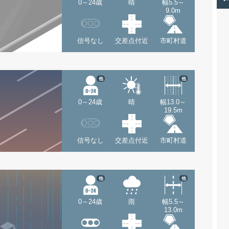
0～24歳
晴
幅5.5～
9.0m
信号なし
交差点付近
市町村道
他
他
0～24歳
晴
幅13.0～
19.5m
信号なし
交差点付近
市町村道
他
他
0～24歳
雨
幅5.5～
13.0m