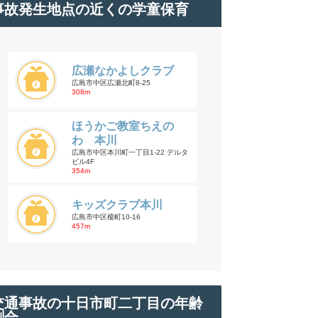
事故発生地点の近くの学童保育
広瀬なかよしクラブ
広島市中区広瀬北町8-25
308m
ほうかご教室ちえの
わ 本川
広島市中区本川町一丁目1-22 デルタ
ビル4F
354m
キッズクラブ本川
広島市中区榎町10-16
457m
交通事故の十日市町二丁目の年齢
割合