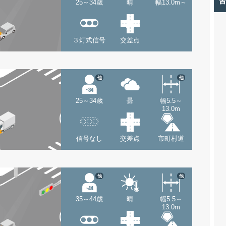
25～34歳
晴
幅13.0m～
３灯式信号
交差点
他
他
25～34歳
曇
幅5.5～
13.0m
信号なし
交差点
市町村道
他
他
35～44歳
晴
幅5.5～
13.0m