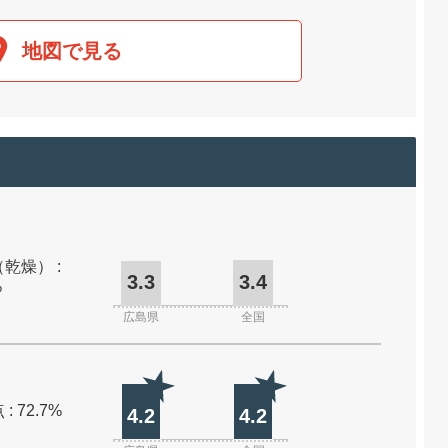
地図で見る
乾燥） :
3.3
3.4
%
広島県
全国
: 72.7%
4.2
4.2