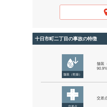
十日市町二丁目の事故の特徴
舗装（
90.9
舗装（乾燥）
交差点 
交差点