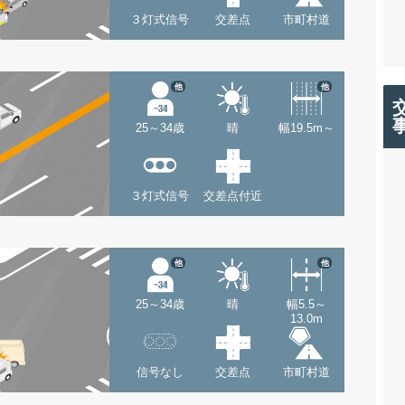
３灯式信号
交差点
市町村道
他
他
25～34歳
晴
幅19.5m～
３灯式信号
交差点付近
他
他
25～34歳
晴
幅5.5～
13.0m
信号なし
交差点
市町村道