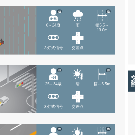
他
他
0～24歳
雨
幅5.5～
13.0m
３灯式信号
交差点
他
他
25～34歳
晴
幅～5.5m
３灯式信号
交差点
他
他