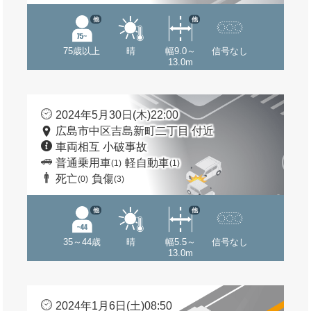
他
他
75歳以上
晴
幅9.0～
信号なし
13.0m
2024年5月30日(木)22:00
広島市中区吉島新町二丁目 付近
車両相互 小破事故
普通乗用車
軽自動車
(1)
(1)
死亡
負傷
(0)
(3)
他
他
35～44歳
晴
幅5.5～
信号なし
13.0m
2024年1月6日(土)08:50