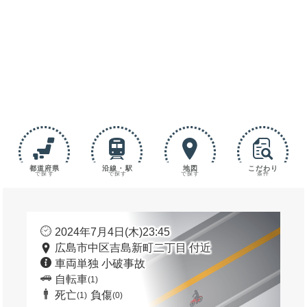
都道府県
沿線・駅
地図
こだわり
で探す
で探す
で探す
条件
2024年7月4日(木)23:45
広島市中区吉島新町二丁目 付近
車両単独 小破事故
自転車
(1)
死亡
負傷
(1)
(0)