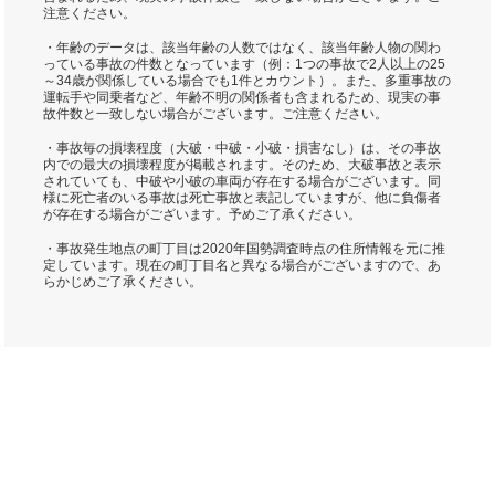
注意ください。
・年齢のデータは、該当年齢の人数ではなく、該当年齢人物の関わ
っている事故の件数となっています（例：1つの事故で2人以上の25
～34歳が関係している場合でも1件とカウント）。また、多重事故の
運転手や同乗者など、年齢不明の関係者も含まれるため、現実の事
故件数と一致しない場合がございます。ご注意ください。
・事故毎の損壊程度（大破・中破・小破・損害なし）は、その事故
内での最大の損壊程度が掲載されます。そのため、大破事故と表示
されていても、中破や小破の車両が存在する場合がございます。同
様に死亡者のいる事故は死亡事故と表記していますが、他に負傷者
が存在する場合がございます。予めご了承ください。
・事故発生地点の町丁目は2020年国勢調査時点の住所情報を元に推
定しています。現在の町丁目名と異なる場合がございますので、あ
らかじめご了承ください。