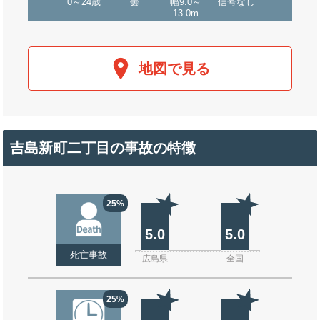
0～24歳
曇
幅9.0～
信号なし
13.0m
地図で見る
吉島新町二丁目の事故の特徴
25%
5.0
5.0
死亡事故
広島県
全国
25%