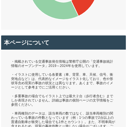
本ページについて
・掲載されている交通事故発生情報は警察庁公開の「交通事故統計
情報のオープンデータ」2019～2024年を使用しています。
・イラストに使用している各要素（車、背景、車、天候、信号、衝
突地点など）は、代表的なイメージをイラスト化しており、色や形
状等含め現実の事故の状況とは異なります。あくまで、事故のイメ
ージとして参考までにご活用ください。
・多重事故の場合でもイラスト上では最大２台（歩行者含む）まで
しか表現されていません。詳細は事故の個別ページの文字情報をご
参照ください。
・車両種別のデータは、該当車両の数ではなく、該当車両種別の関
わっている事故の件数となっています（例：1つの事故で2台以上の
普通自動車が衝突した場合でも1件とカウント）。また、不明車両が
含まれるため、現実の事故件数と一致しない場合がございます。ご