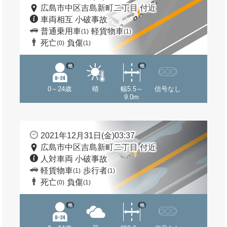
広島市中区吉島新町二丁目 付近
車両相互 小破事故
普通乗用車
軽貨物車
(1)
(1)
死亡
負傷
(0)
(1)
他
他
0～24歳
晴
幅5.5～
信号なし
9.0m
2021年12月31日(金)03:37
広島市中区吉島新町二丁目 付近
人対車両 小破事故
軽貨物車
歩行者
(1)
(1)
死亡
負傷
(0)
(1)
他
他