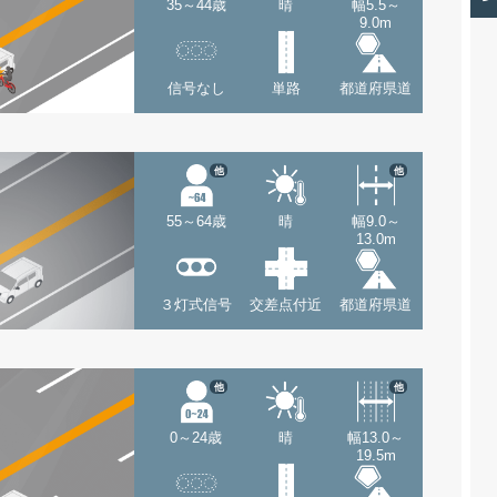
35～44歳
晴
幅5.5～
9.0m
信号なし
単路
都道府県道
他
他
55～64歳
晴
幅9.0～
13.0m
３灯式信号
交差点付近
都道府県道
他
他
0～24歳
晴
幅13.0～
19.5m