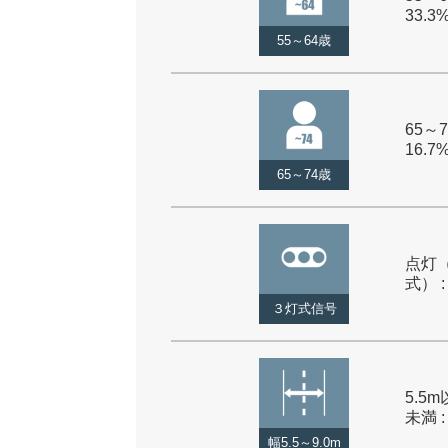
33.3
55～64歳
65～7
16.7
65～74歳
点灯
式） :
３灯式信号
5.5m
未満 :
幅5.5～9.0m