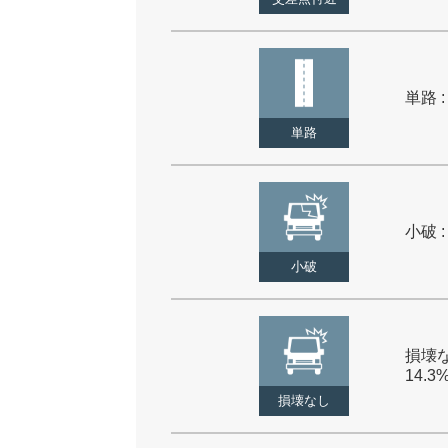
単路 :
単路
小破 :
小破
損壊な
14.3
損壊なし