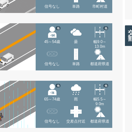
信号なし
単路
市町村道
他
他
45～54歳
曇
幅9.0～
13.0m
信号なし
単路
都道府県道
他
他
65～74歳
雨
幅5.5～
9.0m
信号なし
交差点付近
都道府県道