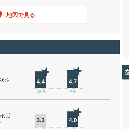
地図で見る
8.6%
4.4
4.7
広島県
全国
付近 :
3.3
4.0
%