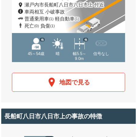
瀬戸内市長船町八日市八日市上 付近
車両相互 小破事故
普通乗用車
軽自動車
(1)
(1)
死亡
負傷
(0)
(1)
他
他
45～54歳
晴
幅5.5～
信号なし
9.0m
地図で見る
長船町八日市八日市上の事故の特徴