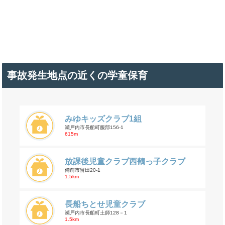
事故発生地点の近くの学童保育
みゆキッズクラブ1組
瀬戸内市長船町服部156-1
615m
放課後児童クラブ西鶴っ子クラブ
備前市畠田20-1
1.5km
長船ちとせ児童クラブ
瀬戸内市長船町土師128－1
1.5km