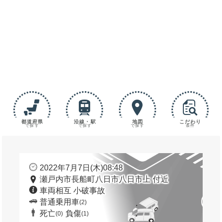
都道府県
沿線・駅
地図
こだわり
で探す
で探す
で探す
条件
2022年7月7日(木)08:48
瀬戸内市長船町八日市八日市上 付近
車両相互 小破事故
普通乗用車
(2)
死亡
負傷
(0)
(1)