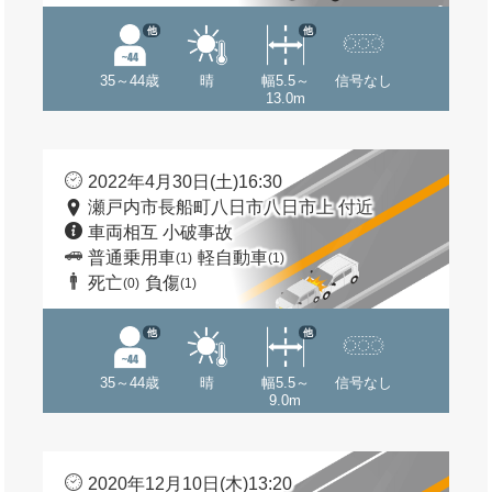
他
他
35～44歳
晴
幅5.5～
信号なし
13.0m
2022年4月30日(土)16:30
瀬戸内市長船町八日市八日市上 付近
車両相互 小破事故
普通乗用車
軽自動車
(1)
(1)
死亡
負傷
(0)
(1)
他
他
35～44歳
晴
幅5.5～
信号なし
9.0m
2020年12月10日(木)13:20