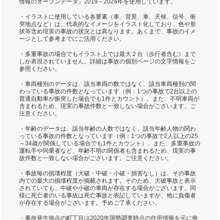
情報のオープンデータ」2019～2024年を使用しています。
・イラストに使用している各要素（車、背景、車、天候、信号、衝
突地点など）は、代表的なイメージをイラスト化しており、色や形
状等含め現実の事故の状況とは異なります。あくまで、事故のイメ
ージとして参考までにご活用ください。
・多重事故の場合でもイラスト上では最大２台（歩行者含む）まで
しか表現されていません。詳細は事故の個別ページの文字情報をご
参照ください。
・車両種別のデータは、該当車両の数ではなく、該当車両種別の関
わっている事故の件数となっています（例：1つの事故で2台以上の
普通自動車が衝突した場合でも1件とカウント）。また、不明車両が
含まれるため、現実の事故件数と一致しない場合がございます。ご
注意ください。
・年齢のデータは、該当年齢の人数ではなく、該当年齢人物の関わ
っている事故の件数となっています（例：1つの事故で2人以上の25
～34歳が関係している場合でも1件とカウント）。また、多重事故の
運転手や同乗者など、年齢不明の関係者も含まれるため、現実の事
故件数と一致しない場合がございます。ご注意ください。
・事故毎の損壊程度（大破・中破・小破・損害なし）は、その事故
内での最大の損壊程度が掲載されます。そのため、大破事故と表示
されていても、中破や小破の車両が存在する場合がございます。同
様に死亡者のいる事故は死亡事故と表記していますが、他に負傷者
が存在する場合がございます。予めご了承ください。
・事故発生地点の町丁目は2020年国勢調査時点の住所情報を元に推