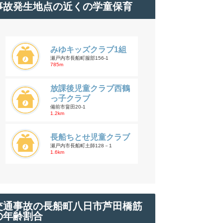
事故発生地点の近くの学童保育
みゆキッズクラブ1組
瀬戸内市長船町服部156-1
785m
放課後児童クラブ西鶴
っ子クラブ
備前市畠田20-1
1.2km
長船ちとせ児童クラブ
瀬戸内市長船町土師128－1
1.6km
交通事故の長船町八日市芦田橋筋
の年齢割合