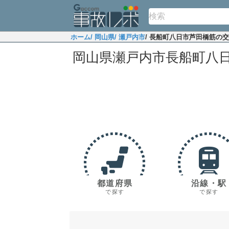
ホーム
/ 岡山県
/ 瀬戸内市
/ 長船町八日市芦田橋筋の
岡山県瀬戸内市長船町八
都道府県
沿線・駅
で探す
で探す