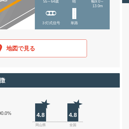
55～64歳
晴
幅9.0～
13.0m
３灯式信号
単路
地図で見る
徴
00.0%
4.8
4.8
岡山県
全国