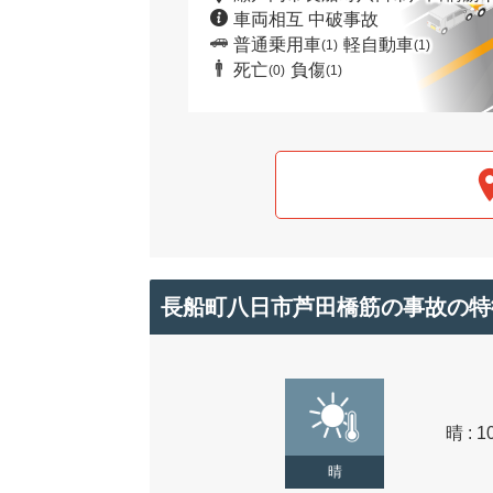
車両相互 中破事故
普通乗用車
軽自動車
(1)
(1)
死亡
負傷
(0)
(1)
長船町八日市芦田橋筋の事故の特
晴 : 1
晴