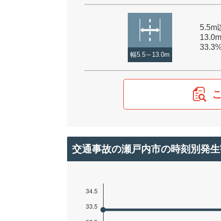
5.5
13.0
33.3
幅5.5～13.0m
交通事故の瀬戸内市の時刻別発生