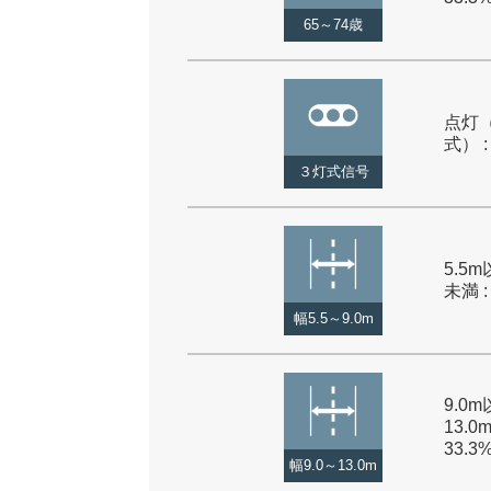
65～74歳
点灯
式） :
３灯式信号
5.5m
未満 :
幅5.5～9.0m
9.0
13.0
33.3
幅9.0～13.0m