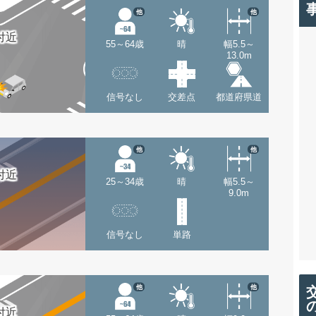
他
他
付近
55～64歳
晴
幅5.5～
13.0m
信号なし
交差点
都道府県道
他
他
付近
25～34歳
晴
幅5.5～
9.0m
信号なし
単路
他
他
付近