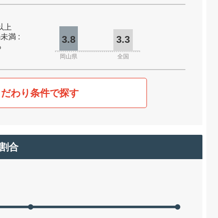
m以上
m未満 :
3.8
3.3
%
岡山県
全国
こだわり条件で探す
割合