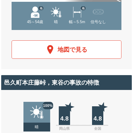
他
他
45～54歳
晴
幅～5.5m
信号なし
地図で見る
邑久町本庄藤峠，東谷の事故の特徴
100%
4.8
4.8
晴
岡山県
全国