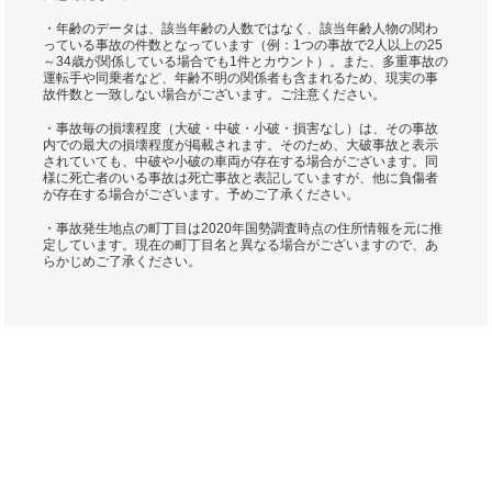
・年齢のデータは、該当年齢の人数ではなく、該当年齢人物の関わ
っている事故の件数となっています（例：1つの事故で2人以上の25
～34歳が関係している場合でも1件とカウント）。また、多重事故の
運転手や同乗者など、年齢不明の関係者も含まれるため、現実の事
故件数と一致しない場合がございます。ご注意ください。
・事故毎の損壊程度（大破・中破・小破・損害なし）は、その事故
内での最大の損壊程度が掲載されます。そのため、大破事故と表示
されていても、中破や小破の車両が存在する場合がございます。同
様に死亡者のいる事故は死亡事故と表記していますが、他に負傷者
が存在する場合がございます。予めご了承ください。
・事故発生地点の町丁目は2020年国勢調査時点の住所情報を元に推
定しています。現在の町丁目名と異なる場合がございますので、あ
らかじめご了承ください。