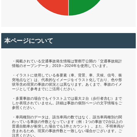
本ページについて
・掲載されている交通事故発生情報は警察庁公開の「交通事故統計
情報のオープンデータ」2019～2024年を使用しています。
・イラストに使用している各要素（車、背景、車、天候、信号、衝
突地点など）は、代表的なイメージをイラスト化しており、色や形
状等含め現実の事故の状況とは異なります。あくまで、事故のイメ
ージとして参考までにご活用ください。
・多重事故の場合でもイラスト上では最大２台（歩行者含む）まで
しか表現されていません。詳細は事故の個別ページの文字情報をご
参照ください。
・車両種別のデータは、該当車両の数ではなく、該当車両種別の関
わっている事故の件数となっています（例：1つの事故で2台以上の
普通自動車が衝突した場合でも1件とカウント）。また、不明車両が
含まれるため、現実の事故件数と一致しない場合がございます。ご
注意ください。