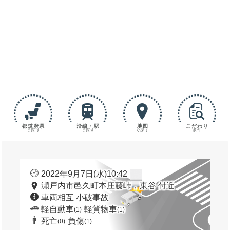
都道府県
沿線・駅
地図
こだわり
で探す
で探す
で探す
条件
2022年9月7日(水)10:42
瀬戸内市邑久町本庄藤峠，東谷 付近
車両相互 小破事故
軽自動車
軽貨物車
(1)
(1)
死亡
負傷
(0)
(1)