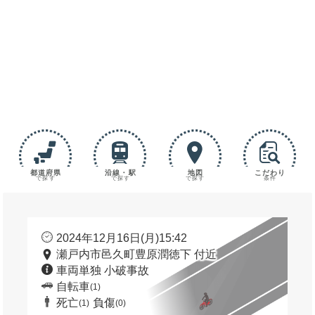
都道府県
沿線・駅
地図
こだわり
で探す
で探す
で探す
条件
2024年12月16日(月)15:42
瀬戸内市邑久町豊原潤徳下 付近
車両単独 小破事故
自転車
(1)
死亡
負傷
(1)
(0)