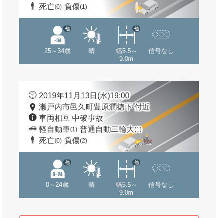
死亡
負傷
(0)
(1)
他
他
25～34歳
晴
幅5.5～
信号なし
9.0m
2019年11月13日(水)19:00
瀬戸内市邑久町豊原潤徳下 付近
車両相互 中破事故
軽自動車
普通自動二輪大
(1)
(1)
死亡
負傷
(0)
(2)
他
他
0～24歳
晴
幅5.5～
信号なし
9.0m