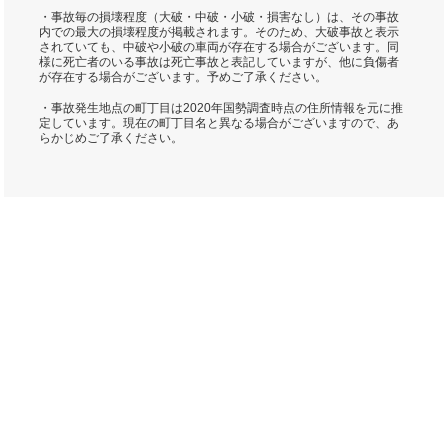
・事故毎の損壊程度（大破・中破・小破・損害なし）は、その事故
内での最大の損壊程度が掲載されます。そのため、大破事故と表示
されていても、中破や小破の車両が存在する場合がございます。同
様に死亡者のいる事故は死亡事故と表記していますが、他に負傷者
が存在する場合がございます。予めご了承ください。
・事故発生地点の町丁目は2020年国勢調査時点の住所情報を元に推
定しています。現在の町丁目名と異なる場合がございますので、あ
らかじめご了承ください。