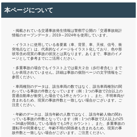
本ページについて
・掲載されている交通事故発生情報は警察庁公開の「交通事故統計
情報のオープンデータ」2019～2024年を使用しています。
・イラストに使用している各要素（車、背景、車、天候、信号、衝
突地点など）は、代表的なイメージをイラスト化しており、色や形
状等含め現実の事故の状況とは異なります。あくまで、事故のイメ
ージとして参考までにご活用ください。
・多重事故の場合でもイラスト上では最大２台（歩行者含む）まで
しか表現されていません。詳細は事故の個別ページの文字情報をご
参照ください。
・車両種別のデータは、該当車両の数ではなく、該当車両種別の関
わっている事故の件数となっています（例：1つの事故で2台以上の
普通自動車が衝突した場合でも1件とカウント）。また、不明車両が
含まれるため、現実の事故件数と一致しない場合がございます。ご
注意ください。
・年齢のデータは、該当年齢の人数ではなく、該当年齢人物の関わ
っている事故の件数となっています（例：1つの事故で2人以上の25
～34歳が関係している場合でも1件とカウント）。また、多重事故の
運転手や同乗者など、年齢不明の関係者も含まれるため、現実の事
故件数と一致しない場合がございます。ご注意ください。