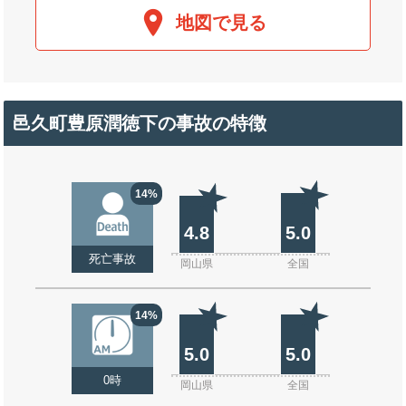
地図で見る
邑久町豊原潤徳下の事故の特徴
14%
4.8
5.0
死亡事故
岡山県
全国
14%
5.0
5.0
0時
岡山県
全国