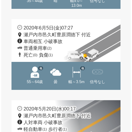
35～44歳
晴
幅9.0～
信号なし
13.0m
2020年6月5日(金)07:27
瀬戸内市邑久町豊原潤徳下 付近
車両相互 小破事故
普通乗用車
(2)
死亡
負傷
(0)
(1)
他
他
55～64歳
曇
幅～3.5m
信号なし
2020年5月20日(水)00:17
瀬戸内市邑久町豊原潤徳下 付近
人対車両 小破事故
軽自動車
歩行者
(1)
(1)