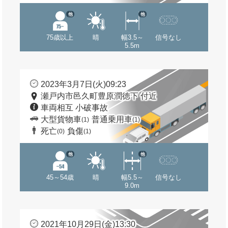
他
他
75歳以上
晴
幅3.5～
信号なし
5.5m
2023年3月7日(火)09:23
瀬戸内市邑久町豊原潤徳下 付近
車両相互 小破事故
大型貨物車
普通乗用車
(1)
(1)
死亡
負傷
(0)
(1)
他
他
45～54歳
晴
幅5.5～
信号なし
9.0m
2021年10月29日(金)13:30