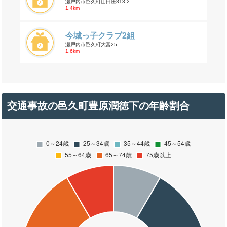
瀬戸内市邑久町山田庄813-2
1.4km
今城っ子クラブ2組
瀬戸内市邑久町大富25
1.6km
交通事故の邑久町豊原潤徳下の年齢割合