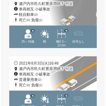
瀬戸内市邑久町豊原潤徳下 付近
車両相互 小破事故
軽自動車
(2)
死亡
負傷
(0)
(1)
他
他
25～34歳
晴
幅5.5～
信号なし
13.0m
2021年8月3日(火)16:46
瀬戸内市邑久町豊原潤徳下 付近
車両相互 小破事故
普通乗用車
(2)
死亡
負傷
(0)
(1)
他
他