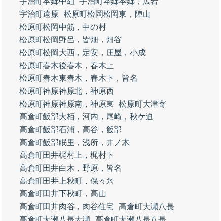
宇治町本郷中組
宇治町本郷本郷，広岩
宇治町遠原
松原町松岡松岡東，陣山
松原町松岡中筋，中の村
松原町松岡野呂，皆畑，畑谷
松原町松岡大西，定安，庄屋，小成
松原町春木後春木，春木上
松原町春木東春木，春木下，皆名
松原町神原神原北，神原西
松原町神原神原南，神原東
松原町大津寄
高倉町飯部大栢，河内，尾崎，秋ケ迫
高倉町飯部石浦，高谷，飯部
高倉町飯部眠里，浅所，井ノ木
高倉町田井梶村上，梶村下
高倉町田井白木，野原，皆名
高倉町田井上秋町，保々氷
高倉町田井下秋町，高山
高倉町田井肉谷，肉谷住宅
高倉町大瀬八長
高倉町大瀬八長大瀬
高倉町大瀬八長八長