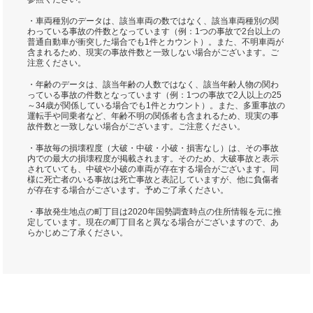
・車両種別のデータは、該当車両の数ではなく、該当車両種別の関
わっている事故の件数となっています（例：1つの事故で2台以上の
普通自動車が衝突した場合でも1件とカウント）。また、不明車両が
含まれるため、現実の事故件数と一致しない場合がございます。ご
注意ください。
・年齢のデータは、該当年齢の人数ではなく、該当年齢人物の関わ
っている事故の件数となっています（例：1つの事故で2人以上の25
～34歳が関係している場合でも1件とカウント）。また、多重事故の
運転手や同乗者など、年齢不明の関係者も含まれるため、現実の事
故件数と一致しない場合がございます。ご注意ください。
・事故毎の損壊程度（大破・中破・小破・損害なし）は、その事故
内での最大の損壊程度が掲載されます。そのため、大破事故と表示
されていても、中破や小破の車両が存在する場合がございます。同
様に死亡者のいる事故は死亡事故と表記していますが、他に負傷者
が存在する場合がございます。予めご了承ください。
・事故発生地点の町丁目は2020年国勢調査時点の住所情報を元に推
定しています。現在の町丁目名と異なる場合がございますので、あ
らかじめご了承ください。