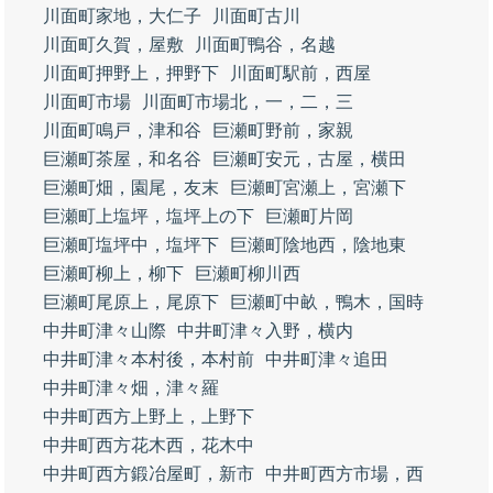
川面町家地，大仁子
川面町古川
川面町久賀，屋敷
川面町鴨谷，名越
川面町押野上，押野下
川面町駅前，西屋
川面町市場
川面町市場北，一，二，三
川面町鳴戸，津和谷
巨瀬町野前，家親
巨瀬町茶屋，和名谷
巨瀬町安元，古屋，横田
巨瀬町畑，園尾，友末
巨瀬町宮瀬上，宮瀬下
巨瀬町上塩坪，塩坪上の下
巨瀬町片岡
巨瀬町塩坪中，塩坪下
巨瀬町陰地西，陰地東
巨瀬町柳上，柳下
巨瀬町柳川西
巨瀬町尾原上，尾原下
巨瀬町中畝，鴨木，国時
中井町津々山際
中井町津々入野，横内
中井町津々本村後，本村前
中井町津々追田
中井町津々畑，津々羅
中井町西方上野上，上野下
中井町西方花木西，花木中
中井町西方鍛冶屋町，新市
中井町西方市場，西