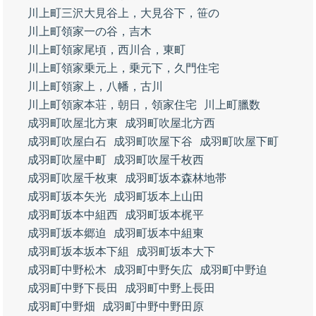
川上町三沢大見谷上，大見谷下，笹の
川上町領家一の谷，吉木
川上町領家尾頃，西川合，東町
川上町領家乗元上，乗元下，久門住宅
川上町領家上，八幡，古川
川上町領家本荘，朝日，領家住宅
川上町臘数
成羽町吹屋北方東
成羽町吹屋北方西
成羽町吹屋白石
成羽町吹屋下谷
成羽町吹屋下町
成羽町吹屋中町
成羽町吹屋千枚西
成羽町吹屋千枚東
成羽町坂本森林地帯
成羽町坂本矢光
成羽町坂本上山田
成羽町坂本中組西
成羽町坂本梶平
成羽町坂本郷迫
成羽町坂本中組東
成羽町坂本坂本下組
成羽町坂本大下
成羽町中野松木
成羽町中野矢広
成羽町中野迫
成羽町中野下長田
成羽町中野上長田
成羽町中野畑
成羽町中野中野田原