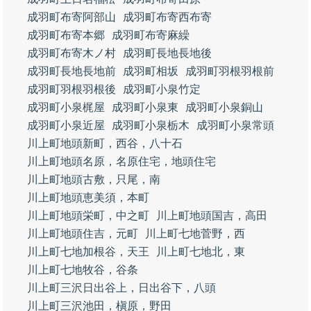
成羽町布寄阿部山
成羽町布寄西布寄
成羽町布寄本郷
成羽町布寄麻繰
成羽町布寄木ノ村
成羽町長地長地後
成羽町長地長地前
成羽町相坂
成羽町羽根羽根前
成羽町羽根羽根後
成羽町小泉竹定
成羽町小泉梶屋
成羽町小泉東
成羽町小泉銅山
成羽町小泉近屋
成羽町小泉栃木
成羽町小泉常頭
川上町地頭新町，西谷，八十石
川上町地頭名原，名原住宅，地頭住宅
川上町地頭古敷，只尾，南
川上町地頭恵美須，本町
川上町地頭栄町，中之町
川上町地頭国吉，高田
川上町地頭住吉，元町
川上町七地菅野，西
川上町七地加根谷，天王
川上町七地北，東
川上町七地牧谷，谷条
川上町三沢日出谷上，日出谷下，八頭
川上町三沢池田，槇原，野田