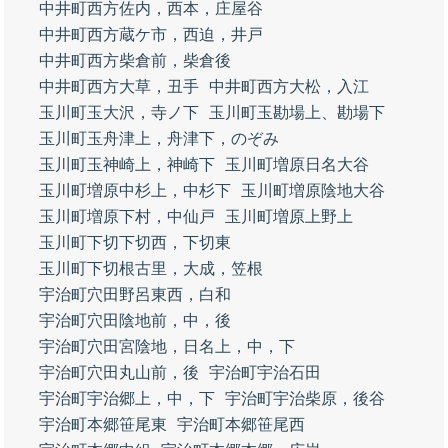
中井町西方佐内，西本，庄屋谷
中井町西方蔵ケ市，西迫，井戸
中井町西方柴倉前，柴倉後
中井町西方大草，丑手
中井町西方大松，入江
玉川町玉大沢，寺ノ下
玉川町玉勘場上、勘場下
玉川町玉舟津上，舟津下，のぞみ
玉川町玉神崎上，神崎下
玉川町増原日名大谷
玉川町増原中杉上，中杉下
玉川町増原陰地大谷
玉川町増原下村，中仙戸
玉川町増原上野上
玉川町下切下切西，下切東
玉川町下切根古里，大成，笠根
宇治町穴田野呂東西，白和
宇治町穴田陰地前，中，後
宇治町穴田宮陰地，日名上，中，下
宇治町穴田丸山前，後
宇治町宇治石田
宇治町宇治郷上，中，下
宇治町宇治柴原，後谷
宇治町本郷笹尾東
宇治町本郷笹尾西