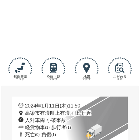
都道府県
沿線・駅
地図
こだわり
で探す
で探す
で探す
条件
2024年1月11日(木)11:50
高梁市有漢町上有漢垣上 付近
人対車両 小破事故
軽貨物車
歩行者
(1)
(1)
死亡
負傷
(0)
(1)