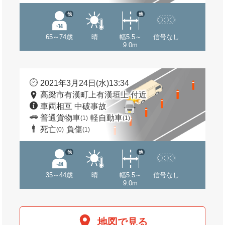
他
他
65～74歳
晴
幅5.5～
信号なし
9.0m
2021年3月24日(水)13:34
高梁市有漢町上有漢垣上 付近
車両相互 中破事故
普通貨物車
軽自動車
(1)
(1)
死亡
負傷
(0)
(1)
他
他
35～44歳
晴
幅5.5～
信号なし
9.0m
地図で見る