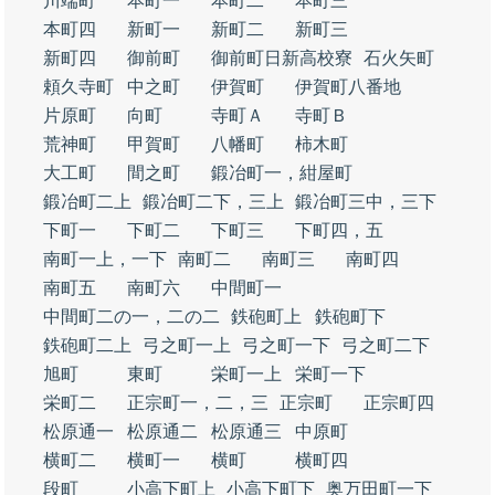
川端町
本町一
本町二
本町三
本町四
新町一
新町二
新町三
新町四
御前町
御前町日新高校寮
石火矢町
頼久寺町
中之町
伊賀町
伊賀町八番地
片原町
向町
寺町Ａ
寺町Ｂ
荒神町
甲賀町
八幡町
柿木町
大工町
間之町
鍛冶町一，紺屋町
鍛冶町二上
鍛冶町二下，三上
鍛冶町三中，三下
下町一
下町二
下町三
下町四，五
南町一上，一下
南町二
南町三
南町四
南町五
南町六
中間町一
中間町二の一，二の二
鉄砲町上
鉄砲町下
鉄砲町二上
弓之町一上
弓之町一下
弓之町二下
旭町
東町
栄町一上
栄町一下
栄町二
正宗町一，二，三
正宗町
正宗町四
松原通一
松原通二
松原通三
中原町
横町二
横町一
横町
横町四
段町
小高下町上
小高下町下
奥万田町一下