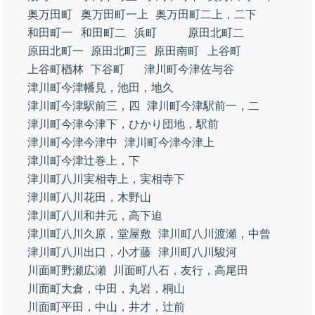
奥万田町
奥万田町一上
奥万田町二上，二下
和田町一
和田町二
浜町
原田北町二
原田北町一
原田北町三
原田南町
上谷町
上谷町楢林
下谷町
津川町今津佐与谷
津川町今津幡見，池田，地久
津川町今津駅前三，四
津川町今津駅前一，二
津川町今津今津下，ひかり団地，駅前
津川町今津今津中
津川町今津今津上
津川町今津辻巻上，下
津川町八川実相寺上，実相寺下
津川町八川花田，木野山
津川町八川和井元，高下迫
津川町八川久原，堂屋敷
津川町八川渡瀬，中曾
津川町八川出口，小才藤
津川町八川駿河
川面町野瀬広瀬
川面町八石，友行，高尾田
川面町大倉，中田，丸岩，桐山
川面町平田，中山，井才，辻前