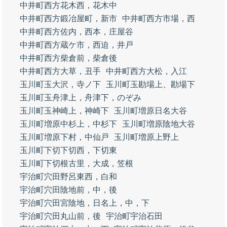
中井町西方花木西，花木中
中井町西方鍛冶屋町，新市
中井町西方市場，西
中井町西方佐内，西本，庄屋谷
中井町西方蔵ケ市，西迫，井戸
中井町西方柴倉前，柴倉後
中井町西方大草，丑手
中井町西方大松，入江
玉川町玉大沢，寺ノ下
玉川町玉勘場上、勘場下
玉川町玉舟津上，舟津下，のぞみ
玉川町玉神崎上，神崎下
玉川町増原日名大谷
玉川町増原中杉上，中杉下
玉川町増原陰地大谷
玉川町増原下村，中仙戸
玉川町増原上野上
玉川町下切下切西，下切東
玉川町下切根古里，大成，笠根
宇治町穴田野呂東西，白和
宇治町穴田陰地前，中，後
宇治町穴田宮陰地，日名上，中，下
宇治町穴田丸山前，後
宇治町宇治石田