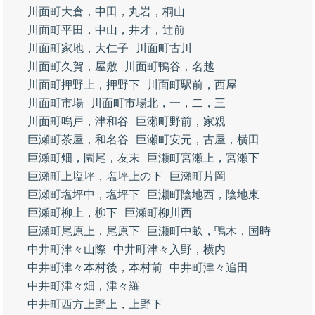
川面町大倉，中田，丸岩，桐山
川面町平田，中山，井才，辻前
川面町家地，大仁子
川面町古川
川面町久賀，屋敷
川面町鴨谷，名越
川面町押野上，押野下
川面町駅前，西屋
川面町市場
川面町市場北，一，二，三
川面町鳴戸，津和谷
巨瀬町野前，家親
巨瀬町茶屋，和名谷
巨瀬町安元，古屋，横田
巨瀬町畑，園尾，友末
巨瀬町宮瀬上，宮瀬下
巨瀬町上塩坪，塩坪上の下
巨瀬町片岡
巨瀬町塩坪中，塩坪下
巨瀬町陰地西，陰地東
巨瀬町柳上，柳下
巨瀬町柳川西
巨瀬町尾原上，尾原下
巨瀬町中畝，鴨木，国時
中井町津々山際
中井町津々入野，横内
中井町津々本村後，本村前
中井町津々追田
中井町津々畑，津々羅
中井町西方上野上，上野下