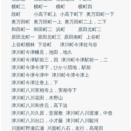
横町二
横町一
横町
横町四
段町
小高下町上
小高下町下
奥万田町一下
奥万田町
奥万田町一上
奥万田町二上，二下
和田町一
和田町二
浜町
原田北町二
原田北町一
原田北町三
原田南町
上谷町
上谷町楢林
下谷町
津川町今津佐与谷
津川町今津幡見，池田，地久
津川町今津駅前三，四
津川町今津駅前一，二
津川町今津今津下，ひかり団地，駅前
津川町今津今津中
津川町今津今津上
津川町今津辻巻上，下
津川町八川実相寺上，実相寺下
津川町八川花田，木野山
津川町八川和井元，高下迫
津川町八川久原，堂屋敷
津川町八川渡瀬，中曾
津川町八川出口，小才藤
津川町八川駿河
川面町野瀬広瀬
川面町八石，友行，高尾田