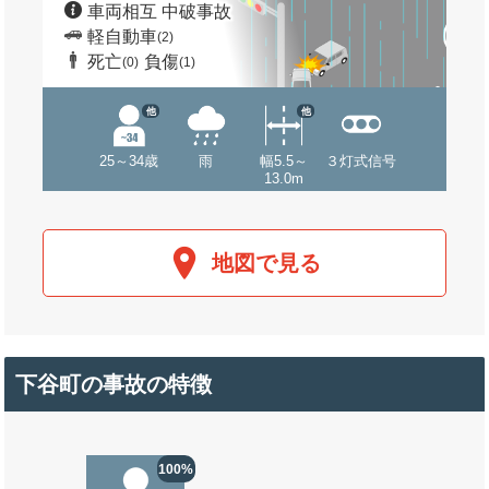
車両相互 中破事故
軽自動車
(2)
死亡
負傷
(0)
(1)
他
他
25～34歳
雨
幅5.5～
３灯式信号
13.0m
地図で見る
下谷町の事故の特徴
100%