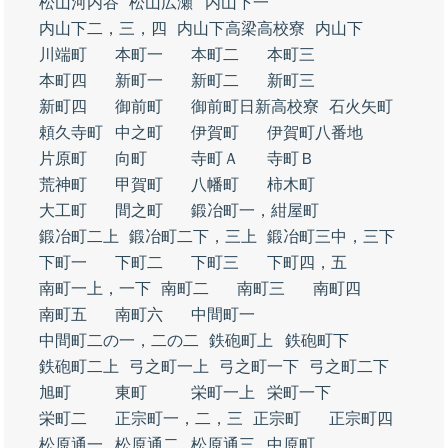
松山河内谷
松山広瀬
内山下一
内山下二，三，四
内山下高梁高校寮
内山下
川端町
本町一
本町二
本町三
本町四
新町一
新町二
新町三
新町四
御前町
御前町日新高校寮
石火矢町
頼久寺町
中之町
伊賀町
伊賀町八番地
片原町
向町
寺町Ａ
寺町Ｂ
荒神町
甲賀町
八幡町
柿木町
大工町
間之町
鍛冶町一，紺屋町
鍛冶町二上
鍛冶町二下，三上
鍛冶町三中，三下
下町一
下町二
下町三
下町四，五
南町一上，一下
南町二
南町三
南町四
南町五
南町六
中間町一
中間町二の一，二の二
鉄砲町上
鉄砲町下
鉄砲町二上
弓之町一上
弓之町一下
弓之町二下
旭町
東町
栄町一上
栄町一下
栄町二
正宗町一，二，三
正宗町
正宗町四
松原通一
松原通二
松原通三
中原町