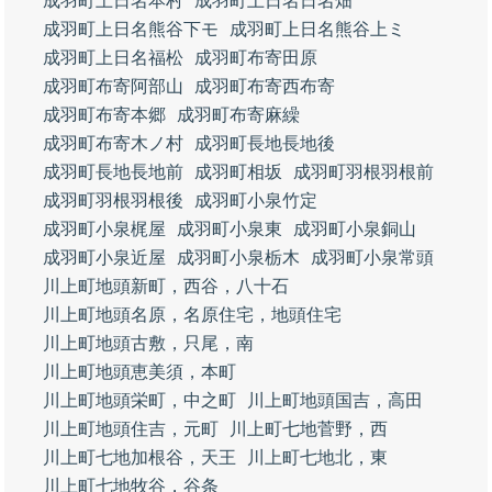
成羽町上日名本村
成羽町上日名日名畑
成羽町上日名熊谷下モ
成羽町上日名熊谷上ミ
成羽町上日名福松
成羽町布寄田原
成羽町布寄阿部山
成羽町布寄西布寄
成羽町布寄本郷
成羽町布寄麻繰
成羽町布寄木ノ村
成羽町長地長地後
成羽町長地長地前
成羽町相坂
成羽町羽根羽根前
成羽町羽根羽根後
成羽町小泉竹定
成羽町小泉梶屋
成羽町小泉東
成羽町小泉銅山
成羽町小泉近屋
成羽町小泉栃木
成羽町小泉常頭
川上町地頭新町，西谷，八十石
川上町地頭名原，名原住宅，地頭住宅
川上町地頭古敷，只尾，南
川上町地頭恵美須，本町
川上町地頭栄町，中之町
川上町地頭国吉，高田
川上町地頭住吉，元町
川上町七地菅野，西
川上町七地加根谷，天王
川上町七地北，東
川上町七地牧谷，谷条