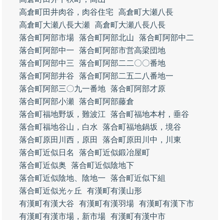
高倉町田井肉谷，肉谷住宅
高倉町大瀬八長
高倉町大瀬八長大瀬
高倉町大瀬八長八長
落合町阿部市場
落合町阿部北山
落合町阿部中二
落合町阿部中一
落合町阿部市営高梁団地
落合町阿部中三
落合町阿部二二〇〇番地
落合町阿部井谷
落合町阿部二五二八番地一
落合町阿部三〇九一番地
落合町阿部才原
落合町阿部小瀬
落合町阿部藤倉
落合町福地野坂，難波江
落合町福地本村，垂谷
落合町福地谷山，白水
落合町福地鍋坂，境谷
落合町原田川西，原田
落合町原田川中，川東
落合町近似日名
落合町近似鍛冶屋町
落合町近似奥
落合町近似陰地下
落合町近似陰地、陰地一
落合町近似下組
落合町近似光ヶ丘
有漢町有漢山形
有漢町有漢大谷
有漢町有漢羽場
有漢町有漢下市
有漢町有漢市場，新市場
有漢町有漢中市