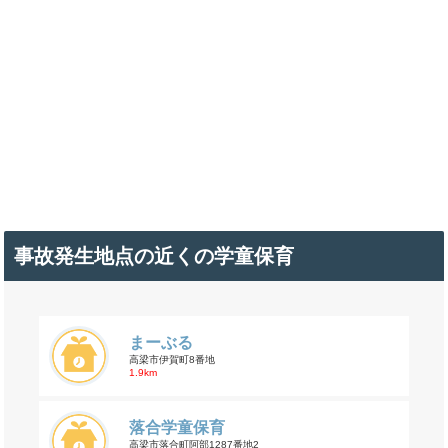
事故発生地点の近くの学童保育
まーぶる
高梁市伊賀町8番地
1.9km
落合学童保育
高梁市落合町阿部1287番地2