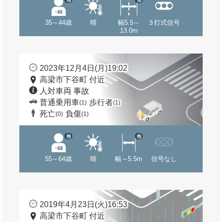
35～44歳
晴
幅5.5～
３灯式信号
13.0m
2023年12月4日(月)19:02
高梁市下谷町 付近
人対車両 事故
普通乗用車
歩行者
(1)
(1)
死亡
負傷
(0)
(1)
他
他
55～64歳
晴
幅～5.5m
信号なし
2019年4月23日(火)16:53
高梁市下谷町 付近