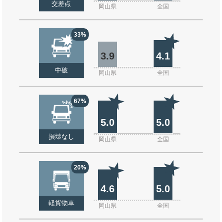
交差点
岡山県
全国
33%
3.9
4.1
中破
岡山県
全国
67%
5.0
5.0
損壊なし
岡山県
全国
20%
4.6
5.0
軽貨物車
岡山県
全国