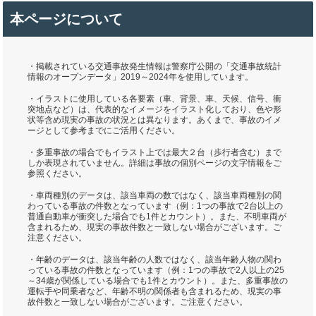
本ページについて
・掲載されている交通事故発生情報は警察庁公開の「交通事故統計
情報のオープンデータ」2019～2024年を使用しています。
・イラストに使用している各要素（車、背景、車、天候、信号、衝
突地点など）は、代表的なイメージをイラスト化しており、色や形
状等含め現実の事故の状況とは異なります。あくまで、事故のイメ
ージとして参考までにご活用ください。
・多重事故の場合でもイラスト上では最大２台（歩行者含む）まで
しか表現されていません。詳細は事故の個別ページの文字情報をご
参照ください。
・車両種別のデータは、該当車両の数ではなく、該当車両種別の関
わっている事故の件数となっています（例：1つの事故で2台以上の
普通自動車が衝突した場合でも1件とカウント）。また、不明車両が
含まれるため、現実の事故件数と一致しない場合がございます。ご
注意ください。
・年齢のデータは、該当年齢の人数ではなく、該当年齢人物の関わ
っている事故の件数となっています（例：1つの事故で2人以上の25
～34歳が関係している場合でも1件とカウント）。また、多重事故の
運転手や同乗者など、年齢不明の関係者も含まれるため、現実の事
故件数と一致しない場合がございます。ご注意ください。