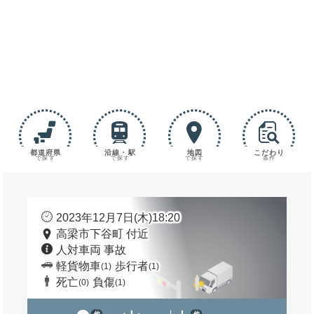
都道府県
沿線・駅
地図
こだわり
で探す
で探す
で探す
条件
2023年12月7日(木)18:20
高梁市下谷町 付近
人対車両 事故
軽貨物車
歩行者
(1)
(1)
死亡
負傷
(0)
(1)
他
他