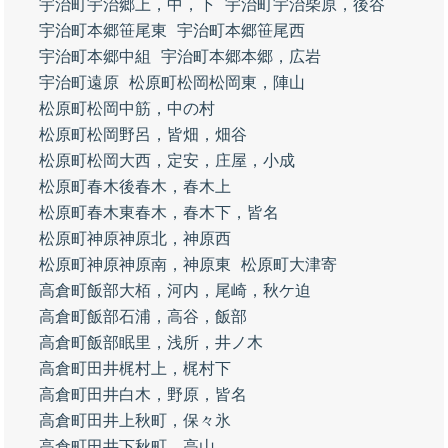
宇治町宇治郷上，中，下
宇治町宇治柴原，後谷
宇治町本郷笹尾東
宇治町本郷笹尾西
宇治町本郷中組
宇治町本郷本郷，広岩
宇治町遠原
松原町松岡松岡東，陣山
松原町松岡中筋，中の村
松原町松岡野呂，皆畑，畑谷
松原町松岡大西，定安，庄屋，小成
松原町春木後春木，春木上
松原町春木東春木，春木下，皆名
松原町神原神原北，神原西
松原町神原神原南，神原東
松原町大津寄
高倉町飯部大栢，河内，尾崎，秋ケ迫
高倉町飯部石浦，高谷，飯部
高倉町飯部眠里，浅所，井ノ木
高倉町田井梶村上，梶村下
高倉町田井白木，野原，皆名
高倉町田井上秋町，保々氷
高倉町田井下秋町，高山