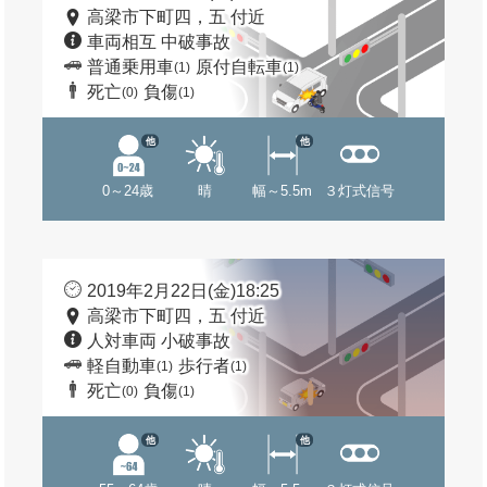
高梁市下町四，五 付近
車両相互 中破事故
普通乗用車
原付自転車
(1)
(1)
死亡
負傷
(0)
(1)
他
他
0～24歳
晴
幅～5.5m
３灯式信号
2019年2月22日(金)18:25
高梁市下町四，五 付近
人対車両 小破事故
軽自動車
歩行者
(1)
(1)
死亡
負傷
(0)
(1)
他
他