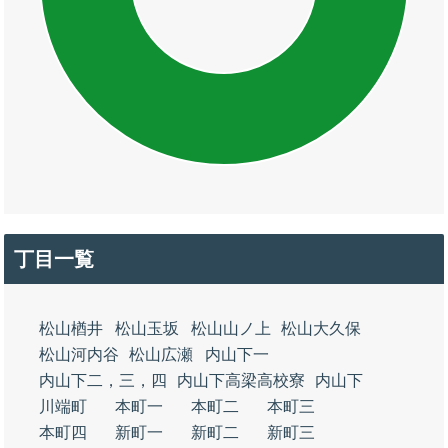
丁目一覧
松山楢井
松山玉坂
松山山ノ上
松山大久保
松山河内谷
松山広瀬
内山下一
内山下二，三，四
内山下高梁高校寮
内山下
川端町
本町一
本町二
本町三
本町四
新町一
新町二
新町三