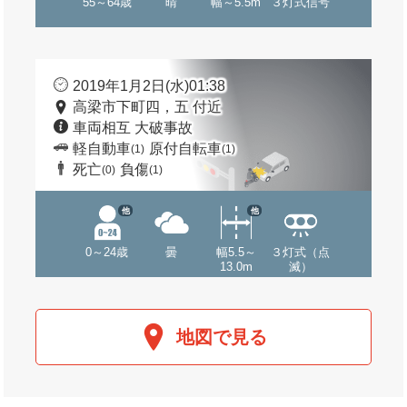
55～64歳
晴
幅～5.5m
３灯式信号
2019年1月2日(水)01:38
高梁市下町四，五 付近
車両相互 大破事故
軽自動車
原付自転車
(1)
(1)
死亡
負傷
(0)
(1)
他
他
0～24歳
曇
幅5.5～
３灯式（点
13.0m
滅）
地図で見る