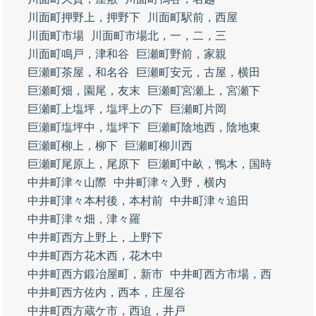
川面町押野上，押野下
川面町駅前，西屋
川面町市場
川面町市場北，一，二，三
川面町鳴戸，津和谷
巨瀬町野前，家親
巨瀬町茶屋，和名谷
巨瀬町安元，古屋，横田
巨瀬町畑，園尾，友末
巨瀬町宮瀬上，宮瀬下
巨瀬町上塩坪，塩坪上の下
巨瀬町片岡
巨瀬町塩坪中，塩坪下
巨瀬町陰地西，陰地東
巨瀬町柳上，柳下
巨瀬町柳川西
巨瀬町尾原上，尾原下
巨瀬町中畝，鴨木，国時
中井町津々山際
中井町津々入野，横内
中井町津々本村後，本村前
中井町津々追田
中井町津々畑，津々羅
中井町西方上野上，上野下
中井町西方花木西，花木中
中井町西方鍛冶屋町，新市
中井町西方市場，西
中井町西方佐内，西本，庄屋谷
中井町西方蔵ケ市，西迫，井戸