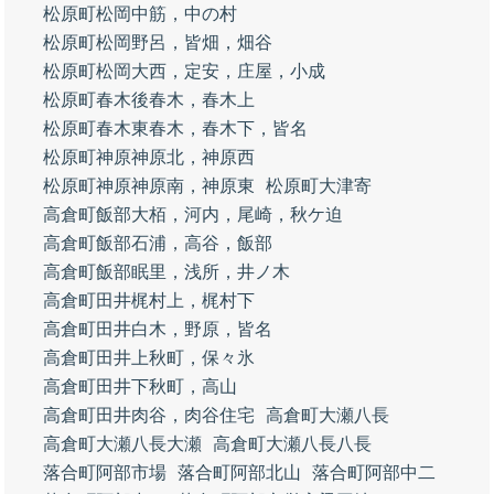
松原町松岡中筋，中の村
松原町松岡野呂，皆畑，畑谷
松原町松岡大西，定安，庄屋，小成
松原町春木後春木，春木上
松原町春木東春木，春木下，皆名
松原町神原神原北，神原西
松原町神原神原南，神原東
松原町大津寄
高倉町飯部大栢，河内，尾崎，秋ケ迫
高倉町飯部石浦，高谷，飯部
高倉町飯部眠里，浅所，井ノ木
高倉町田井梶村上，梶村下
高倉町田井白木，野原，皆名
高倉町田井上秋町，保々氷
高倉町田井下秋町，高山
高倉町田井肉谷，肉谷住宅
高倉町大瀬八長
高倉町大瀬八長大瀬
高倉町大瀬八長八長
落合町阿部市場
落合町阿部北山
落合町阿部中二