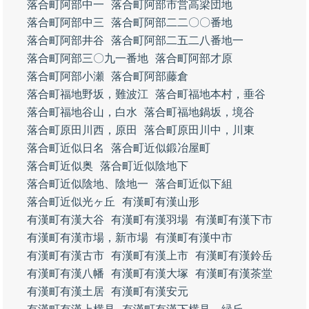
落合町阿部中一
落合町阿部市営高梁団地
落合町阿部中三
落合町阿部二二〇〇番地
落合町阿部井谷
落合町阿部二五二八番地一
落合町阿部三〇九一番地
落合町阿部才原
落合町阿部小瀬
落合町阿部藤倉
落合町福地野坂，難波江
落合町福地本村，垂谷
落合町福地谷山，白水
落合町福地鍋坂，境谷
落合町原田川西，原田
落合町原田川中，川東
落合町近似日名
落合町近似鍛冶屋町
落合町近似奥
落合町近似陰地下
落合町近似陰地、陰地一
落合町近似下組
落合町近似光ヶ丘
有漢町有漢山形
有漢町有漢大谷
有漢町有漢羽場
有漢町有漢下市
有漢町有漢市場，新市場
有漢町有漢中市
有漢町有漢古市
有漢町有漢上市
有漢町有漢鈴岳
有漢町有漢八幡
有漢町有漢大塚
有漢町有漢茶堂
有漢町有漢土居
有漢町有漢安元