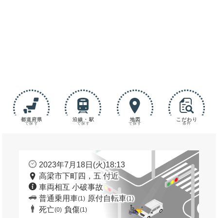
都道府県
沿線・駅
地図
こだわり
で探す
で探す
で探す
条件
2023年7月18日(火)18:13
高梁市下町四，五 付近
車両相互 小破事故
普通乗用車
原付自転車
(1)
(1)
死亡
負傷
(0)
(1)