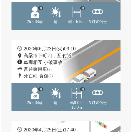
他
他
25～34歳
晴
幅～5.5m
３灯式信号
2020年6月23日(火)09:10
高梁市下町四，五 付近
車両相互 小破事故
普通乗用車
(2)
死亡
負傷
(0)
(2)
他
他
25～34歳
晴
幅9.0～
３灯式信号
13.0m
2020年4月25日(土)17:40