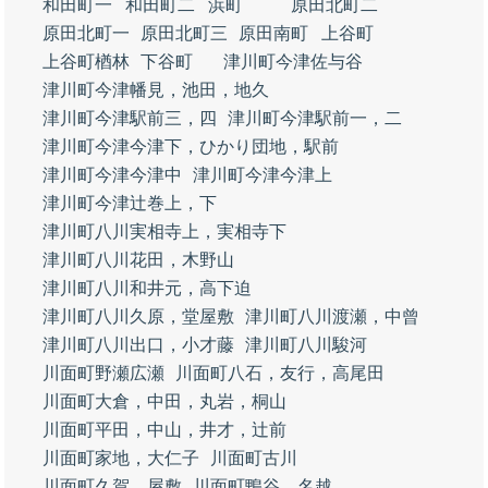
和田町一
和田町二
浜町
原田北町二
原田北町一
原田北町三
原田南町
上谷町
上谷町楢林
下谷町
津川町今津佐与谷
津川町今津幡見，池田，地久
津川町今津駅前三，四
津川町今津駅前一，二
津川町今津今津下，ひかり団地，駅前
津川町今津今津中
津川町今津今津上
津川町今津辻巻上，下
津川町八川実相寺上，実相寺下
津川町八川花田，木野山
津川町八川和井元，高下迫
津川町八川久原，堂屋敷
津川町八川渡瀬，中曾
津川町八川出口，小才藤
津川町八川駿河
川面町野瀬広瀬
川面町八石，友行，高尾田
川面町大倉，中田，丸岩，桐山
川面町平田，中山，井才，辻前
川面町家地，大仁子
川面町古川
川面町久賀，屋敷
川面町鴨谷，名越