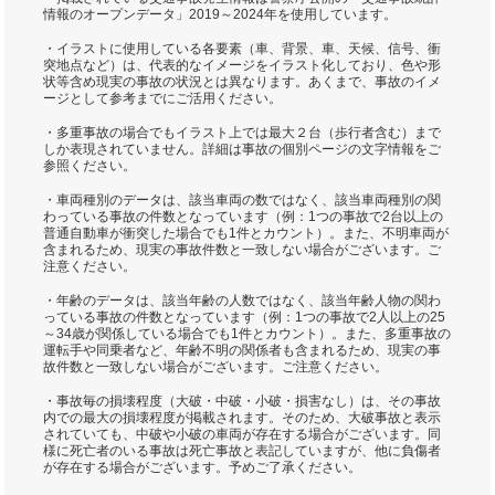
情報のオープンデータ」2019～2024年を使用しています。
・イラストに使用している各要素（車、背景、車、天候、信号、衝
突地点など）は、代表的なイメージをイラスト化しており、色や形
状等含め現実の事故の状況とは異なります。あくまで、事故のイメ
ージとして参考までにご活用ください。
・多重事故の場合でもイラスト上では最大２台（歩行者含む）まで
しか表現されていません。詳細は事故の個別ページの文字情報をご
参照ください。
・車両種別のデータは、該当車両の数ではなく、該当車両種別の関
わっている事故の件数となっています（例：1つの事故で2台以上の
普通自動車が衝突した場合でも1件とカウント）。また、不明車両が
含まれるため、現実の事故件数と一致しない場合がございます。ご
注意ください。
・年齢のデータは、該当年齢の人数ではなく、該当年齢人物の関わ
っている事故の件数となっています（例：1つの事故で2人以上の25
～34歳が関係している場合でも1件とカウント）。また、多重事故の
運転手や同乗者など、年齢不明の関係者も含まれるため、現実の事
故件数と一致しない場合がございます。ご注意ください。
・事故毎の損壊程度（大破・中破・小破・損害なし）は、その事故
内での最大の損壊程度が掲載されます。そのため、大破事故と表示
されていても、中破や小破の車両が存在する場合がございます。同
様に死亡者のいる事故は死亡事故と表記していますが、他に負傷者
が存在する場合がございます。予めご了承ください。