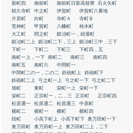
新町四
御前町
御前町日新高校寮
石火矢町
頼久寺町
中之町
伊賀町
伊賀町八番地
片原町
向町
寺町Ａ
寺町Ｂ
荒神町
甲賀町
八幡町
柿木町
大工町
間之町
鍛冶町一，紺屋町
鍛冶町二上
鍛冶町二下，三上
鍛冶町三中，三下
下町一
下町二
下町三
下町四，五
南町一上，一下
南町二
南町三
南町四
南町五
南町六
中間町一
中間町二の一，二の二
鉄砲町上
鉄砲町下
鉄砲町二上
弓之町一上
弓之町一下
弓之町二下
旭町
東町
栄町一上
栄町一下
栄町二
正宗町一，二，三
正宗町
正宗町四
松原通一
松原通二
松原通三
中原町
横町二
横町一
横町
横町四
段町
小高下町上
小高下町下
奥万田町一下
奥万田町
奥万田町一上
奥万田町二上，二下