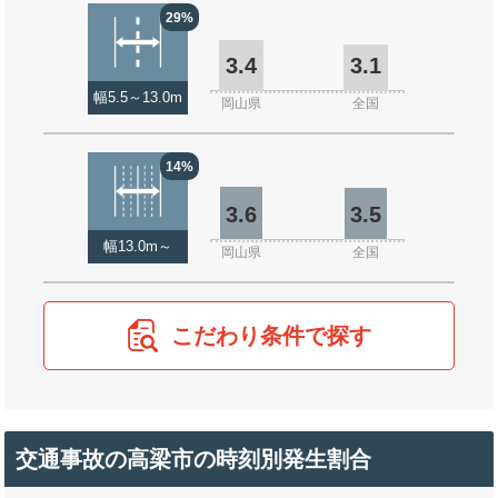
29%
3.4
3.1
幅5.5～13.0m
岡山県
全国
14%
3.6
3.5
幅13.0m～
岡山県
全国
こだわり条件で探す
交通事故の高梁市の時刻別発生割合