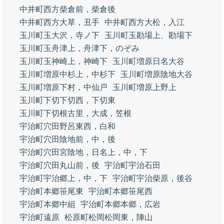
中井町西方柴倉前，柴倉後
中井町西方大草，丑手
中井町西方大松，入江
玉川町玉大沢，寺ノ下
玉川町玉勘場上、勘場下
玉川町玉舟津上，舟津下，のぞみ
玉川町玉神崎上，神崎下
玉川町増原日名大谷
玉川町増原中杉上，中杉下
玉川町増原陰地大谷
玉川町増原下村，中仙戸
玉川町増原上野上
玉川町下切下切西，下切東
玉川町下切根古里，大成，笠根
宇治町穴田野呂東西，白和
宇治町穴田陰地前，中，後
宇治町穴田宮陰地，日名上，中，下
宇治町穴田丸山前，後
宇治町宇治石田
宇治町宇治郷上，中，下
宇治町宇治柴原，後谷
宇治町本郷笹尾東
宇治町本郷笹尾西
宇治町本郷中組
宇治町本郷本郷，広岩
宇治町遠原
松原町松岡松岡東，陣山