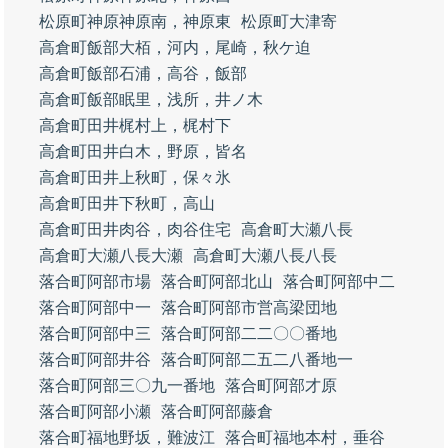
松原町神原神原南，神原東
松原町大津寄
高倉町飯部大栢，河内，尾崎，秋ケ迫
高倉町飯部石浦，高谷，飯部
高倉町飯部眠里，浅所，井ノ木
高倉町田井梶村上，梶村下
高倉町田井白木，野原，皆名
高倉町田井上秋町，保々氷
高倉町田井下秋町，高山
高倉町田井肉谷，肉谷住宅
高倉町大瀬八長
高倉町大瀬八長大瀬
高倉町大瀬八長八長
落合町阿部市場
落合町阿部北山
落合町阿部中二
落合町阿部中一
落合町阿部市営高梁団地
落合町阿部中三
落合町阿部二二〇〇番地
落合町阿部井谷
落合町阿部二五二八番地一
落合町阿部三〇九一番地
落合町阿部才原
落合町阿部小瀬
落合町阿部藤倉
落合町福地野坂，難波江
落合町福地本村，垂谷