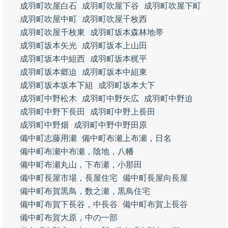
成羽町吹屋白石
成羽町吹屋下谷
成羽町吹屋下町
成羽町吹屋中町
成羽町吹屋千枚西
成羽町吹屋千枚東
成羽町坂本森林地帯
成羽町坂本矢光
成羽町坂本上山田
成羽町坂本中組西
成羽町坂本梶平
成羽町坂本郷迫
成羽町坂本中組東
成羽町坂本坂本下組
成羽町坂本大下
成羽町中野松木
成羽町中野矢広
成羽町中野迫
成羽町中野下長田
成羽町中野上長田
成羽町中野畑
成羽町中野中野田原
備中町志藤用瀬
備中町布瀬上布瀬，日名
備中町布瀬中布瀬，陰地，八幡
備中町布瀬丸山，下布瀬，小那田
備中町長屋市場，長屋住宅
備中町長屋向長屋
備中町布賀黒鳥，数之瀬，黒鳥住宅
備中町布賀下長谷，中長谷
備中町布賀上長谷
備中町布賀大原，中の一部