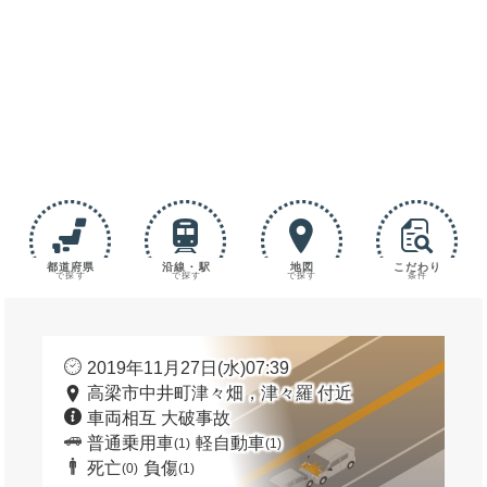
都道府県
沿線・駅
地図
こだわり
で探す
で探す
で探す
条件
2019年11月27日(水)07:39
高梁市中井町津々畑，津々羅 付近
車両相互 大破事故
普通乗用車
軽自動車
(1)
(1)
死亡
負傷
(0)
(1)