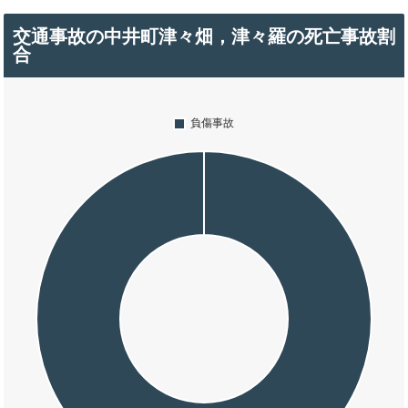
交通事故の中井町津々畑，津々羅の死亡事故割
合