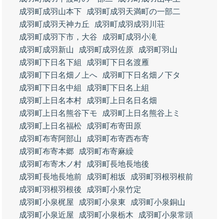
成羽町成羽山本下
成羽町成羽天満町の一部二
成羽町成羽天神カ丘
成羽町成羽成羽川荘
成羽町成羽下市，大谷
成羽町成羽小滝
成羽町成羽新山
成羽町成羽佐原
成羽町羽山
成羽町下日名下組
成羽町下日名渡雁
成羽町下日名畑ノ上へ
成羽町下日名畑ノ下タ
成羽町下日名中組
成羽町下日名上組
成羽町上日名本村
成羽町上日名日名畑
成羽町上日名熊谷下モ
成羽町上日名熊谷上ミ
成羽町上日名福松
成羽町布寄田原
成羽町布寄阿部山
成羽町布寄西布寄
成羽町布寄本郷
成羽町布寄麻繰
成羽町布寄木ノ村
成羽町長地長地後
成羽町長地長地前
成羽町相坂
成羽町羽根羽根前
成羽町羽根羽根後
成羽町小泉竹定
成羽町小泉梶屋
成羽町小泉東
成羽町小泉銅山
成羽町小泉近屋
成羽町小泉栃木
成羽町小泉常頭