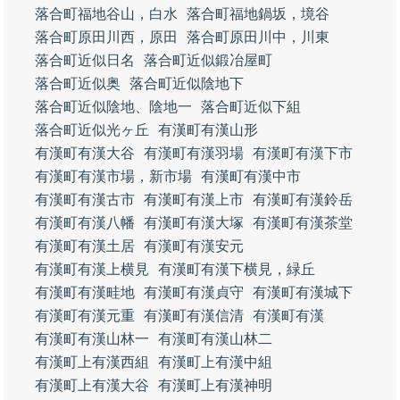
落合町福地谷山，白水
落合町福地鍋坂，境谷
落合町原田川西，原田
落合町原田川中，川東
落合町近似日名
落合町近似鍛冶屋町
落合町近似奥
落合町近似陰地下
落合町近似陰地、陰地一
落合町近似下組
落合町近似光ヶ丘
有漢町有漢山形
有漢町有漢大谷
有漢町有漢羽場
有漢町有漢下市
有漢町有漢市場，新市場
有漢町有漢中市
有漢町有漢古市
有漢町有漢上市
有漢町有漢鈴岳
有漢町有漢八幡
有漢町有漢大塚
有漢町有漢茶堂
有漢町有漢土居
有漢町有漢安元
有漢町有漢上横見
有漢町有漢下横見，緑丘
有漢町有漢畦地
有漢町有漢貞守
有漢町有漢城下
有漢町有漢元重
有漢町有漢信清
有漢町有漢
有漢町有漢山林一
有漢町有漢山林二
有漢町上有漢西組
有漢町上有漢中組
有漢町上有漢大谷
有漢町上有漢神明