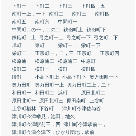
下町一
下町二
下町三
下町四，五
南町一上，一下
南町二
南町三
南町四
南町五
南町六
中間町一
中間町二の一，二の二
鉄砲町上
鉄砲町下
鉄砲町二上
弓之町一上
弓之町一下
弓之町二下
旭町
東町
栄町一上
栄町一下
栄町二
正宗町一，二，三
正宗町
正宗町四
松原通一
松原通二
松原通三
中原町
横町二
横町一
横町
横町四
段町
小高下町上
小高下町下
奥万田町一下
奥万田町
奥万田町一上
奥万田町二上，二下
和田町一
和田町二
浜町
原田北町二
原田北町一
原田北町三
原田南町
上谷町
上谷町楢林
下谷町
津川町今津佐与谷
津川町今津幡見，池田，地久
津川町今津駅前三，四
津川町今津駅前一，二
津川町今津今津下，ひかり団地，駅前