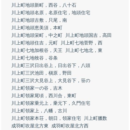
川上町地頭新町，西谷，八十石
川上町地頭名原，名原住宅，地頭住宅
川上町地頭古敷，只尾，南
川上町地頭恵美須，本町
川上町地頭栄町，中之町
川上町地頭国吉，高田
川上町地頭住吉，元町
川上町七地菅野，西
川上町七地加根谷，天王
川上町七地北，東
川上町七地牧谷，谷条
川上町三沢日出谷上，日出谷下，八頭
川上町三沢池田，槇原，野田
川上町三沢大見谷上，大見谷下，笹の
川上町領家一の谷，吉木
川上町領家尾頃，西川合，東町
川上町領家乗元上，乗元下，久門住宅
川上町領家上，八幡，古川
川上町領家本荘，朝日，領家住宅
川上町臘数
成羽町吹屋北方東
成羽町吹屋北方西