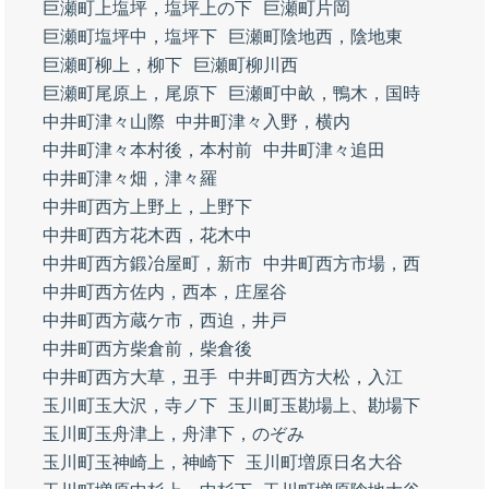
巨瀬町上塩坪，塩坪上の下
巨瀬町片岡
巨瀬町塩坪中，塩坪下
巨瀬町陰地西，陰地東
巨瀬町柳上，柳下
巨瀬町柳川西
巨瀬町尾原上，尾原下
巨瀬町中畝，鴨木，国時
中井町津々山際
中井町津々入野，横内
中井町津々本村後，本村前
中井町津々追田
中井町津々畑，津々羅
中井町西方上野上，上野下
中井町西方花木西，花木中
中井町西方鍛冶屋町，新市
中井町西方市場，西
中井町西方佐内，西本，庄屋谷
中井町西方蔵ケ市，西迫，井戸
中井町西方柴倉前，柴倉後
中井町西方大草，丑手
中井町西方大松，入江
玉川町玉大沢，寺ノ下
玉川町玉勘場上、勘場下
玉川町玉舟津上，舟津下，のぞみ
玉川町玉神崎上，神崎下
玉川町増原日名大谷