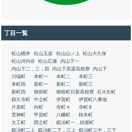
丁目一覧
松山楢井
松山玉坂
松山山ノ上
松山大久保
松山河内谷
松山広瀬
内山下一
内山下二，三，四
内山下高梁高校寮
内山下
川端町
本町一
本町二
本町三
本町四
新町一
新町二
新町三
新町四
御前町
御前町日新高校寮
石火矢町
頼久寺町
中之町
伊賀町
伊賀町八番地
片原町
向町
寺町Ａ
寺町Ｂ
荒神町
甲賀町
八幡町
柿木町
大工町
間之町
鍛冶町一，紺屋町
鍛冶町二上
鍛冶町二下，三上
鍛冶町三中，三下