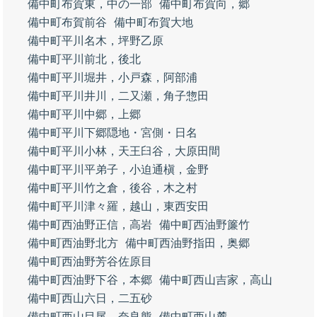
備中町布賀東，中の一部
備中町布賀向，郷
備中町布賀前谷
備中町布賀大地
備中町平川名木，坪野乙原
備中町平川前北，後北
備中町平川堀井，小戸森，阿部浦
備中町平川井川，二又瀬，角子惣田
備中町平川中郷，上郷
備中町平川下郷隠地・宮側・日名
備中町平川小林，天王臼谷，大原田間
備中町平川平弟子，小迫通槇，金野
備中町平川竹之倉，後谷，木之村
備中町平川津々羅，越山，東西安田
備中町西油野正信，高岩
備中町西油野簾竹
備中町西油野北方
備中町西油野指田，奥郷
備中町西油野芳谷佐原目
備中町西油野下谷，本郷
備中町西山吉家，高山
備中町西山六日，二五砂
備中町西山目尾，奈良熊
備中町西山麓