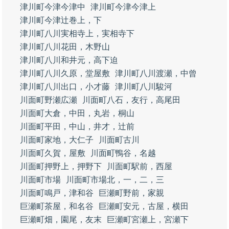
津川町今津今津中
津川町今津今津上
津川町今津辻巻上，下
津川町八川実相寺上，実相寺下
津川町八川花田，木野山
津川町八川和井元，高下迫
津川町八川久原，堂屋敷
津川町八川渡瀬，中曾
津川町八川出口，小才藤
津川町八川駿河
川面町野瀬広瀬
川面町八石，友行，高尾田
川面町大倉，中田，丸岩，桐山
川面町平田，中山，井才，辻前
川面町家地，大仁子
川面町古川
川面町久賀，屋敷
川面町鴨谷，名越
川面町押野上，押野下
川面町駅前，西屋
川面町市場
川面町市場北，一，二，三
川面町鳴戸，津和谷
巨瀬町野前，家親
巨瀬町茶屋，和名谷
巨瀬町安元，古屋，横田
巨瀬町畑，園尾，友末
巨瀬町宮瀬上，宮瀬下