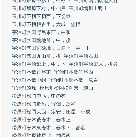
玉川町増原中杉上，中杉下
玉川町増原陰地大谷
玉川町増原下村，中仙戸
玉川町増原上野上
玉川町下切下切西，下切東
玉川町下切根古里，大成，笠根
宇治町穴田野呂東西，白和
宇治町穴田陰地前，中，後
宇治町穴田宮陰地，日名上，中，下
宇治町穴田丸山前，後
宇治町宇治石田
宇治町宇治郷上，中，下
宇治町宇治柴原，後谷
宇治町本郷笹尾東
宇治町本郷笹尾西
宇治町本郷中組
宇治町本郷本郷，広岩
宇治町遠原
松原町松岡松岡東，陣山
松原町松岡中筋，中の村
松原町松岡野呂，皆畑，畑谷
松原町松岡大西，定安，庄屋，小成
松原町春木後春木，春木上
松原町春木東春木，春木下，皆名
松原町神原神原北，神原西