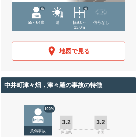
他
他
55～64歳
晴
幅9.0～
信号なし
13.0m
地図で見る
中井町津々畑，津々羅の事故の特徴
100%
3.2
3.2
負傷事故
岡山県
全国