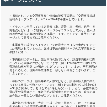
・掲載されている交通事故発生情報は警察庁公開の「交通事故統計
情報のオープンデータ」2019～2024年を使用しています。
・イラストに使用している各要素（車、背景、車、天候、信号、衝
突地点など）は、代表的なイメージをイラスト化しており、色や形
状等含め現実の事故の状況とは異なります。あくまで、事故のイメ
ージとして参考までにご活用ください。
・多重事故の場合でもイラスト上では最大２台（歩行者含む）まで
しか表現されていません。詳細は事故の個別ページの文字情報をご
参照ください。
・車両種別のデータは、該当車両の数ではなく、該当車両種別の関
わっている事故の件数となっています（例：1つの事故で2台以上の
普通自動車が衝突した場合でも1件とカウント）。また、不明車両が
含まれるため、現実の事故件数と一致しない場合がございます。ご
注意ください。
・年齢のデータは、該当年齢の人数ではなく、該当年齢人物の関わ
っている事故の件数となっています（例：1つの事故で2人以上の25
～34歳が関係している場合でも1件とカウント）。また、多重事故の
運転手や同乗者など、年齢不明の関係者も含まれるため、現実の事
故件数と一致しない場合がございます。ご注意ください。
・事故毎の損壊程度（大破・中破・小破・損害なし）は、その事故
内での最大の損壊程度が掲載されます。そのため、大破事故と表示