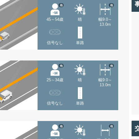
他
他
45～54歳
晴
幅9.0～
13.0m
信号なし
単路
他
他
25～34歳
晴
幅9.0～
13.0m
信号なし
単路
他
他