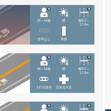
他
他
35～44歳
晴
幅9.0～
13.0m
信号なし
単路
他
他
45～54歳
晴
幅9.0～
13.0m
３灯式信号
交差点付近
他
他