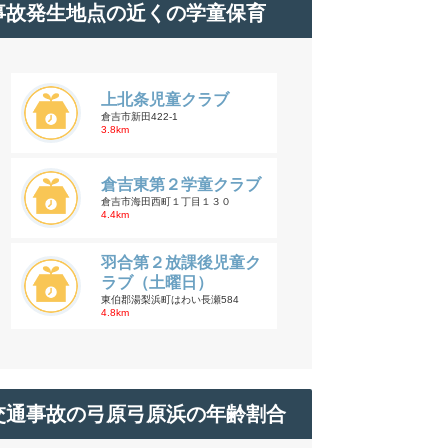
事故発生地点の近くの学童保育
上北条児童クラブ
倉吉市新田422-1
3.8km
倉吉東第２学童クラブ
倉吉市海田西町１丁目１３０
4.4km
羽合第２放課後児童ク
ラブ（土曜日）
東伯郡湯梨浜町はわい長瀬584
4.8km
交通事故の弓原弓原浜の年齢割合