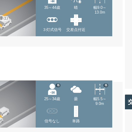
35～44歳
晴
幅9.0～
13.0m
車
(1)
３灯式信号
交差点付近
他
他
25～34歳
曇
幅5.5～
9.0m
信号なし
単路