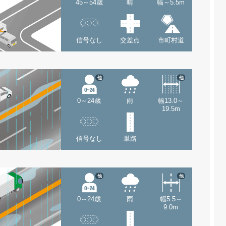
45～54歳
晴
幅～5.5m
信号なし
交差点
市町村道
他
他
0～24歳
雨
幅13.0～
19.5m
信号なし
単路
他
他
0～24歳
雨
幅5.5～
9.0m