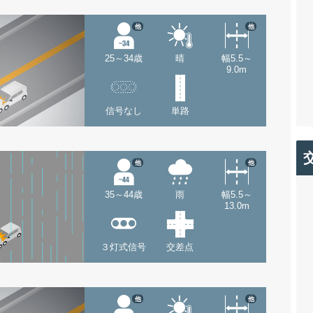
他
他
25～34歳
晴
幅5.5～
9.0m
信号なし
単路
他
他
35～44歳
雨
幅5.5～
13.0m
３灯式信号
交差点
他
他