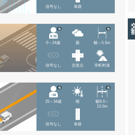
信号なし
単路
他
他
0～24歳
曇
幅～5.5m
信号なし
交差点
市町村道
他
他
25～34歳
晴
幅9.0～
13.0m
信号なし
単路