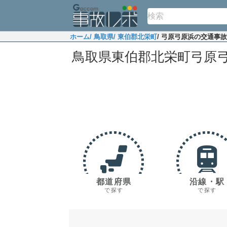
ホーム
/ 鳥取県
/ 東伯郡北栄町
/ 弓原弓原浜の交通事
鳥取県東伯郡北栄町弓原
都道府県
沿線・駅
で探す
で探す