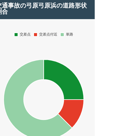
交通事故の弓原弓原浜の道路形状
割合