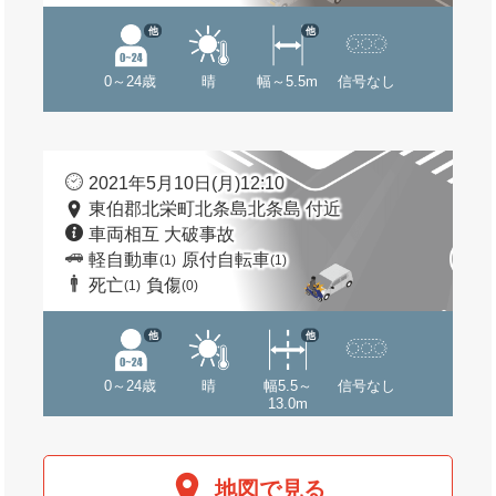
他
他
0～24歳
晴
幅～5.5m
信号なし
2021年5月10日(月)12:10
東伯郡北栄町北条島北条島 付近
車両相互 大破事故
軽自動車
原付自転車
(1)
(1)
死亡
負傷
(1)
(0)
他
他
0～24歳
晴
幅5.5～
信号なし
13.0m
地図で見る