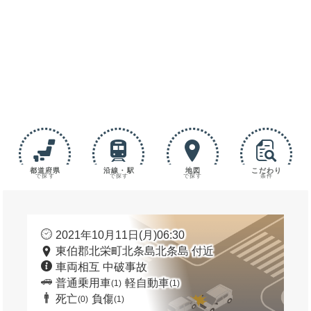
都道府県
沿線・駅
地図
こだわり
で探す
で探す
で探す
条件
2021年10月11日(月)06:30
東伯郡北栄町北条島北条島 付近
車両相互 中破事故
普通乗用車
軽自動車
(1)
(1)
死亡
負傷
(0)
(1)