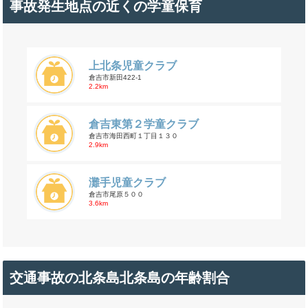
事故発生地点の近くの学童保育
上北条児童クラブ
倉吉市新田422-1
2.2km
倉吉東第２学童クラブ
倉吉市海田西町１丁目１３０
2.9km
灘手児童クラブ
倉吉市尾原５００
3.6km
交通事故の北条島北条島の年齢割合