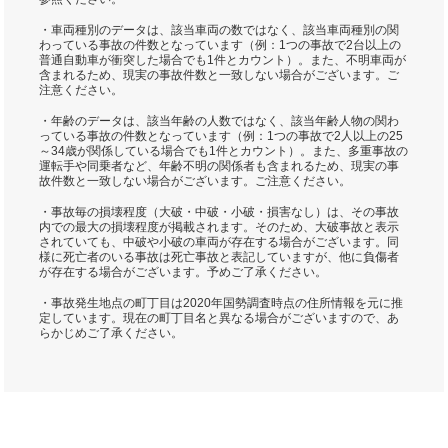
・車両種別のデータは、該当車両の数ではなく、該当車両種別の関
わっている事故の件数となっています（例：1つの事故で2台以上の
普通自動車が衝突した場合でも1件とカウント）。また、不明車両が
含まれるため、現実の事故件数と一致しない場合がございます。ご
注意ください。
・年齢のデータは、該当年齢の人数ではなく、該当年齢人物の関わ
っている事故の件数となっています（例：1つの事故で2人以上の25
～34歳が関係している場合でも1件とカウント）。また、多重事故の
運転手や同乗者など、年齢不明の関係者も含まれるため、現実の事
故件数と一致しない場合がございます。ご注意ください。
・事故毎の損壊程度（大破・中破・小破・損害なし）は、その事故
内での最大の損壊程度が掲載されます。そのため、大破事故と表示
されていても、中破や小破の車両が存在する場合がございます。同
様に死亡者のいる事故は死亡事故と表記していますが、他に負傷者
が存在する場合がございます。予めご了承ください。
・事故発生地点の町丁目は2020年国勢調査時点の住所情報を元に推
定しています。現在の町丁目名と異なる場合がございますので、あ
らかじめご了承ください。