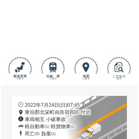
都道府県
沿線・駅
地図
こだわり
で探す
で探す
で探す
条件
2022年7月24日(日)07:45
東伯郡北栄町由良宿四区 付近
車両相互 小破事故
軽自動車
軽貨物車
(1)
(1)
死亡
負傷
(0)
(1)