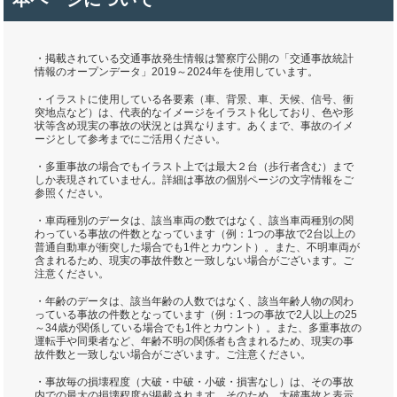
・掲載されている交通事故発生情報は警察庁公開の「交通事故統計
情報のオープンデータ」2019～2024年を使用しています。
・イラストに使用している各要素（車、背景、車、天候、信号、衝
突地点など）は、代表的なイメージをイラスト化しており、色や形
状等含め現実の事故の状況とは異なります。あくまで、事故のイメ
ージとして参考までにご活用ください。
・多重事故の場合でもイラスト上では最大２台（歩行者含む）まで
しか表現されていません。詳細は事故の個別ページの文字情報をご
参照ください。
・車両種別のデータは、該当車両の数ではなく、該当車両種別の関
わっている事故の件数となっています（例：1つの事故で2台以上の
普通自動車が衝突した場合でも1件とカウント）。また、不明車両が
含まれるため、現実の事故件数と一致しない場合がございます。ご
注意ください。
・年齢のデータは、該当年齢の人数ではなく、該当年齢人物の関わ
っている事故の件数となっています（例：1つの事故で2人以上の25
～34歳が関係している場合でも1件とカウント）。また、多重事故の
運転手や同乗者など、年齢不明の関係者も含まれるため、現実の事
故件数と一致しない場合がございます。ご注意ください。
・事故毎の損壊程度（大破・中破・小破・損害なし）は、その事故
内での最大の損壊程度が掲載されます。そのため、大破事故と表示