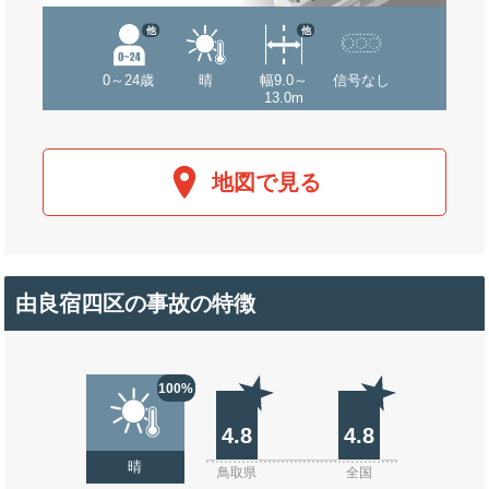
他
他
0～24歳
晴
幅9.0～
信号なし
13.0m
地図で見る
由良宿四区の事故の特徴
100%
4.8
4.8
晴
鳥取県
全国