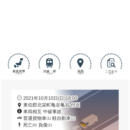
都道府県
沿線・駅
地図
こだわり
で探す
で探す
で探す
条件
2021年10月10日(日)18:00
東伯郡北栄町亀谷亀谷 付近
車両相互 中破事故
普通貨物車
軽自動車
(1)
(1)
死亡
負傷
(0)
(1)