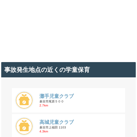
事故発生地点の近くの学童保育
灘手児童クラブ
倉吉市尾原５００
2.7km
高城児童クラブ
倉吉市上福田 1103
4.3km