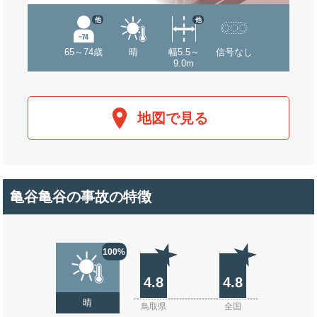
他
他
65～74歳
晴
幅5.5～
信号なし
9.0m
地図で見る
亀谷亀谷の事故の特徴
100%
4.8
4.8
晴
鳥取県
全国