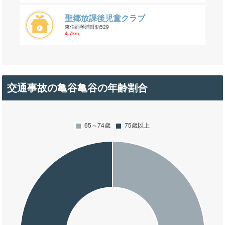
聖郷放課後児童クラブ
東伯郡琴浦町釛529
4.7km
交通事故の亀谷亀谷の年齢割合