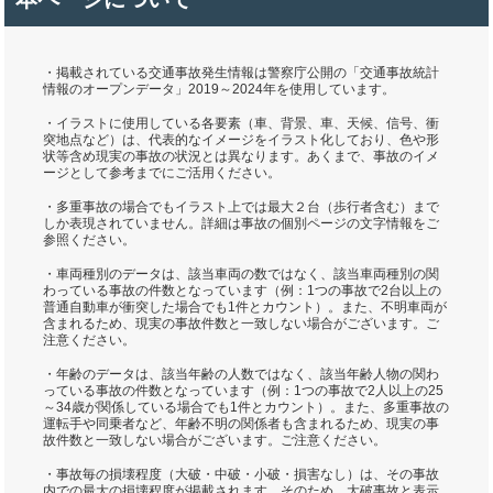
・掲載されている交通事故発生情報は警察庁公開の「交通事故統計
情報のオープンデータ」2019～2024年を使用しています。
・イラストに使用している各要素（車、背景、車、天候、信号、衝
突地点など）は、代表的なイメージをイラスト化しており、色や形
状等含め現実の事故の状況とは異なります。あくまで、事故のイメ
ージとして参考までにご活用ください。
・多重事故の場合でもイラスト上では最大２台（歩行者含む）まで
しか表現されていません。詳細は事故の個別ページの文字情報をご
参照ください。
・車両種別のデータは、該当車両の数ではなく、該当車両種別の関
わっている事故の件数となっています（例：1つの事故で2台以上の
普通自動車が衝突した場合でも1件とカウント）。また、不明車両が
含まれるため、現実の事故件数と一致しない場合がございます。ご
注意ください。
・年齢のデータは、該当年齢の人数ではなく、該当年齢人物の関わ
っている事故の件数となっています（例：1つの事故で2人以上の25
～34歳が関係している場合でも1件とカウント）。また、多重事故の
運転手や同乗者など、年齢不明の関係者も含まれるため、現実の事
故件数と一致しない場合がございます。ご注意ください。
・事故毎の損壊程度（大破・中破・小破・損害なし）は、その事故
内での最大の損壊程度が掲載されます。そのため、大破事故と表示