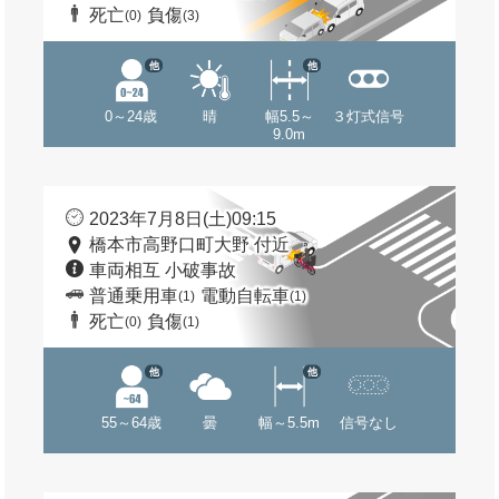
死亡
負傷
(0)
(3)
他
他
0～24歳
晴
幅5.5～
３灯式信号
9.0m
2023年7月8日(土)09:15
橋本市高野口町大野 付近
車両相互 小破事故
普通乗用車
電動自転車
(1)
(1)
死亡
負傷
(0)
(1)
他
他
55～64歳
曇
幅～5.5m
信号なし