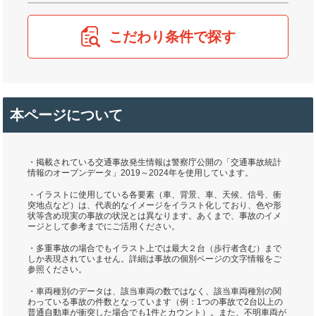
こだわり条件で探す
本ページについて
・掲載されている交通事故発生情報は警察庁公開の「交通事故統計
情報のオープンデータ」2019～2024年を使用しています。
・イラストに使用している各要素（車、背景、車、天候、信号、衝
突地点など）は、代表的なイメージをイラスト化しており、色や形
状等含め現実の事故の状況とは異なります。あくまで、事故のイメ
ージとして参考までにご活用ください。
・多重事故の場合でもイラスト上では最大２台（歩行者含む）まで
しか表現されていません。詳細は事故の個別ページの文字情報をご
参照ください。
・車両種別のデータは、該当車両の数ではなく、該当車両種別の関
わっている事故の件数となっています（例：1つの事故で2台以上の
普通自動車が衝突した場合でも1件とカウント）。また、不明車両が