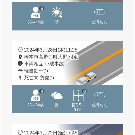
他
35～44歳
晴
信号なし
2024年3月28日(木)11:25
橋本市高野口町大野 付近
車両相互 小破事故
軽自動車
(2)
死亡
負傷
(0)
(2)
他
他
25～34歳
曇
幅5.5～
信号なし
9.0m
2024年3月22日(金)17:45