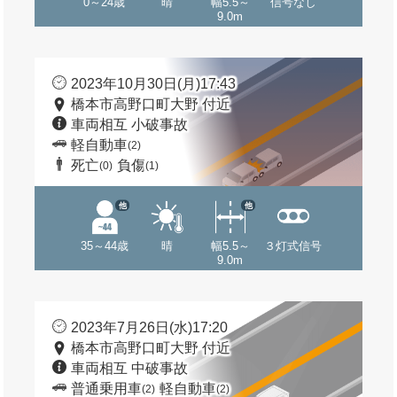
0～24歳
晴
幅5.5～
信号なし
9.0m
2023年10月30日(月)17:43
橋本市高野口町大野 付近
車両相互 小破事故
軽自動車
(2)
死亡
負傷
(0)
(1)
他
他
35～44歳
晴
幅5.5～
３灯式信号
9.0m
2023年7月26日(水)17:20
橋本市高野口町大野 付近
車両相互 中破事故
普通乗用車
軽自動車
(2)
(2)