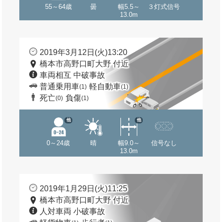
55～64歳
曇
幅5.5～
３灯式信号
13.0m
2019年3月12日(火)13:20
橋本市高野口町大野 付近
車両相互 中破事故
普通乗用車
軽自動車
(1)
(1)
死亡
負傷
(0)
(1)
他
他
0～24歳
晴
幅9.0～
信号なし
13.0m
2019年1月29日(火)11:25
橋本市高野口町大野 付近
人対車両 小破事故