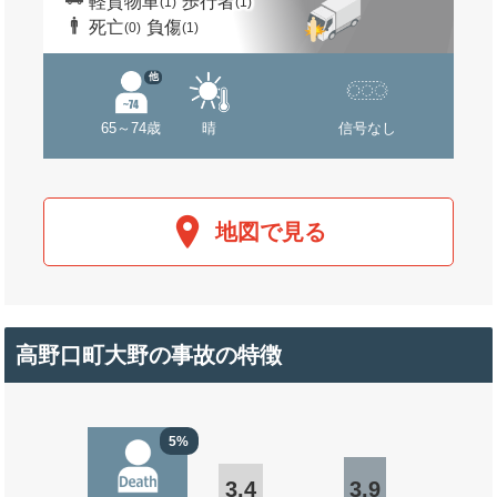
軽貨物車
歩行者
(1)
(1)
死亡
負傷
(0)
(1)
他
65～74歳
晴
信号なし
地図で見る
高野口町大野の事故の特徴
5%
3.4
3.9