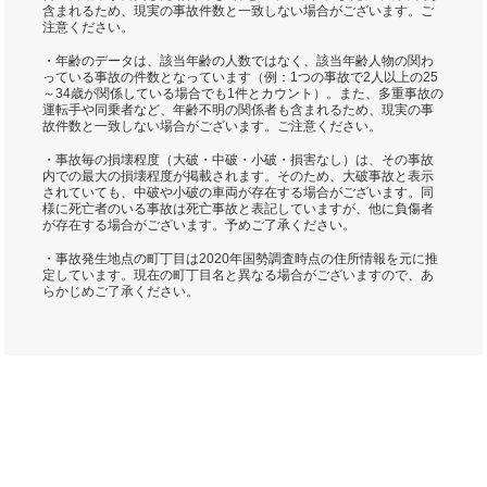
含まれるため、現実の事故件数と一致しない場合がございます。ご
注意ください。
・年齢のデータは、該当年齢の人数ではなく、該当年齢人物の関わ
っている事故の件数となっています（例：1つの事故で2人以上の25
～34歳が関係している場合でも1件とカウント）。また、多重事故の
運転手や同乗者など、年齢不明の関係者も含まれるため、現実の事
故件数と一致しない場合がございます。ご注意ください。
・事故毎の損壊程度（大破・中破・小破・損害なし）は、その事故
内での最大の損壊程度が掲載されます。そのため、大破事故と表示
されていても、中破や小破の車両が存在する場合がございます。同
様に死亡者のいる事故は死亡事故と表記していますが、他に負傷者
が存在する場合がございます。予めご了承ください。
・事故発生地点の町丁目は2020年国勢調査時点の住所情報を元に推
定しています。現在の町丁目名と異なる場合がございますので、あ
らかじめご了承ください。