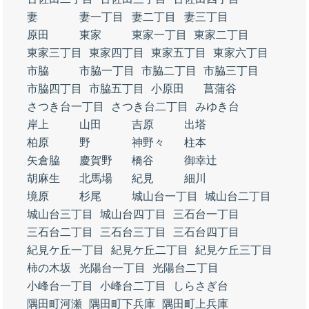
妻
妻一丁目
妻二丁目
妻三丁目
原田
東家
東家一丁目
東家二丁目
東家三丁目
東家四丁目
東家五丁目
東家六丁目
市脇
市脇一丁目
市脇二丁目
市脇三丁目
市脇四丁目
市脇五丁目
小原田
菖蒲谷
さつき台一丁目
さつき台二丁目
みゆき台
岸上
山田
吉原
出塔
柏原
野
神野々
柱本
矢倉脇
慶賀野
橋谷
御幸辻
胡麻生
北馬場
紀見
細川
境原
杉尾
城山台一丁目
城山台二丁目
城山台三丁目
城山台四丁目
三石台一丁目
三石台二丁目
三石台三丁目
三石台四丁目
紀見ケ丘一丁目
紀見ケ丘二丁目
紀見ケ丘三丁目
柿の木坂
光陽台一丁目
光陽台二丁目
小峰台一丁目
小峰台二丁目
しらさぎ台
隅田町河瀬
隅田町下兵庫
隅田町上兵庫