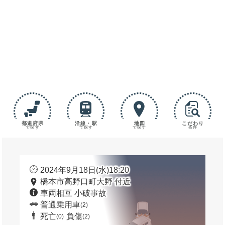
都道府県
沿線・駅
地図
こだわり
で探す
で探す
で探す
条件
2024年9月18日(水)18:20
橋本市高野口町大野 付近
車両相互 小破事故
普通乗用車
(2)
死亡
負傷
(0)
(2)