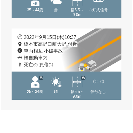
35～44歳
曇
幅5.5～
３灯式信号
9.0m
2022年9月15日(木)10:37
橋本市高野口町大野 付近
車両相互 小破事故
軽自動車
(2)
死亡
負傷
(0)
(1)
他
他
25～34歳
晴
幅5.5～
信号なし
9.0m