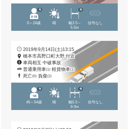
他
他
0～24歳
晴
幅3.5～
信号なし
5.5m
2019年9月14日(土)13:15
橋本市高野口町大野 付近
車両相互 中破事故
普通乗用車
軽貨物車
(1)
(1)
死亡
負傷
(0)
(2)
他
他
45～54歳
晴
幅5.5～
信号なし
9.0m