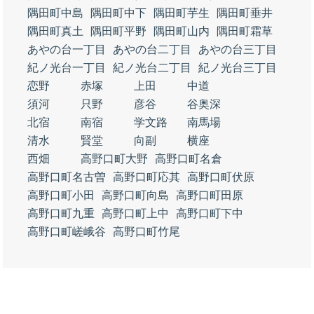
隅田町中島
隅田町中下
隅田町芋生
隅田町垂井
隅田町真土
隅田町平野
隅田町山内
隅田町霜草
あやの台一丁目
あやの台二丁目
あやの台三丁目
紀ノ光台一丁目
紀ノ光台二丁目
紀ノ光台三丁目
恋野
赤塚
上田
中道
須河
只野
彦谷
谷奥深
北宿
南宿
学文路
南馬場
清水
賢堂
向副
横座
西畑
高野口町大野
高野口町名倉
高野口町名古曽
高野口町応其
高野口町伏原
高野口町小田
高野口町向島
高野口町田原
高野口町九重
高野口町上中
高野口町下中
高野口町嵯峨谷
高野口町竹尾