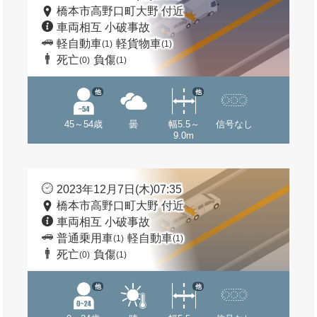
橋本市高野口町大野 付近
車両相互 小破事故
軽自動車
軽貨物車
(1)
(1)
死亡
負傷
(0)
(1)
他
他
45～54歳
曇
幅5.5～
信号なし
9.0m
2023年12月7日(木)07:35
橋本市高野口町大野 付近
車両相互 小破事故
普通乗用車
軽自動車
(1)
(1)
死亡
負傷
(0)
(1)
他
他