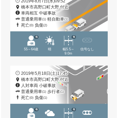
2019年8月7日(水)09:52
橋本市高野口町大野 付近
車両相互 中破事故
普通乗用車
軽自動車
(1)
(1)
死亡
負傷
(0)
(2)
他
他
55～64歳
晴
幅5.5～
信号なし
9.0m
2019年5月18日(土)17:45
橋本市高野口町大野 付近
人対車両 小破事故
普通乗用車
歩行者
(1)
(1)
死亡
負傷
(0)
(1)
他
他