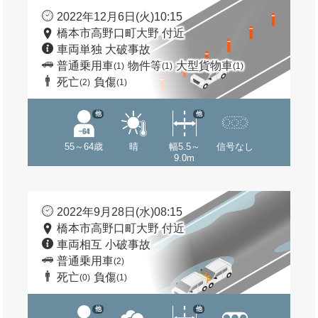
2022年12月6日(火)10:15
橋本市高野口町大野 付近
車両単独 大破事故
普通乗用車
物件等
大型貨物車
(1)
(1)
(1)
死亡
負傷
(2)
(1)
他
他
55～64歳
晴
幅5.5～
信号なし
9.0m
2022年9月28日(水)08:15
橋本市高野口町大野 付近
車両相互 小破事故
普通乗用車
(2)
死亡
負傷
(0)
(1)
他
他