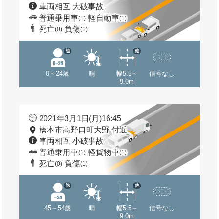
車両相互 大破事故
普通乗用車
軽自動車
(1)
(1)
死亡
負傷
(0)
(1)
他
他
0～24歳
晴
幅5.5～
信号なし
9.0m
2021年3月1日(月)16:45
橋本市高野口町大野 付近
車両相互 小破事故
普通乗用車
軽貨物車
(1)
(1)
死亡
負傷
(0)
(1)
他
他
45～54歳
晴
幅5.5～
信号なし
9.0m