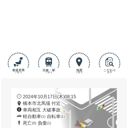
都道府県
沿線・駅
地図
こだわり
で探す
で探す
で探す
条件
2024年10月17日(木)08:15
橋本市北馬場 付近
車両相互 大破事故
軽自動車
自転車
(1)
(1)
死亡
負傷
(0)
(1)