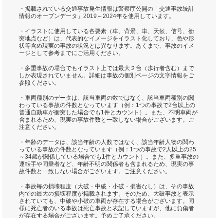
・掲載されている交通事故発生情報は警察庁公開の「交通事故統計
情報のオープンデータ」2019～2024年を使用しています。
・イラストに使用している各要素（車、背景、車、天候、信号、衝
突地点など）は、代表的なイメージをイラスト化しており、色や形
状等含め現実の事故の状況とは異なります。あくまで、事故のイメ
ージとして参考までにご活用ください。
・多重事故の場合でもイラスト上では最大２台（歩行者含む）まで
しか表現されていません。詳細は事故の個別ページの文字情報をご
参照ください。
・車両種別のデータは、該当車両の数ではなく、該当車両種別の関
わっている事故の件数となっています（例：1つの事故で2台以上の
普通自動車が衝突した場合でも1件とカウント）。また、不明車両が
含まれるため、現実の事故件数と一致しない場合がございます。ご
注意ください。
・年齢のデータは、該当年齢の人数ではなく、該当年齢人物の関わ
っている事故の件数となっています（例：1つの事故で2人以上の25
～34歳が関係している場合でも1件とカウント）。また、多重事故の
運転手や同乗者など、年齢不明の関係者も含まれるため、現実の事
故件数と一致しない場合がございます。ご注意ください。
・事故毎の損壊程度（大破・中破・小破・損害なし）は、その事故
内での最大の損壊程度が掲載されます。そのため、大破事故と表示
されていても、中破や小破の車両が存在する場合がございます。同
様に死亡者のいる事故は死亡事故と表記していますが、他に負傷者
が存在する場合がございます。予めご了承ください。