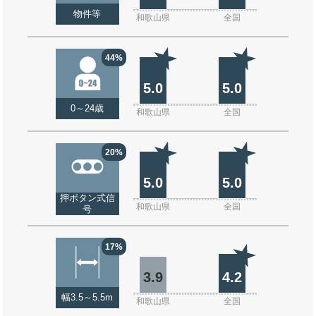
物件等
和歌山県
全国
44%
5.0
5.0
0～24歳
和歌山県
全国
20%
5.0
5.0
押ボタン式信
和歌山県
全国
号
17%
3.9
4.2
幅3.5～5.5m
和歌山県
全国