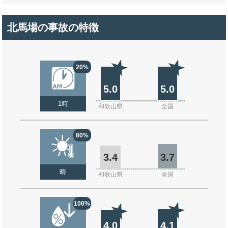
北馬場の事故の特徴
20%
5.0
5.0
1時
和歌山県
全国
80%
3.4
3.7
晴
和歌山県
全国
100%
4.0
4.1