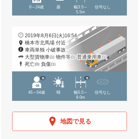
0～24歳
曇
幅3.5～
信号なし
5.5m
2019年8月6日(火)16:54
橋本市北馬場 付近
車両単独 小破事故
大型貨物車
物件等
普通乗用車
(1)
(1)
(1)
死亡
負傷
(0)
(1)
他
他
45～54歳
晴
幅5.5～
信号なし
9.0m
地図で見る