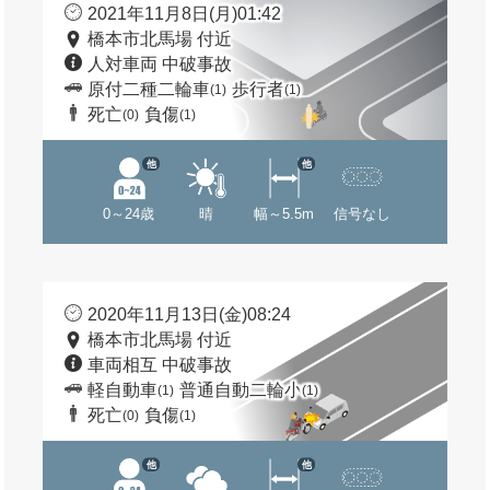
2021年11月8日(月)01:42
橋本市北馬場 付近
人対車両 中破事故
原付二種二輪車
歩行者
(1)
(1)
死亡
負傷
(0)
(1)
他
他
0～24歳
晴
幅～5.5m
信号なし
2020年11月13日(金)08:24
橋本市北馬場 付近
車両相互 中破事故
軽自動車
普通自動二輪小
(1)
(1)
死亡
負傷
(0)
(1)
他
他