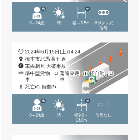
他
他
0～24歳
晴
幅～5.5m
押ボタン式
信号
2024年6月15日(土)14:24
橋本市北馬場 付近
車両相互 大破事故
準中型貨物
普通乗用
軽自動
(1)
(1)
(1)
車
車
車
死亡
負傷
(0)
(5)
他
他
0～24歳
晴
幅9.0～
信号なし
13.0m