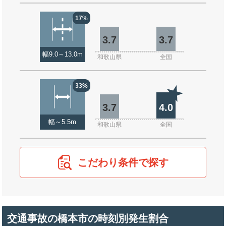
17%
3.7
3.7
幅9.0～13.0m
和歌山県
全国
33%
3.7
4.0
幅～5.5m
和歌山県
全国
こだわり条件で探す
交通事故の橋本市の時刻別発生割合