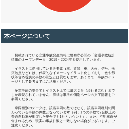
本ページについて
・掲載されている交通事故発生情報は警察庁公開の「交通事故統計
情報のオープンデータ」2019～2024年を使用しています。
・イラストに使用している各要素（車、背景、車、天候、信号、衝
突地点など）は、代表的なイメージをイラスト化しており、色や形
状等含め現実の事故の状況とは異なります。あくまで、事故のイメ
ージとして参考までにご活用ください。
・多重事故の場合でもイラスト上では最大２台（歩行者含む）まで
しか表現されていません。詳細は事故の個別ページの文字情報をご
参照ください。
・車両種別のデータは、該当車両の数ではなく、該当車両種別の関
わっている事故の件数となっています（例：1つの事故で2台以上の
普通自動車が衝突した場合でも1件とカウント）。また、不明車両が
含まれるため、現実の事故件数と一致しない場合がございます。ご
注意ください。