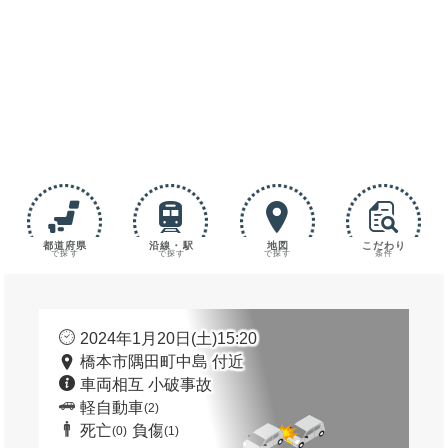
都道府県
沿線・駅
地図
こだわり
で探す
で探す
で探す
条件
2024年1月20日(土)15:20
橋本市隅田町中島 付近
車両相互 小破事故
軽自動車
(2)
死亡
負傷
(0)
(1)