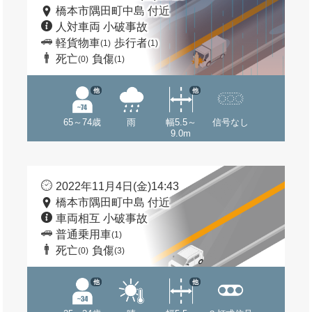
橋本市隅田町中島 付近
人対車両 小破事故
軽貨物車
歩行者
(1)
(1)
死亡
負傷
(0)
(1)
他
他
65～74歳
雨
幅5.5～
信号なし
9.0m
2022年11月4日(金)14:43
橋本市隅田町中島 付近
車両相互 小破事故
普通乗用車
(1)
死亡
負傷
(0)
(3)
他
他