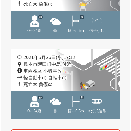
死亡
負傷
(0)
(1)
他
他
0～24歳
曇
幅～5.5m
信号なし
2021年5月26日(水)17:12
橋本市隅田町中島 付近
車両相互 小破事故
軽自動車
自転車
(1)
(1)
死亡
負傷
(0)
(1)
他
他
0～24歳
曇
幅～5.5m
３灯式信号