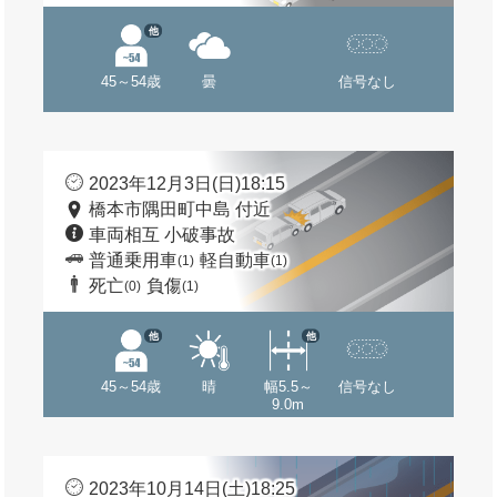
他
45～54歳
曇
信号なし
2023年12月3日(日)18:15
橋本市隅田町中島 付近
車両相互 小破事故
普通乗用車
軽自動車
(1)
(1)
死亡
負傷
(0)
(1)
他
他
45～54歳
晴
幅5.5～
信号なし
9.0m
2023年10月14日(土)18:25