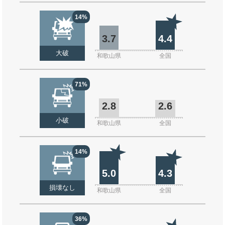
14%
3.7
4.4
大破
和歌山県
全国
71%
2.8
2.6
小破
和歌山県
全国
14%
5.0
4.3
損壊なし
和歌山県
全国
36%