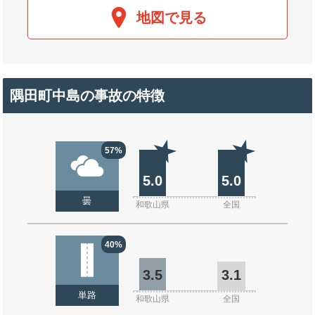
地図で見る
隅田町中島の事故の特徴
57%
5.0
5.0
曇
和歌山県
全国
40%
3.5
3.1
単路
和歌山県
全国