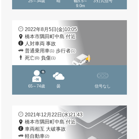
25～34歳
晴
幅5.5～
３灯式信号
9.0m
2022年8月5日(金)10:05
橋本市隅田町中島 付近
人対車両 事故
普通乗用車
歩行者
(1)
(1)
死亡
負傷
(0)
(1)
他
65～74歳
曇
信号なし
2021年12月22日(水)21:43
橋本市隅田町中島 付近
車両相互 大破事故
軽自動車
(2)