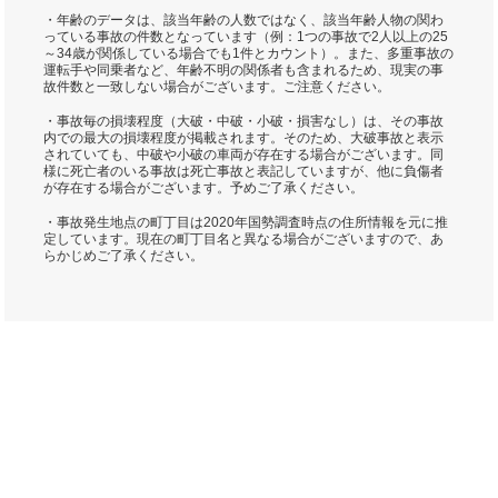
・年齢のデータは、該当年齢の人数ではなく、該当年齢人物の関わ
っている事故の件数となっています（例：1つの事故で2人以上の25
～34歳が関係している場合でも1件とカウント）。また、多重事故の
運転手や同乗者など、年齢不明の関係者も含まれるため、現実の事
故件数と一致しない場合がございます。ご注意ください。
・事故毎の損壊程度（大破・中破・小破・損害なし）は、その事故
内での最大の損壊程度が掲載されます。そのため、大破事故と表示
されていても、中破や小破の車両が存在する場合がございます。同
様に死亡者のいる事故は死亡事故と表記していますが、他に負傷者
が存在する場合がございます。予めご了承ください。
・事故発生地点の町丁目は2020年国勢調査時点の住所情報を元に推
定しています。現在の町丁目名と異なる場合がございますので、あ
らかじめご了承ください。