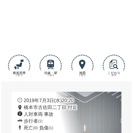
都道府県
沿線・駅
地図
こだわり
で探す
で探す
で探す
条件
2019年7月3日(水)20:20
橋本市古佐田二丁目 付近
人対車両 事故
歩行者
(1)
死亡
負傷
(0)
(1)