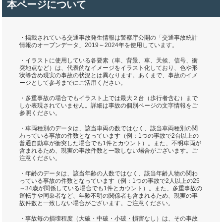
本ページについて
・掲載されている交通事故発生情報は警察庁公開の「交通事故統計
情報のオープンデータ」2019～2024年を使用しています。
・イラストに使用している各要素（車、背景、車、天候、信号、衝
突地点など）は、代表的なイメージをイラスト化しており、色や形
状等含め現実の事故の状況とは異なります。あくまで、事故のイメ
ージとして参考までにご活用ください。
・多重事故の場合でもイラスト上では最大２台（歩行者含む）まで
しか表現されていません。詳細は事故の個別ページの文字情報をご
参照ください。
・車両種別のデータは、該当車両の数ではなく、該当車両種別の関
わっている事故の件数となっています（例：1つの事故で2台以上の
普通自動車が衝突した場合でも1件とカウント）。また、不明車両が
含まれるため、現実の事故件数と一致しない場合がございます。ご
注意ください。
・年齢のデータは、該当年齢の人数ではなく、該当年齢人物の関わ
っている事故の件数となっています（例：1つの事故で2人以上の25
～34歳が関係している場合でも1件とカウント）。また、多重事故の
運転手や同乗者など、年齢不明の関係者も含まれるため、現実の事
故件数と一致しない場合がございます。ご注意ください。
・事故毎の損壊程度（大破・中破・小破・損害なし）は、その事故