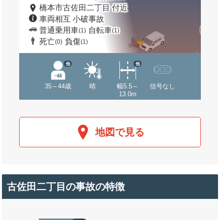
橋本市古佐田二丁目 付近
車両相互 小破事故
普通乗用車
自転車
(1)
(1)
死亡
負傷
(0)
(1)
他
他
35～44歳
晴
幅5.5～
信号なし
13.0m
地図で見る
古佐田二丁目の事故の特徴