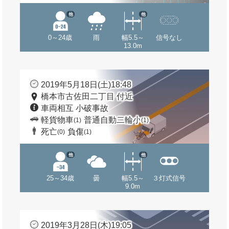
他
他
0～24歳
雨
幅5.5～
信号なし
13.0m
2019年5月18日(土)18:48
橋本市古佐田二丁目 付近
車両相互 小破事故
軽貨物車
普通自動二輪小
(1)
(1)
死亡
負傷
(0)
(1)
他
他
25～34歳
曇
幅5.5～
３灯式信号
9.0m
2019年3月28日(木)19:05