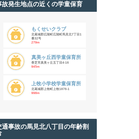
事故発生地点の近くの学童保育
もくせいクラブ
北葛城郡広陵町広陵町馬見北7丁目1
番32号
279m
真美ヶ丘西学童保育所
香芝市真美ヶ丘五丁目4-16
945m
上牧小学校学童保育所
北葛城郡上牧町上牧1876-1
998m
交通事故の馬見北八丁目の年齢割
合