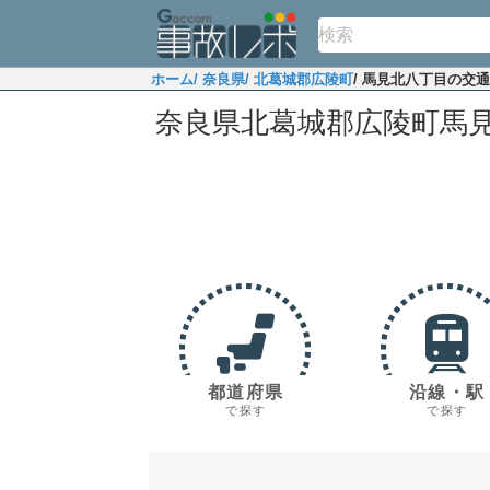
ホーム
/ 奈良県
/ 北葛城郡広陵町
/ 馬見北八丁目の交
奈良県北葛城郡広陵町馬
都道府県
沿線・駅
で探す
で探す