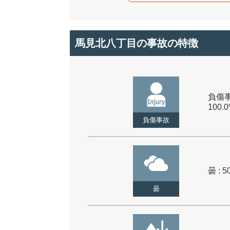
馬見北八丁目の事故の特徴
負傷事
100.
負傷事故
曇 : 5
曇