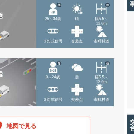
他
他
近
25～34歳
晴
幅5.5～
13.0m
３灯式信号
交差点
市町村道
他
他
近
0～24歳
曇
幅5.5～
13.0m
３灯式信号
交差点
市町村道
地図で見る