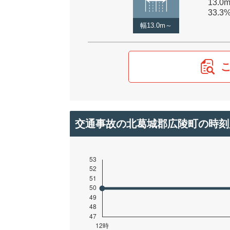
13.0
33.3
幅13.0m～
交通事故の北葛城郡広陵町の時刻