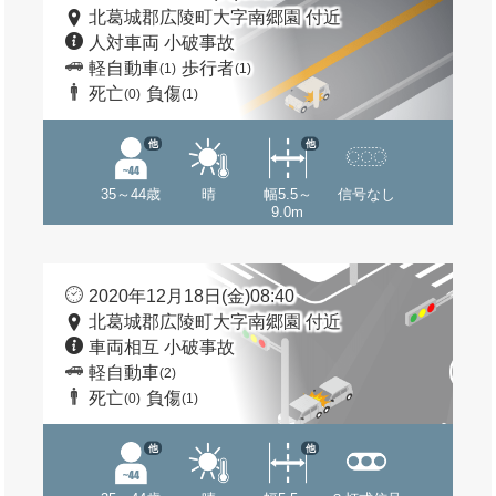
北葛城郡広陵町大字南郷園 付近
人対車両 小破事故
軽自動車
歩行者
(1)
(1)
死亡
負傷
(0)
(1)
他
他
35～44歳
晴
幅5.5～
信号なし
9.0m
2020年12月18日(金)08:40
北葛城郡広陵町大字南郷園 付近
車両相互 小破事故
軽自動車
(2)
死亡
負傷
(0)
(1)
他
他