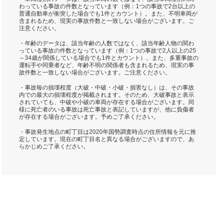
わっている事故の件数となっています（例：1つの事故で2台以上の
普通自動車が衝突した場合でも1件とカウント）。また、不明車両が
含まれるため、現実の事故件数と一致しない場合がございます。ご
注意ください。
・年齢のデータは、該当年齢の人数ではなく、該当年齢人物の関わ
っている事故の件数となっています（例：1つの事故で2人以上の25
～34歳が関係している場合でも1件とカウント）。また、多重事故の
運転手や同乗者など、年齢不明の関係者も含まれるため、現実の事
故件数と一致しない場合がございます。ご注意ください。
・事故毎の損壊程度（大破・中破・小破・損害なし）は、その事故
内での最大の損壊程度が掲載されます。そのため、大破事故と表示
されていても、中破や小破の車両が存在する場合がございます。同
様に死亡者のいる事故は死亡事故と表記していますが、他に負傷者
が存在する場合がございます。予めご了承ください。
・事故発生地点の町丁目は2020年国勢調査時点の住所情報を元に推
定しています。現在の町丁目名と異なる場合がございますので、あ
らかじめご了承ください。