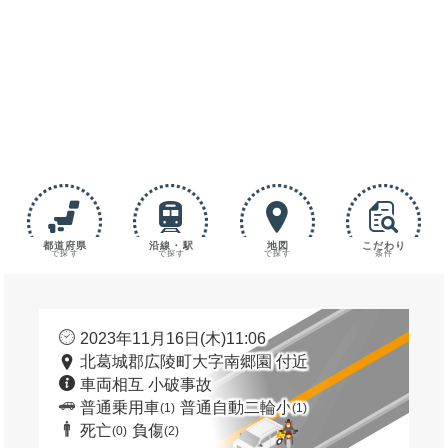
都道府県
沿線・駅
地図
こだわり
で探す
で探す
で探す
条件
2023年11月16日(木)11:06
北葛城郡広陵町大字南郷園 付近
車両相互 小破事故
普通乗用車
普通自動二輪小
(1)
(1)
死亡
負傷
(0)
(2)