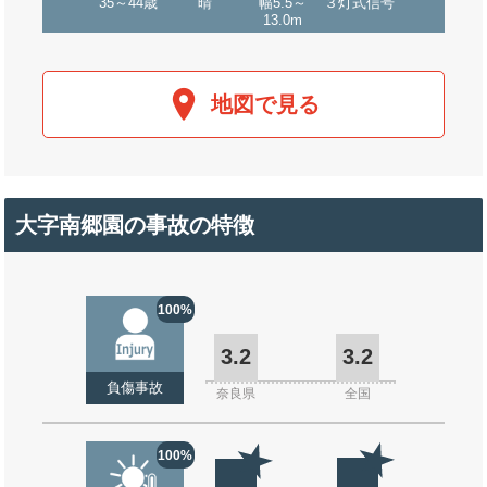
35～44歳
晴
幅5.5～
３灯式信号
13.0m
地図で見る
大字南郷園の事故の特徴
100%
3.2
3.2
負傷事故
奈良県
全国
100%