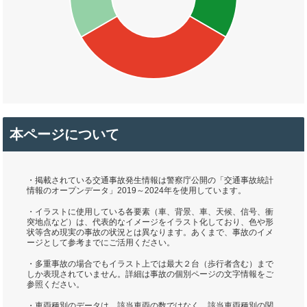
本ページについて
・掲載されている交通事故発生情報は警察庁公開の「交通事故統計
情報のオープンデータ」2019～2024年を使用しています。
・イラストに使用している各要素（車、背景、車、天候、信号、衝
突地点など）は、代表的なイメージをイラスト化しており、色や形
状等含め現実の事故の状況とは異なります。あくまで、事故のイメ
ージとして参考までにご活用ください。
・多重事故の場合でもイラスト上では最大２台（歩行者含む）まで
しか表現されていません。詳細は事故の個別ページの文字情報をご
参照ください。
・車両種別のデータは、該当車両の数ではなく、該当車両種別の関