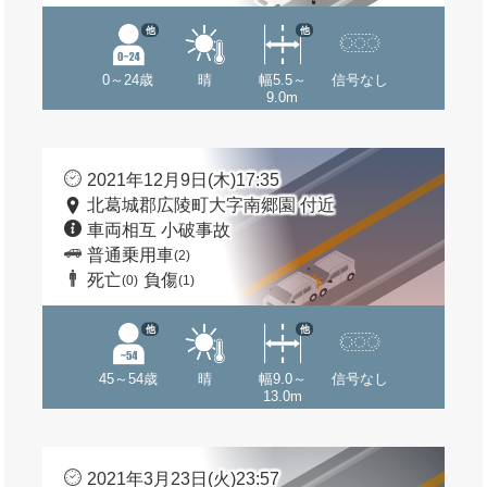
他
他
0～24歳
晴
幅5.5～
信号なし
9.0m
2021年12月9日(木)17:35
北葛城郡広陵町大字南郷園 付近
車両相互 小破事故
普通乗用車
(2)
死亡
負傷
(0)
(1)
他
他
45～54歳
晴
幅9.0～
信号なし
13.0m
2021年3月23日(火)23:57