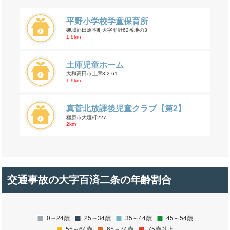
平野小学校学童保育所
磯城郡田原本町大字平野62番地の3
1.9km
土庫児童ホーム
大和高田市土庫3-2-61
1.9km
真菅北放課後児童クラブ【第2】
橿原市大垣町227
2km
交通事故の大字百済二条の年齢割合