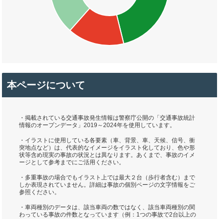
本ページについて
・掲載されている交通事故発生情報は警察庁公開の「交通事故統計
情報のオープンデータ」2019～2024年を使用しています。
・イラストに使用している各要素（車、背景、車、天候、信号、衝
突地点など）は、代表的なイメージをイラスト化しており、色や形
状等含め現実の事故の状況とは異なります。あくまで、事故のイメ
ージとして参考までにご活用ください。
・多重事故の場合でもイラスト上では最大２台（歩行者含む）まで
しか表現されていません。詳細は事故の個別ページの文字情報をご
参照ください。
・車両種別のデータは、該当車両の数ではなく、該当車両種別の関
わっている事故の件数となっています（例：1つの事故で2台以上の