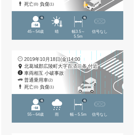
死亡
負傷
(0)
(1)
他
他
45～54歳
晴
幅3.5～
信号なし
5.5m
2019年10月18日(金)14:00
北葛城郡広陵町大字百済二条 付近
車両相互 小破事故
普通乗用車
(2)
死亡
負傷
(0)
(1)
他
他
55～64歳
雨
幅～5.5m
信号なし