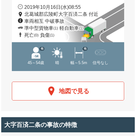
2019年10月16日(水)08:55
北葛城郡広陵町大字百済二条 付近
車両相互 中破事故
準中型貨物車
軽自動車
(1)
(1)
死亡
負傷
(0)
(1)
他
他
45～54歳
晴
幅～5.5m
信号なし
地図で見る
大字百済二条の事故の特徴