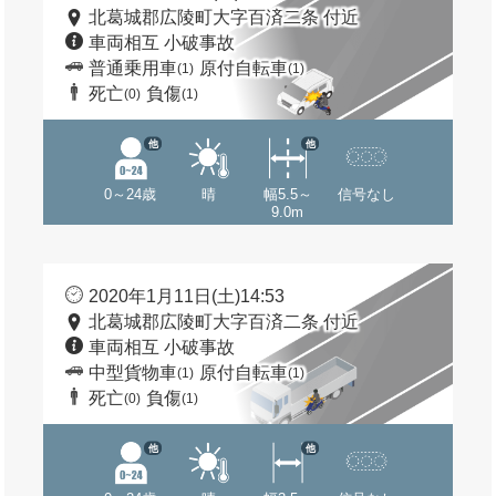
北葛城郡広陵町大字百済二条 付近
車両相互 小破事故
普通乗用車
原付自転車
(1)
(1)
死亡
負傷
(0)
(1)
他
他
0～24歳
晴
幅5.5～
信号なし
9.0m
2020年1月11日(土)14:53
北葛城郡広陵町大字百済二条 付近
車両相互 小破事故
中型貨物車
原付自転車
(1)
(1)
死亡
負傷
(0)
(1)
他
他