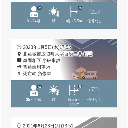
他
他
0～24歳
晴
幅～5.5m
信号なし
2023年1月5日(木)17:55
北葛城郡広陵町大字百済二条 付近
車両相互 小破事故
普通乗用車
(2)
死亡
負傷
(0)
(2)
他
他
35～44歳
晴
幅5.5～
信号なし
13.0m
2021年6月28日(月)13:51