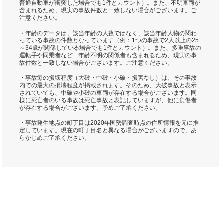
普通自動車が衝突した場合でも1件とカウント）。また、不明車両が
含まれるため、現実の事故件数と一致しない場合がございます。ご
注意ください。
・年齢のデータは、該当年齢の人数ではなく、該当年齢人物の関わ
っている事故の件数となっています（例：1つの事故で2人以上の25
～34歳が関係している場合でも1件とカウント）。また、多重事故の
運転手や同乗者など、年齢不明の関係者も含まれるため、現実の事
故件数と一致しない場合がございます。ご注意ください。
・事故毎の損壊程度（大破・中破・小破・損害なし）は、その事故
内での最大の損壊程度が掲載されます。そのため、大破事故と表示
されていても、中破や小破の車両が存在する場合がございます。同
様に死亡者のいる事故は死亡事故と表記していますが、他に負傷者
が存在する場合がございます。予めご了承ください。
・事故発生地点の町丁目は2020年国勢調査時点の住所情報を元に推
定しています。現在の町丁目名と異なる場合がございますので、あ
らかじめご了承ください。