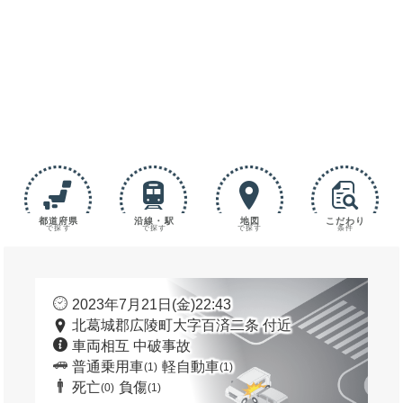
都道府県
沿線・駅
地図
こだわり
で探す
で探す
で探す
条件
2023年7月21日(金)22:43
北葛城郡広陵町大字百済二条 付近
車両相互 中破事故
普通乗用車
軽自動車
(1)
(1)
死亡
負傷
(0)
(1)