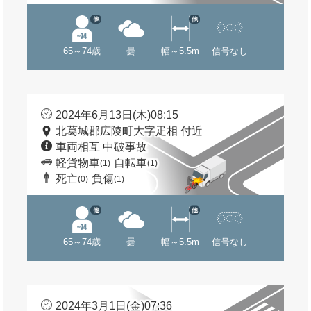
他
他
65～74歳
曇
幅～5.5m
信号なし
2024年6月13日(木)08:15
北葛城郡広陵町大字疋相 付近
車両相互 中破事故
軽貨物車
自転車
(1)
(1)
死亡
負傷
(0)
(1)
他
他
65～74歳
曇
幅～5.5m
信号なし
2024年3月1日(金)07:36