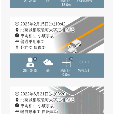
0～24歳
晴
幅5.5～
３灯式信号
13.0m
2023年2月15日(水)10:42
北葛城郡広陵町大字疋相 付近
車両相互 小破事故
普通乗用車
(2)
死亡
負傷
(0)
(1)
他
他
25～34歳
曇
幅5.5～
信号なし
9.0m
2022年6月21日(火)08:20
北葛城郡広陵町大字疋相 付近
車両相互 小破事故
軽自動車
自転車
(1)
(1)