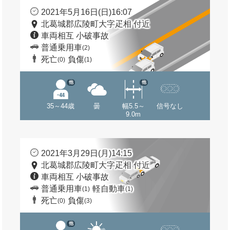
2021年5月16日(日)16:07
北葛城郡広陵町大字疋相 付近
車両相互 小破事故
普通乗用車
(2)
死亡
負傷
(0)
(1)
他
他
35～44歳
曇
幅5.5～
信号なし
9.0m
2021年3月29日(月)14:15
北葛城郡広陵町大字疋相 付近
車両相互 小破事故
普通乗用車
軽自動車
(1)
(1)
死亡
負傷
(0)
(3)
他