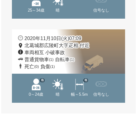
25～34歳
晴
信号なし
2020年11月10日(火)07:09
北葛城郡広陵町大字疋相 付近
車両相互 小破事故
普通貨物車
自転車
(1)
(1)
死亡
負傷
(0)
(1)
他
他
0～24歳
晴
幅～5.5m
信号なし