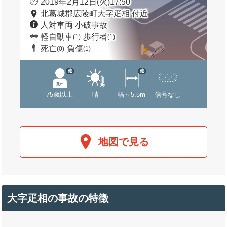
2019年2月12日(火)17:50
北葛城郡広陵町大字疋相 付近
人対車両 小破事故
軽自動車
歩行者
(1)
(1)
死亡
負傷
(0)
(1)
他
他
75歳以上
晴
幅～5.5m
信号なし
地図で見る
大字疋相の事故の特徴