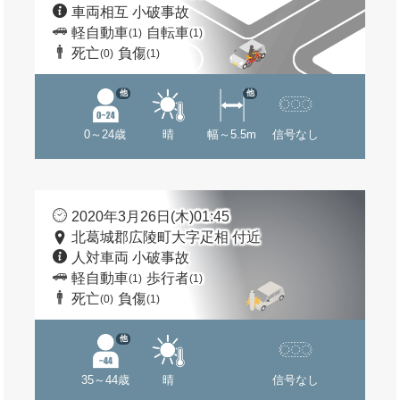
車両相互 小破事故
軽自動車
自転車
(1)
(1)
死亡
負傷
(0)
(1)
他
他
0～24歳
晴
幅～5.5m
信号なし
2020年3月26日(木)01:45
北葛城郡広陵町大字疋相 付近
人対車両 小破事故
軽自動車
歩行者
(1)
(1)
死亡
負傷
(0)
(1)
他
35～44歳
晴
信号なし