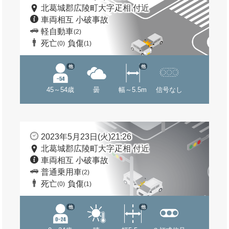
北葛城郡広陵町大字疋相 付近
車両相互 小破事故
軽自動車
(2)
死亡
負傷
(0)
(1)
他
他
45～54歳
曇
幅～5.5m
信号なし
2023年5月23日(火)21:26
北葛城郡広陵町大字疋相 付近
車両相互 小破事故
普通乗用車
(2)
死亡
負傷
(0)
(1)
他
他