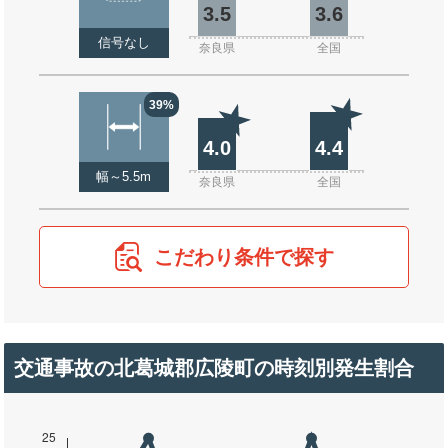
3.5
3.6
信号なし
奈良県
全国
39%
4.0
4.4
幅～5.5m
奈良県
全国
こだわり条件で探す
交通事故の北葛城郡広陵町の時刻別発生割合