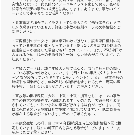
突地点など）は、代表的なイメージをイラスト化しており、色や形
状等含め現実の事故の状況とは異なります。あくまで、事故のイメ
ージとして参考までにご活用ください。
・多重事故の場合でもイラスト上では最大２台（歩行者含む）まで
しか表現されていません。詳細は事故の個別ページの文字情報をご
参照ください。
・車両種別のデータは、該当車両の数ではなく、該当車両種別の関
わっている事故の件数となっています（例：1つの事故で2台以上の
普通自動車が衝突した場合でも1件とカウント）。また、不明車両が
含まれるため、現実の事故件数と一致しない場合がございます。ご
注意ください。
・年齢のデータは、該当年齢の人数ではなく、該当年齢人物の関わ
っている事故の件数となっています（例：1つの事故で2人以上の25
～34歳が関係している場合でも1件とカウント）。また、多重事故の
運転手や同乗者など、年齢不明の関係者も含まれるため、現実の事
故件数と一致しない場合がございます。ご注意ください。
・事故毎の損壊程度（大破・中破・小破・損害なし）は、その事故
内での最大の損壊程度が掲載されます。そのため、大破事故と表示
されていても、中破や小破の車両が存在する場合がございます。同
様に死亡者のいる事故は死亡事故と表記していますが、他に負傷者
が存在する場合がございます。予めご了承ください。
・事故発生地点の町丁目は2020年国勢調査時点の住所情報を元に推
定しています。現在の町丁目名と異なる場合がございますので、あ
らかじめご了承ください。