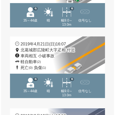
他
他
35～44歳
晴
幅9.0～
信号なし
13.0m
2019年4月21日(日)16:07
北葛城郡広陵町大字疋相 付近
車両相互 小破事故
軽自動車
(2)
死亡
負傷
(0)
(1)
他
他
35～44歳
晴
幅9.0～
信号なし
13.0m