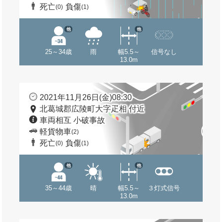
死亡
負傷
(0)
(1)
他
他
25～34歳
雨
幅5.5～
信号なし
13.0m
2021年11月26日(金)08:30
北葛城郡広陵町大字疋相 付近
車両相互 小破事故
軽貨物車
(2)
死亡
負傷
(0)
(1)
他
他
35～44歳
晴
幅5.5～
３灯式信号
13.0m