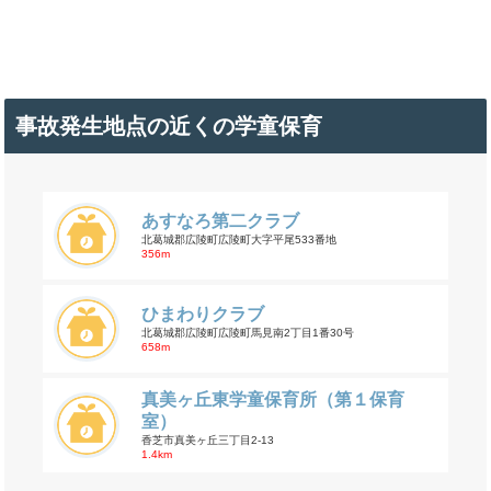
事故発生地点の近くの学童保育
あすなろ第二クラブ
北葛城郡広陵町広陵町大字平尾533番地
356m
ひまわりクラブ
北葛城郡広陵町広陵町馬見南2丁目1番30号
658m
真美ヶ丘東学童保育所（第１保育
室）
香芝市真美ヶ丘三丁目2-13
1.4km