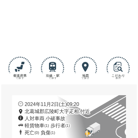
都道府県
沿線・駅
地図
こだわり
で探す
で探す
で探す
条件
2024年11月2日(土)09:20
北葛城郡広陵町大字疋相 付近
人対車両 小破事故
軽貨物車
歩行者
(1)
(1)
死亡
負傷
(0)
(1)