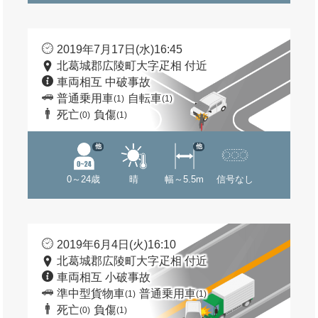
2019年7月17日(水)16:45
北葛城郡広陵町大字疋相 付近
車両相互 中破事故
普通乗用車
自転車
(1)
(1)
死亡
負傷
(0)
(1)
他
他
0～24歳
晴
幅～5.5m
信号なし
2019年6月4日(火)16:10
北葛城郡広陵町大字疋相 付近
車両相互 小破事故
準中型貨物車
普通乗用車
(1)
(1)
死亡
負傷
(0)
(1)