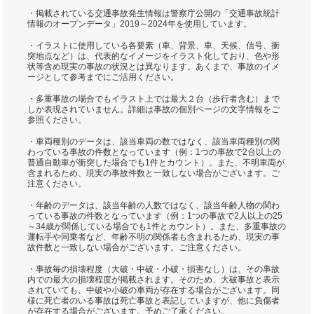
・掲載されている交通事故発生情報は警察庁公開の「交通事故統計
情報のオープンデータ」2019～2024年を使用しています。
・イラストに使用している各要素（車、背景、車、天候、信号、衝
突地点など）は、代表的なイメージをイラスト化しており、色や形
状等含め現実の事故の状況とは異なります。あくまで、事故のイメ
ージとして参考までにご活用ください。
・多重事故の場合でもイラスト上では最大２台（歩行者含む）まで
しか表現されていません。詳細は事故の個別ページの文字情報をご
参照ください。
・車両種別のデータは、該当車両の数ではなく、該当車両種別の関
わっている事故の件数となっています（例：1つの事故で2台以上の
普通自動車が衝突した場合でも1件とカウント）。また、不明車両が
含まれるため、現実の事故件数と一致しない場合がございます。ご
注意ください。
・年齢のデータは、該当年齢の人数ではなく、該当年齢人物の関わ
っている事故の件数となっています（例：1つの事故で2人以上の25
～34歳が関係している場合でも1件とカウント）。また、多重事故の
運転手や同乗者など、年齢不明の関係者も含まれるため、現実の事
故件数と一致しない場合がございます。ご注意ください。
・事故毎の損壊程度（大破・中破・小破・損害なし）は、その事故
内での最大の損壊程度が掲載されます。そのため、大破事故と表示
されていても、中破や小破の車両が存在する場合がございます。同
様に死亡者のいる事故は死亡事故と表記していますが、他に負傷者
が存在する場合がございます。予めご了承ください。