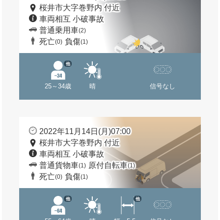
桜井市大字巻野内 付近
車両相互 小破事故
普通乗用車
(2)
死亡
負傷
(0)
(1)
他
25～34歳
晴
信号なし
2022年11月14日(月)07:00
桜井市大字巻野内 付近
車両相互 小破事故
普通貨物車
原付自転車
(1)
(1)
死亡
負傷
(0)
(1)
他
他