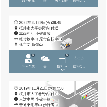
55～64歳
晴
幅～5.5m
信号なし
2022年3月29日(火)09:49
桜井市大字巻野内 付近
車両相互 小破事故
軽貨物車
原付自転車
(1)
(1)
死亡
負傷
(0)
(1)
他
他
65～74歳
曇
幅3.5～
信号なし
5.5m
2019年11月21日(木)07:50
桜井市大字巻野内 付近
人対車両 小破事故
普通乗用車
歩行者
(1)
(1)