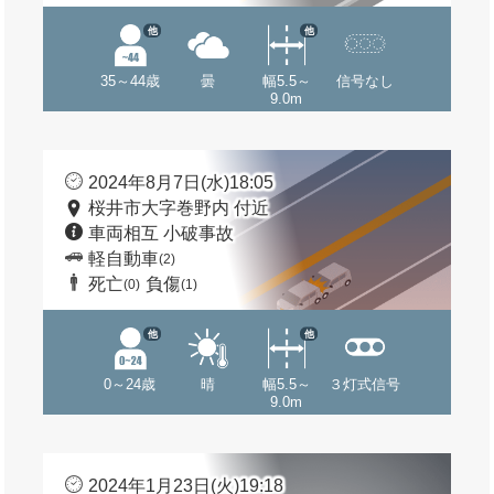
他
他
35～44歳
曇
幅5.5～
信号なし
9.0m
2024年8月7日(水)18:05
桜井市大字巻野内 付近
車両相互 小破事故
軽自動車
(2)
死亡
負傷
(0)
(1)
他
他
0～24歳
晴
幅5.5～
３灯式信号
9.0m
2024年1月23日(火)19:18