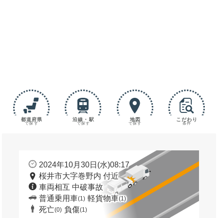
都道府県
沿線・駅
地図
こだわり
で探す
で探す
で探す
条件
2024年10月30日(水)08:17
桜井市大字巻野内 付近
車両相互 中破事故
普通乗用車
軽貨物車
(1)
(1)
死亡
負傷
(0)
(1)