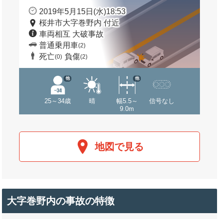
2019年5月15日(水)18:53
桜井市大字巻野内 付近
車両相互 大破事故
普通乗用車
(2)
死亡
負傷
(0)
(2)
他
他
25～34歳
晴
幅5.5～
信号なし
9.0m
地図で見る
大字巻野内の事故の特徴