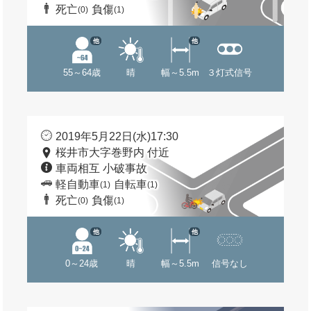
死亡
負傷
(0)
(1)
他
他
55～64歳
晴
幅～5.5m
３灯式信号
2019年5月22日(水)17:30
桜井市大字巻野内 付近
車両相互 小破事故
軽自動車
自転車
(1)
(1)
死亡
負傷
(0)
(1)
他
他
0～24歳
晴
幅～5.5m
信号なし