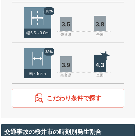
38%
3.5
3.8
幅5.5～9.0m
奈良県
全国
38%
3.9
4.3
幅～5.5m
奈良県
全国
こだわり条件で探す
交通事故の桜井市の時刻別発生割合