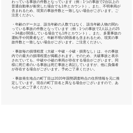
わっている事故の件数となっています（例：1つの事故で2台以上の
普通自動車が衝突した場合でも1件とカウント）。また、不明車両が
含まれるため、現実の事故件数と一致しない場合がございます。ご
注意ください。
・年齢のデータは、該当年齢の人数ではなく、該当年齢人物の関わ
っている事故の件数となっています（例：1つの事故で2人以上の25
～34歳が関係している場合でも1件とカウント）。また、多重事故の
運転手や同乗者など、年齢不明の関係者も含まれるため、現実の事
故件数と一致しない場合がございます。ご注意ください。
・事故毎の損壊程度（大破・中破・小破・損害なし）は、その事故
内での最大の損壊程度が掲載されます。そのため、大破事故と表示
されていても、中破や小破の車両が存在する場合がございます。同
様に死亡者のいる事故は死亡事故と表記していますが、他に負傷者
が存在する場合がございます。予めご了承ください。
・事故発生地点の町丁目は2020年国勢調査時点の住所情報を元に推
定しています。現在の町丁目名と異なる場合がございますので、あ
らかじめご了承ください。