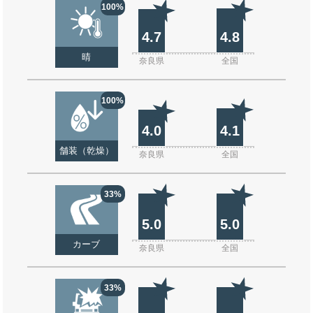
100%
4.7
4.8
晴
奈良県
全国
100%
4.0
4.1
舗装（乾燥）
奈良県
全国
33%
5.0
5.0
カーブ
奈良県
全国
33%