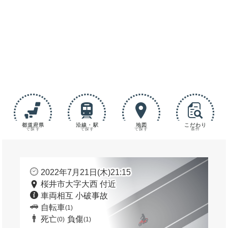
都道府県
沿線・駅
地図
こだわり
で探す
で探す
で探す
条件
2022年7月21日(木)21:15
桜井市大字大西 付近
車両相互 小破事故
自転車
(1)
死亡
負傷
(0)
(1)