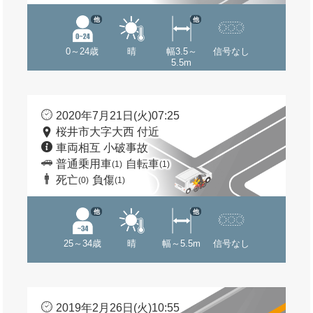
他
他
0～24歳
晴
幅3.5～
信号なし
5.5m
2020年7月21日(火)07:25
桜井市大字大西 付近
車両相互 小破事故
普通乗用車
自転車
(1)
(1)
死亡
負傷
(0)
(1)
他
他
25～34歳
晴
幅～5.5m
信号なし
2019年2月26日(火)10:55