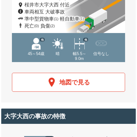
桜井市大字大西 付近
車両相互 大破事故
準中型貨物車
軽自動車
(1)
(1)
死亡
負傷
(0)
(2)
他
他
45～54歳
晴
幅5.5～
信号なし
9.0m
地図で見る
大字大西の事故の特徴