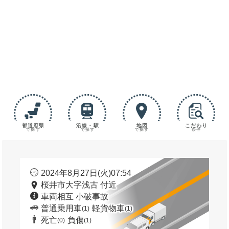
都道府県
沿線・駅
地図
こだわり
で探す
で探す
で探す
条件
2024年8月27日(火)07:54
桜井市大字浅古 付近
車両相互 小破事故
普通乗用車
軽貨物車
(1)
(1)
死亡
負傷
(0)
(1)