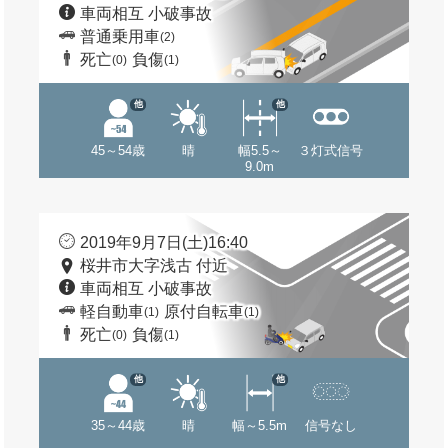
車両相互 小破事故
普通乗用車
(2)
死亡
負傷
(0)
(1)
他
他
45～54歳
晴
幅5.5～
３灯式信号
9.0m
2019年9月7日(土)16:40
桜井市大字浅古 付近
車両相互 小破事故
軽自動車
原付自転車
(1)
(1)
死亡
負傷
(0)
(1)
他
他
35～44歳
晴
幅～5.5m
信号なし