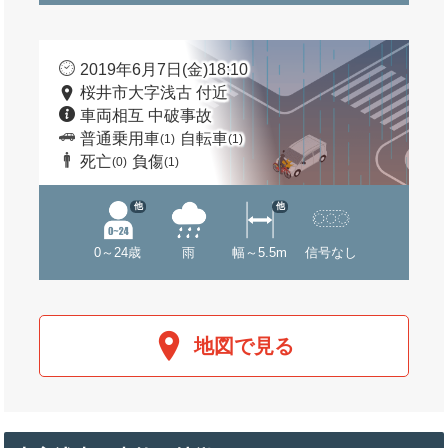
2019年6月7日(金)18:10
桜井市大字浅古 付近
車両相互 中破事故
普通乗用車
自転車
(1)
(1)
死亡
負傷
(0)
(1)
他
他
0～24歳
雨
幅～5.5m
信号なし
地図で見る