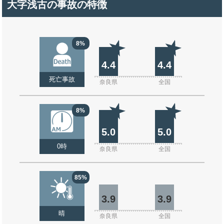
大字浅古の事故の特徴
8%
4.4
4.4
死亡事故
奈良県
全国
8%
5.0
5.0
0時
奈良県
全国
85%
3.9
3.9
晴
奈良県
全国