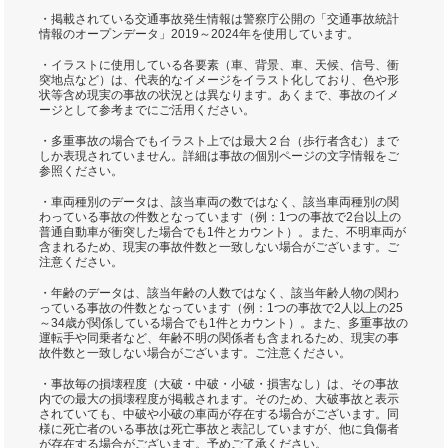
・掲載されている交通事故発生情報は警察庁公開の「交通事故統計
情報のオープンデータ」2019～2024年を使用しています。
・イラストに使用している各要素（車、背景、車、天候、信号、衝
突地点など）は、代表的なイメージをイラスト化しており、色や形
状等含め現実の事故の状況とは異なります。あくまで、事故のイメ
ージとして参考までにご活用ください。
・多重事故の場合でもイラスト上では最大２台（歩行者含む）まで
しか表現されていません。詳細は事故の個別ページの文字情報をご
参照ください。
・車両種別のデータは、該当車両の数ではなく、該当車両種別の関
わっている事故の件数となっています（例：1つの事故で2台以上の
普通自動車が衝突した場合でも1件とカウント）。また、不明車両が
含まれるため、現実の事故件数と一致しない場合がございます。ご
注意ください。
・年齢のデータは、該当年齢の人数ではなく、該当年齢人物の関わ
っている事故の件数となっています（例：1つの事故で2人以上の25
～34歳が関係している場合でも1件とカウント）。また、多重事故の
運転手や同乗者など、年齢不明の関係者も含まれるため、現実の事
故件数と一致しない場合がございます。ご注意ください。
・事故毎の損壊程度（大破・中破・小破・損害なし）は、その事故
内での最大の損壊程度が掲載されます。そのため、大破事故と表示
されていても、中破や小破の車両が存在する場合がございます。同
様に死亡者のいる事故は死亡事故と表記していますが、他に負傷者
が存在する場合がございます。予めご了承ください。