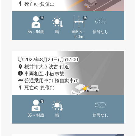
死亡
負傷
(0)
(1)
他
他
55～64歳
晴
幅5.5～
信号なし
9.0m
2022年8月29日(月)17:00
桜井市大字浅古 付近
車両相互 小破事故
普通乗用車
軽自動車
(1)
(1)
死亡
負傷
(0)
(1)
他
35～44歳
晴
信号なし