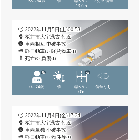
55～64歳
晴
幅5.5～
３灯式信号
13.0m
2022年11月5日(土)00:53
桜井市大字浅古 付近
車両相互 中破事故
軽自動車
軽貨物車
(1)
(1)
死亡
負傷
(0)
(1)
他
他
0～24歳
晴
幅5.5～
信号なし
9.0m
2022年11月4日(金)17:34
桜井市大字浅古 付近
車両単独 小破事故
軽自動車
物件等
(2)
(1)