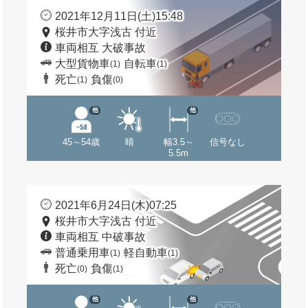
2021年12月11日(土)15:48
桜井市大字浅古 付近
車両相互 大破事故
大型貨物車
自転車
(1)
(1)
死亡
負傷
(1)
(0)
他
他
45～54歳
晴
幅3.5～
信号なし
5.5m
2021年6月24日(木)07:25
桜井市大字浅古 付近
車両相互 中破事故
普通乗用車
軽自動車
(1)
(1)
死亡
負傷
(0)
(1)
他
他