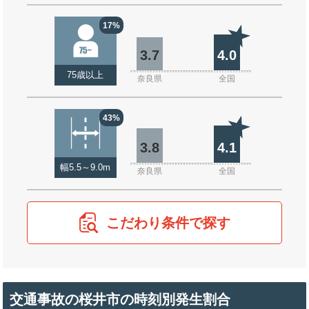
17%
3.7
4.0
75歳以上
奈良県
全国
43%
3.8
4.1
幅5.5～9.0m
奈良県
全国
こだわり条件で探す
交通事故の桜井市の時刻別発生割合