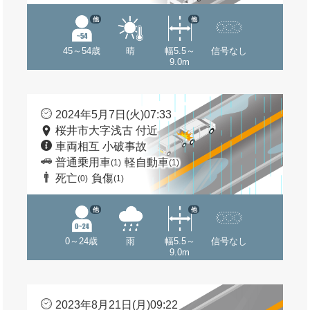
他
他
45～54歳
晴
幅5.5～
信号なし
9.0m
2024年5月7日(火)07:33
桜井市大字浅古 付近
車両相互 小破事故
普通乗用車
軽自動車
(1)
(1)
死亡
負傷
(0)
(1)
他
他
0～24歳
雨
幅5.5～
信号なし
9.0m
2023年8月21日(月)09:22