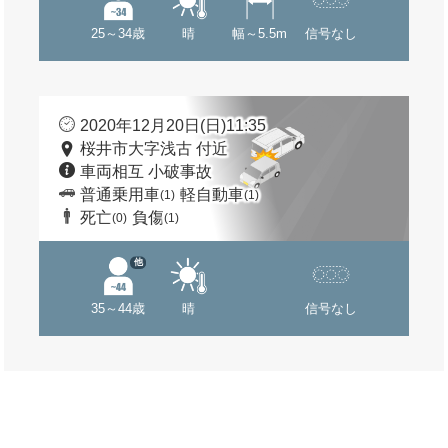
25～34歳
晴
幅～5.5m
信号なし
2020年12月20日(日)11:35
桜井市大字浅古 付近
車両相互 小破事故
普通乗用車
軽自動車
(1)
(1)
死亡
負傷
(0)
(1)
他
35～44歳
晴
信号なし