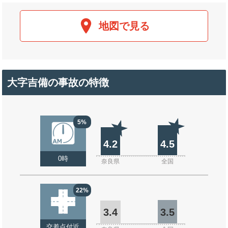
地図で見る
大字吉備の事故の特徴
5%
4.2
4.5
0時
奈良県
全国
22%
3.4
3.5
交差点付近