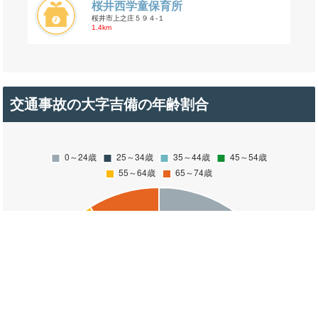
桜井西学童保育所
桜井市上之庄５９４-１
1.4km
交通事故の大字吉備の年齢割合