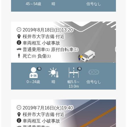
45～54歳
晴
信号なし
2019年8月18日(日)13:20
桜井市大字吉備 付近
車両相互 小破事故
普通乗用車
原付自転車
(1)
(1)
死亡
負傷
(0)
(1)
他
他
0～24歳
晴
幅5.5～
信号なし
13.0m
2019年7月16日(火)19:40
桜井市大字吉備 付近
車両相互 小破事故