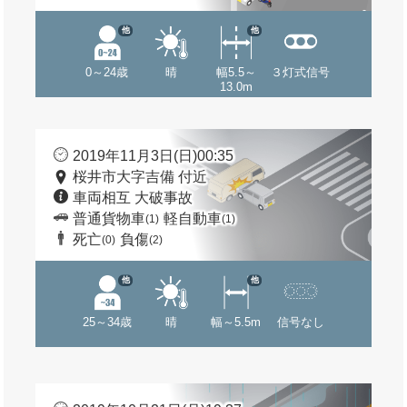
他
他
0～24歳
晴
幅5.5～
３灯式信号
13.0m
2019年11月3日(日)00:35
桜井市大字吉備 付近
車両相互 大破事故
普通貨物車
軽自動車
(1)
(1)
死亡
負傷
(0)
(2)
他
他
25～34歳
晴
幅～5.5m
信号なし