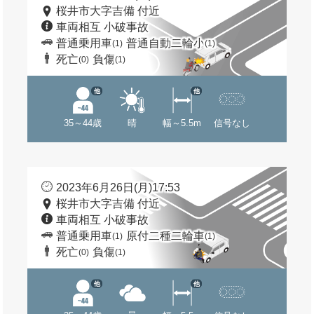
桜井市大字吉備 付近
車両相互 小破事故
普通乗用車
普通自動二輪小
(1)
(1)
死亡
負傷
(0)
(1)
他
他
35～44歳
晴
幅～5.5m
信号なし
2023年6月26日(月)17:53
桜井市大字吉備 付近
車両相互 小破事故
普通乗用車
原付二種二輪車
(1)
(1)
死亡
負傷
(0)
(1)
他
他