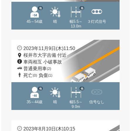
他
他
45～54歳
晴
幅5.5～
３灯式信号
13.0m
2023年11月9日(木)11:50
桜井市大字吉備 付近
車両相互 小破事故
普通乗用車
(2)
死亡
負傷
(0)
(1)
他
他
35～44歳
晴
幅5.5～
信号なし
9.0m
2023年8月10日(木)10:15