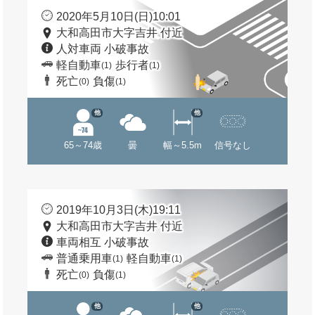
2020年5月10日(日)10:01
大和高田市大字吉井 付近
人対車両 小破事故
軽自動車
歩行者
(1)
(1)
死亡
負傷
(0)
(1)
他
他
65～74歳
曇
幅～5.5m
信号なし
2019年10月3日(木)19:11
大和高田市大字吉井 付近
車両相互 小破事故
普通乗用車
軽自動車
(1)
(1)
死亡
負傷
(0)
(1)
他
他