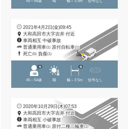
45～54歳
晴
幅～3.5m
信号なし
2021年4月2日(金)09:45
大和高田市大字吉井 付近
車両相互 中破事故
普通乗用車
原付自転車
(1)
(1)
死亡
負傷
(0)
(1)
他
他
45～54歳
晴
幅～3.5m
信号なし
2020年10月29日(木)07:53
大和高田市大字吉井 付近
車両相互 小破事故
普通乗用車
原付二種二輪車
(1)
(1)