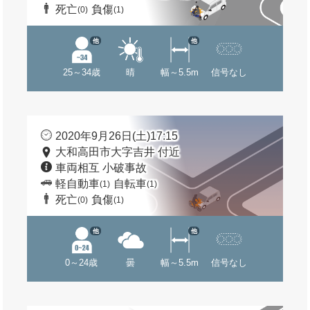
死亡
負傷
(0)
(1)
他
他
25～34歳
晴
幅～5.5m
信号なし
2020年9月26日(土)17:15
大和高田市大字吉井 付近
車両相互 小破事故
軽自動車
自転車
(1)
(1)
死亡
負傷
(0)
(1)
他
他
0～24歳
曇
幅～5.5m
信号なし