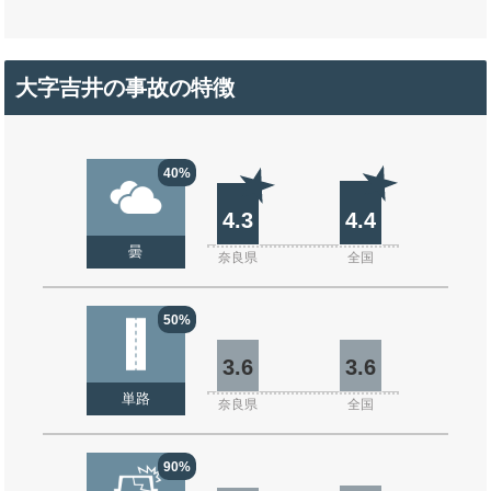
大字吉井の事故の特徴
40%
4.3
4.4
曇
奈良県
全国
50%
3.6
3.6
単路
奈良県
全国
90%