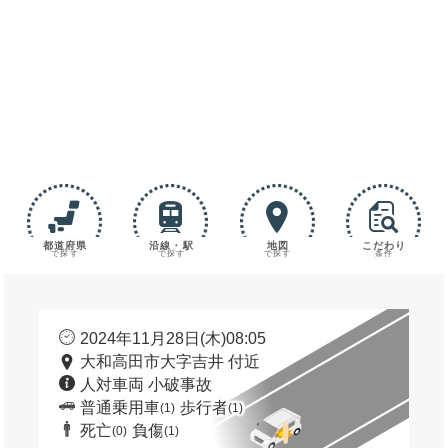
都道府県
沿線・駅
地図
こだわり
で探す
で探す
で探す
条件
2024年11月28日(木)08:05
大和高田市大字吉井 付近
人対車両 小破事故
普通乗用車
歩行者
(1)
(1)
死亡
負傷
(0)
(1)