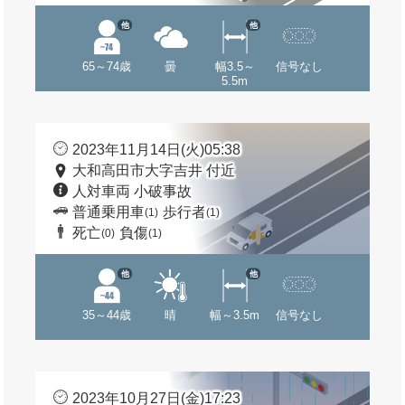
他
他
65～74歳
曇
幅3.5～
信号なし
5.5m
2023年11月14日(火)05:38
大和高田市大字吉井 付近
人対車両 小破事故
普通乗用車
歩行者
(1)
(1)
死亡
負傷
(0)
(1)
他
他
35～44歳
晴
幅～3.5m
信号なし
2023年10月27日(金)17:23