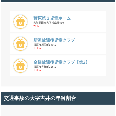
菅原第２児童ホーム
大和高田市大字根成柿436
291m
新沢放課後児童クラブ
橿原市川西町140-1
1.3km
金橋放課後児童クラブ【第2】
橿原市雲梯町216-1
1.9km
交通事故の大字吉井の年齢割合