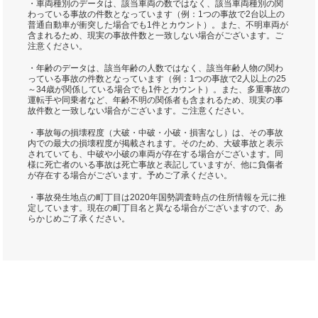
・車両種別のデータは、該当車両の数ではなく、該当車両種別の関
わっている事故の件数となっています（例：1つの事故で2台以上の
普通自動車が衝突した場合でも1件とカウント）。また、不明車両が
含まれるため、現実の事故件数と一致しない場合がございます。ご
注意ください。
・年齢のデータは、該当年齢の人数ではなく、該当年齢人物の関わ
っている事故の件数となっています（例：1つの事故で2人以上の25
～34歳が関係している場合でも1件とカウント）。また、多重事故の
運転手や同乗者など、年齢不明の関係者も含まれるため、現実の事
故件数と一致しない場合がございます。ご注意ください。
・事故毎の損壊程度（大破・中破・小破・損害なし）は、その事故
内での最大の損壊程度が掲載されます。そのため、大破事故と表示
されていても、中破や小破の車両が存在する場合がございます。同
様に死亡者のいる事故は死亡事故と表記していますが、他に負傷者
が存在する場合がございます。予めご了承ください。
・事故発生地点の町丁目は2020年国勢調査時点の住所情報を元に推
定しています。現在の町丁目名と異なる場合がございますので、あ
らかじめご了承ください。