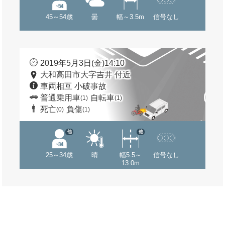
45～54歳
曇
幅～3.5m
信号なし
2019年5月3日(金)14:10
大和高田市大字吉井 付近
車両相互 小破事故
普通乗用車
自転車
(1)
(1)
死亡
負傷
(0)
(1)
他
他
25～34歳
晴
幅5.5～
信号なし
13.0m