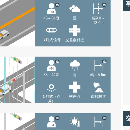
他
他
45～54歳
曇
幅9.0～
13.0m
３灯式信号
交差点付近
他
他
35～44歳
雨
幅～5.5m
１灯式（点
交差点
市町村道
滅）
他
他