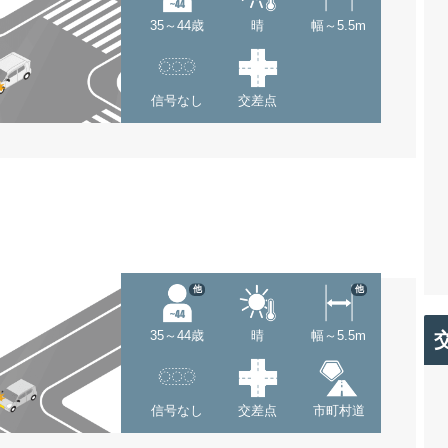
35～44歳
晴
幅～5.5m
信号なし
交差点
他
他
35～44歳
晴
幅～5.5m
信号なし
交差点
市町村道