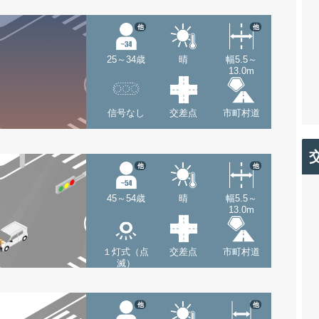
他
他
25～34歳
晴
幅5.5～
13.0m
信号なし
交差点
市町村道
他
他
45～54歳
晴
幅5.5～
13.0m
１灯式（点
交差点
市町村道
滅）
他
他