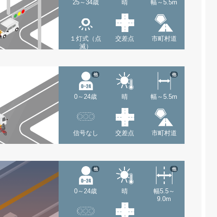
25～34歳
晴
幅～5.5m
１灯式（点
交差点
市町村道
滅）
他
他
0～24歳
晴
幅～5.5m
信号なし
交差点
市町村道
他
他
0～24歳
晴
幅5.5～
9.0m