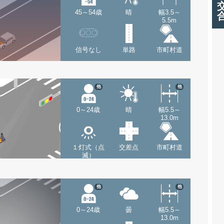
45～54歳
晴
幅3.5～
5.5m
信号なし
単路
市町村道
他
他
0～24歳
晴
幅5.5～
13.0m
１灯式（点
交差点
市町村道
滅）
他
他
0～24歳
曇
幅5.5～
13.0m