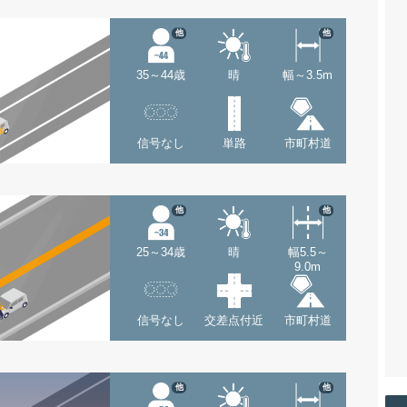
他
他
35～44歳
晴
幅～3.5m
信号なし
単路
市町村道
他
他
25～34歳
晴
幅5.5～
9.0m
信号なし
交差点付近
市町村道
他
他