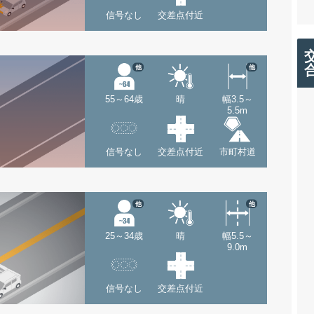
信号なし
交差点付近
他
他
55～64歳
晴
幅3.5～
5.5m
信号なし
交差点付近
市町村道
他
他
25～34歳
晴
幅5.5～
9.0m
信号なし
交差点付近