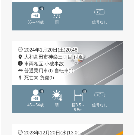
他
35～44歳
雨
信号なし
2024年1月20日(土)20:48
大和高田市神楽三丁目 付近
車両相互 小破事故
普通乗用車
自転車
(1)
(1)
死亡
負傷
(0)
(1)
他
他
45～54歳
晴
幅3.5～
信号なし
5.5m
2023年12月20日(水)13:01