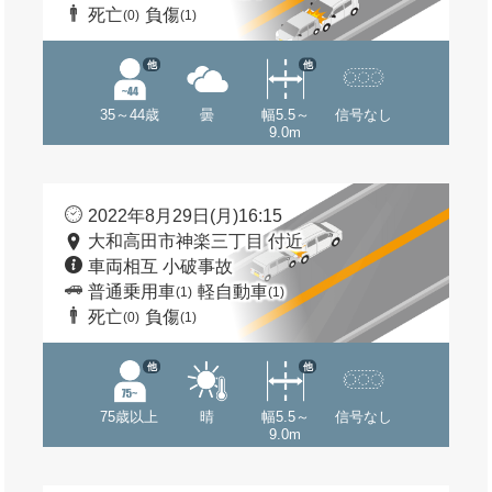
死亡
負傷
(0)
(1)
他
他
35～44歳
曇
幅5.5～
信号なし
9.0m
2022年8月29日(月)16:15
大和高田市神楽三丁目 付近
車両相互 小破事故
普通乗用車
軽自動車
(1)
(1)
死亡
負傷
(0)
(1)
他
他
75歳以上
晴
幅5.5～
信号なし
9.0m