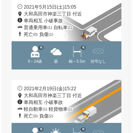
2021年5月15日(土)15:05
大和高田市神楽三丁目 付近
車両相互 小破事故
普通乗用車
自転車
(1)
(1)
死亡
負傷
(0)
(1)
他
他
0～24歳
曇
幅～5.5m
信号なし
2021年2月19日(金)15:22
大和高田市神楽三丁目 付近
車両相互 小破事故
軽自動車
軽貨物車
(1)
(1)
死亡
負傷
(0)
(2)
他
他