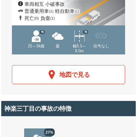
車両相互 小破事故
普通乗用車
軽自動車
(1)
(1)
死亡
負傷
(0)
(1)
他
他
25～34歳
曇
幅5.5～
信号なし
9.0m
地図で見る
神楽三丁目の事故の特徴
27%