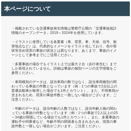
本ページについて
・掲載されている交通事故発生情報は警察庁公開の「交通事故統計
情報のオープンデータ」2019～2024年を使用しています。
・イラストに使用している各要素（車、背景、車、天候、信号、衝
突地点など）は、代表的なイメージをイラスト化しており、色や形
状等含め現実の事故の状況とは異なります。あくまで、事故のイメ
ージとして参考までにご活用ください。
・多重事故の場合でもイラスト上では最大２台（歩行者含む）まで
しか表現されていません。詳細は事故の個別ページの文字情報をご
参照ください。
・車両種別のデータは、該当車両の数ではなく、該当車両種別の関
わっている事故の件数となっています（例：1つの事故で2台以上の
普通自動車が衝突した場合でも1件とカウント）。また、不明車両が
含まれるため、現実の事故件数と一致しない場合がございます。ご
注意ください。
・年齢のデータは、該当年齢の人数ではなく、該当年齢人物の関わ
っている事故の件数となっています（例：1つの事故で2人以上の25
～34歳が関係している場合でも1件とカウント）。また、多重事故の
運転手や同乗者など、年齢不明の関係者も含まれるため、現実の事
故件数と一致しない場合がございます。ご注意ください。