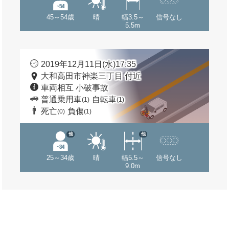
45～54歳
晴
幅3.5～
信号なし
5.5m
2019年12月11日(水)17:35
大和高田市神楽三丁目 付近
車両相互 小破事故
普通乗用車
自転車
(1)
(1)
死亡
負傷
(0)
(1)
他
他
25～34歳
晴
幅5.5～
信号なし
9.0m