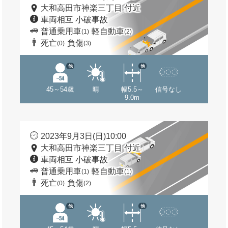
大和高田市神楽三丁目 付近
車両相互 小破事故
普通乗用車
軽自動車
(1)
(2)
死亡
負傷
(0)
(3)
他
他
45～54歳
晴
幅5.5～
信号なし
9.0m
2023年9月3日(日)10:00
大和高田市神楽三丁目 付近
車両相互 小破事故
普通乗用車
軽自動車
(1)
(1)
死亡
負傷
(0)
(2)
他
他