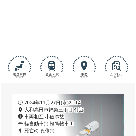
都道府県
沿線・駅
地図
こだわり
で探す
で探す
で探す
条件
2024年11月27日(水)21:14
大和高田市神楽三丁目 付近
車両相互 小破事故
軽自動車
軽貨物車
(1)
(1)
死亡
負傷
(0)
(1)