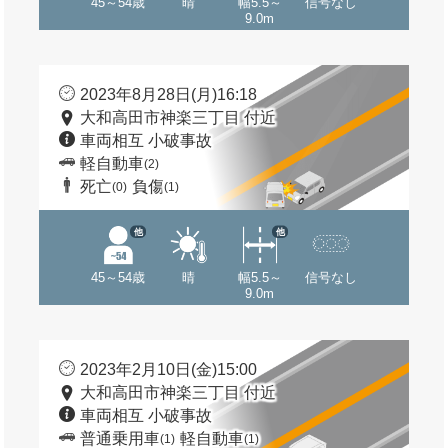
45～54歳
晴
幅5.5～
信号なし
9.0m
2023年8月28日(月)16:18
大和高田市神楽三丁目 付近
車両相互 小破事故
軽自動車
(2)
死亡
負傷
(0)
(1)
他
他
45～54歳
晴
幅5.5～
信号なし
9.0m
2023年2月10日(金)15:00
大和高田市神楽三丁目 付近
車両相互 小破事故
普通乗用車
軽自動車
(1)
(1)