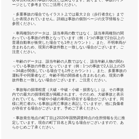
状等含め現実の事故の状況とは異なります。あくまで、事故のイメ
ージとして参考までにご活用ください。
・多重事故の場合でもイラスト上では最大２台（歩行者含む）まで
しか表現されていません。詳細は事故の個別ページの文字情報をご
参照ください。
・車両種別のデータは、該当車両の数ではなく、該当車両種別の関
わっている事故の件数となっています（例：1つの事故で2台以上の
普通自動車が衝突した場合でも1件とカウント）。また、不明車両が
含まれるため、現実の事故件数と一致しない場合がございます。ご
注意ください。
・年齢のデータは、該当年齢の人数ではなく、該当年齢人物の関わ
っている事故の件数となっています（例：1つの事故で2人以上の25
～34歳が関係している場合でも1件とカウント）。また、多重事故の
運転手や同乗者など、年齢不明の関係者も含まれるため、現実の事
故件数と一致しない場合がございます。ご注意ください。
・事故毎の損壊程度（大破・中破・小破・損害なし）は、その事故
内での最大の損壊程度が掲載されます。そのため、大破事故と表示
されていても、中破や小破の車両が存在する場合がございます。同
様に死亡者のいる事故は死亡事故と表記していますが、他に負傷者
が存在する場合がございます。予めご了承ください。
・事故発生地点の町丁目は2020年国勢調査時点の住所情報を元に推
定しています。現在の町丁目名と異なる場合がございますので、あ
らかじめご了承ください。