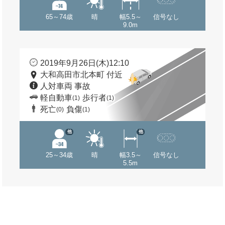
65～74歳
晴
幅5.5～
信号なし
9.0m
2019年9月26日(木)12:10
大和高田市北本町 付近
人対車両 事故
軽自動車
歩行者
(1)
(1)
死亡
負傷
(0)
(1)
他
他
25～34歳
晴
幅3.5～
信号なし
5.5m