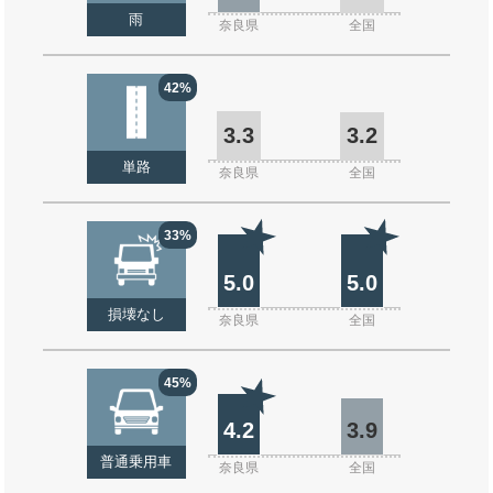
雨
奈良県
全国
42%
3.3
3.2
単路
奈良県
全国
33%
5.0
5.0
損壊なし
奈良県
全国
45%
4.2
3.9
普通乗用車
奈良県
全国