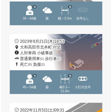
他
他
35～44歳
曇
幅～5.5m
信号なし
2023年9月21日(木)18:53
大和高田市北本町 付近
人対車両 小破事故
普通乗用車
歩行者
(1)
(1)
死亡
負傷
(0)
(1)
他
他
45～54歳
曇
幅5.5～
３灯式信号
13.0m
2022年11月5日(土)09:31