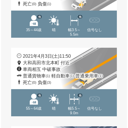
死亡
負傷
(0)
(1)
他
他
35～44歳
晴
幅3.5～
信号なし
5.5m
2021年4月3日(土)11:50
大和高田市北本町 付近
車両相互 中破事故
普通貨物車
軽自動車
普通乗用車
(1)
(1)
(1)
死亡
負傷
(0)
(3)
他
他
55～64歳
晴
幅5.5～
信号なし
9.0m