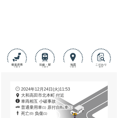
都道府県
沿線・駅
地図
こだわり
で探す
で探す
で探す
条件
2024年12月24日(火)11:53
大和高田市北本町 付近
車両相互 小破事故
普通乗用車
原付自転車
(1)
(1)
死亡
負傷
(0)
(1)