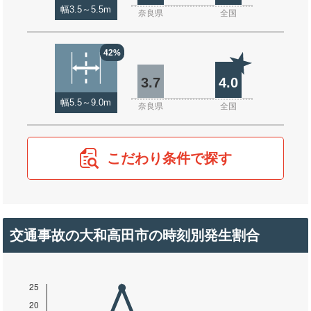
幅3.5～5.5m
奈良県
全国
42%
3.7
4.0
幅5.5～9.0m
奈良県
全国
こだわり条件で探す
交通事故の大和高田市の時刻別発生割合