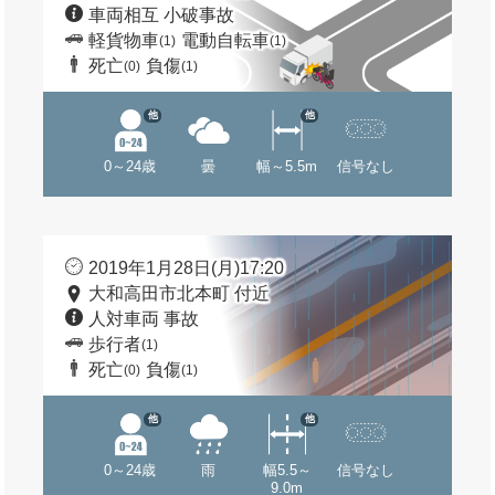
車両相互 小破事故
軽貨物車
電動自転車
(1)
(1)
死亡
負傷
(0)
(1)
他
他
0～24歳
曇
幅～5.5m
信号なし
2019年1月28日(月)17:20
大和高田市北本町 付近
人対車両 事故
歩行者
(1)
死亡
負傷
(0)
(1)
他
他
0～24歳
雨
幅5.5～
信号なし
9.0m