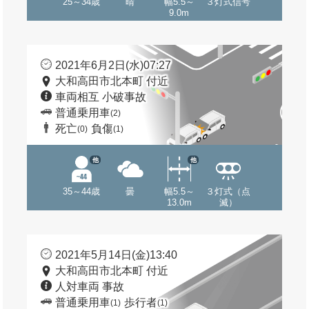
25～34歳
晴
幅5.5～
３灯式信号
9.0m
2021年6月2日(水)07:27
大和高田市北本町 付近
車両相互 小破事故
普通乗用車
(2)
死亡
負傷
(0)
(1)
他
他
35～44歳
曇
幅5.5～
３灯式（点
13.0m
滅）
2021年5月14日(金)13:40
大和高田市北本町 付近
人対車両 事故
普通乗用車
歩行者
(1)
(1)