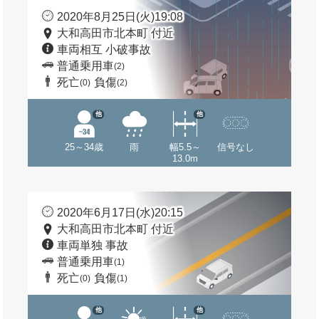
2020年8月25日(火)19:08
大和高田市北本町 付近
車両相互 小破事故
普通乗用車
(2)
死亡
負傷
(0)
(2)
他
他
25～34歳
雨
幅5.5～
信号なし
13.0m
2020年6月17日(水)20:15
大和高田市北本町 付近
車両単独 事故
普通乗用車
(1)
死亡
負傷
(0)
(1)
他
他