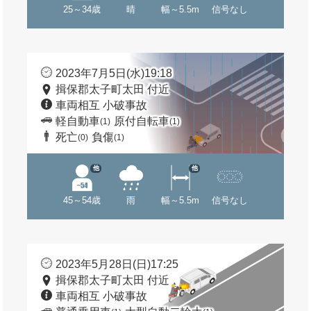
25～34歳
晴
幅～5.5m
信号なし
2023年7月5日(水)19:18
揖保郡太子町太田 付近
車両相互 小破事故
軽自動車
原付自転車
(1)
(1)
死亡
負傷
(0)
(1)
他
他
45～54歳
雨
幅～5.5m
信号なし
2023年5月28日(日)17:25
揖保郡太子町太田 付近
車両相互 小破事故