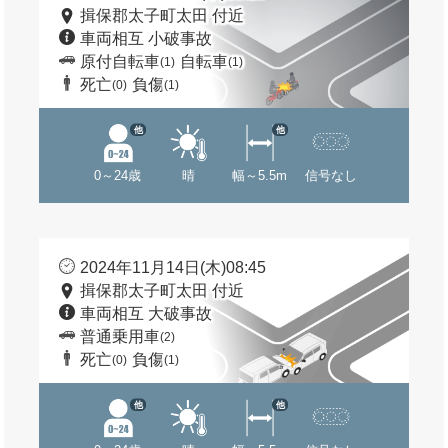
揖保郡太子町太田 付近
車両相互 小破事故
原付自転車
自転車
(1)
(1)
死亡
負傷
(0)
(1)
他
他
0～24歳
晴
幅～5.5m
信号なし
2024年11月14日(木)08:45
揖保郡太子町太田 付近
車両相互 大破事故
普通乗用車
(2)
死亡
負傷
(0)
(1)
他
他