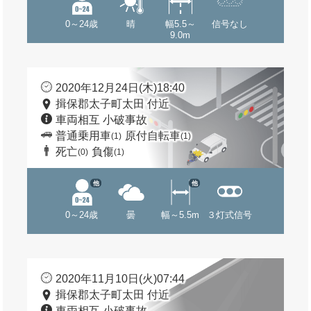
0～24歳
晴
幅5.5～
信号なし
9.0m
2020年12月24日(木)18:40
揖保郡太子町太田 付近
車両相互 小破事故
普通乗用車
原付自転車
(1)
(1)
死亡
負傷
(0)
(1)
他
他
0～24歳
曇
幅～5.5m
３灯式信号
2020年11月10日(火)07:44
揖保郡太子町太田 付近
車両相互 小破事故