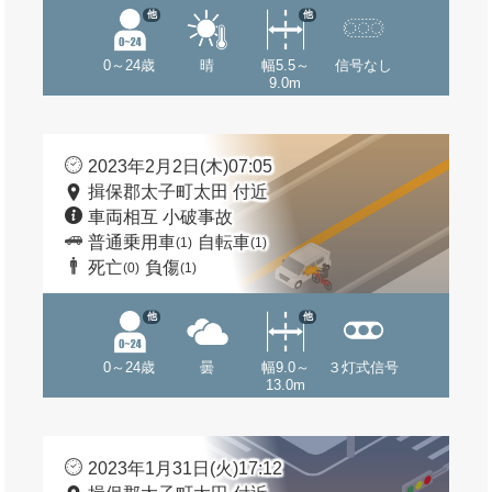
他
他
0～24歳
晴
幅5.5～
信号なし
9.0m
2023年2月2日(木)07:05
揖保郡太子町太田 付近
車両相互 小破事故
普通乗用車
自転車
(1)
(1)
死亡
負傷
(0)
(1)
他
他
0～24歳
曇
幅9.0～
３灯式信号
13.0m
2023年1月31日(火)17:12