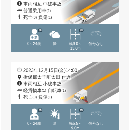
車両相互 中破事故
普通乗用車
(2)
死亡
負傷
(0)
(1)
他
他
0～24歳
曇
幅9.0～
信号なし
13.0m
2023年12月15日(金)14:00
揖保郡太子町太田 付近
車両相互 小破事故
軽貨物車
自転車
(1)
(1)
死亡
負傷
(0)
(1)
他
他
0～24歳
晴
幅5.5～
信号なし
9.0m