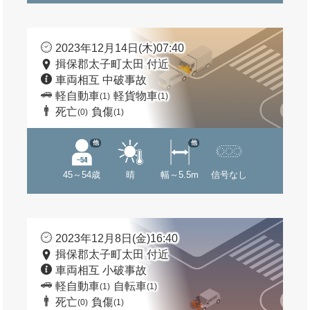
2023年12月14日(木)07:40
揖保郡太子町太田 付近
車両相互 中破事故
軽自動車
軽貨物車
(1)
(1)
死亡
負傷
(0)
(1)
他
他
45～54歳
晴
幅～5.5m
信号なし
2023年12月8日(金)16:40
揖保郡太子町太田 付近
車両相互 小破事故
軽自動車
自転車
(1)
(1)
死亡
負傷
(0)
(1)