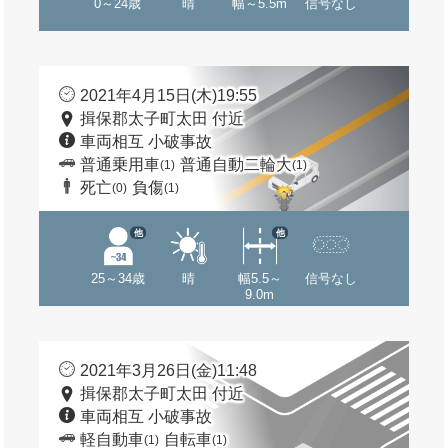
0～24歳
晴
幅～5.5m
信号なし
2021年4月15日(木)19:55
揖保郡太子町太田 付近
車両相互 小破事故
普通乗用車
普通自動二輪大
(1)
(1)
死亡
負傷
(0)
(1)
他
他
25～34歳
晴
幅5.5～
信号なし
9.0m
2021年3月26日(金)11:48
揖保郡太子町太田 付近
車両相互 小破事故
軽自動車
自転車
(1)
(1)