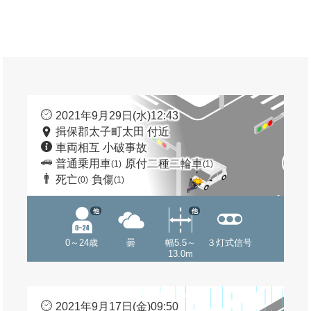
2021年9月29日(水)12:43
揖保郡太子町太田 付近
車両相互 小破事故
普通乗用車
原付二種二輪車
(1)
(1)
死亡
負傷
(0)
(1)
他
他
0～24歳
曇
幅5.5～
３灯式信号
13.0m
2021年9月17日(金)09:50