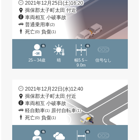
2021年12月25日(土)16:20
揖保郡太子町太田 付近
車両相互 小破事故
普通乗用車
(2)
死亡
負傷
(0)
(1)
他
他
25～34歳
晴
幅5.5～
信号なし
9.0m
2021年12月22日(水)12:40
揖保郡太子町太田 付近
車両相互 小破事故
軽自動車
原付自転車
(1)
(1)
死亡
負傷
(0)
(1)
他
他