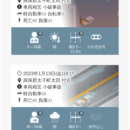
揖保郡太子町太田 付近
車両相互 小破事故
軽自動車
自転車
(1)
(1)
死亡
負傷
(0)
(1)
他
他
0～24歳
晴
幅5.5～
３灯式信号
13.0m
2023年1月13日(金)18:15
揖保郡太子町太田 付近
車両相互 小破事故
軽自動車
(2)
死亡
負傷
(0)
(1)
他
他
45～54歳
雨
幅9.0～
信号なし