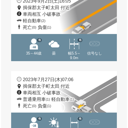
2023年9月2日(土)16:05
揖保郡太子町太田 付近
車両相互 小破事故
軽自動車
(2)
死亡
負傷
(0)
(1)
他
他
35～44歳
曇
幅5.5～
信号なし
9.0m
2023年7月27日(木)07:06
揖保郡太子町太田 付近
車両相互 小破事故
普通乗用車
軽自動車
(1)
(1)
死亡
負傷
(0)
(1)
他
他