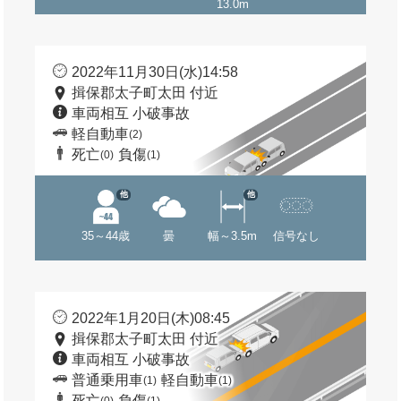
13.0m
2022年11月30日(水)14:58
揖保郡太子町太田 付近
車両相互 小破事故
軽自動車
(2)
死亡
負傷
(0)
(1)
他
他
35～44歳
曇
幅～3.5m
信号なし
2022年1月20日(木)08:45
揖保郡太子町太田 付近
車両相互 小破事故
普通乗用車
軽自動車
(1)
(1)
死亡
負傷