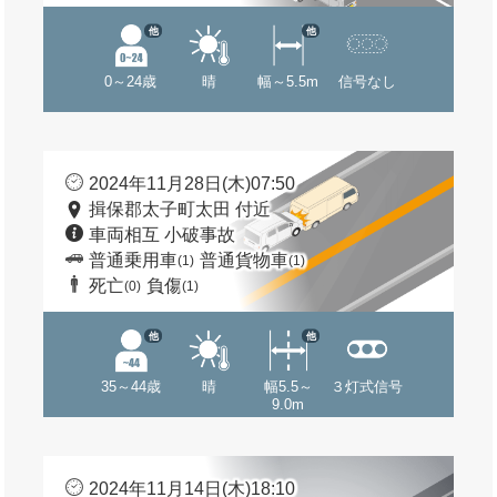
他
他
0～24歳
晴
幅～5.5m
信号なし
2024年11月28日(木)07:50
揖保郡太子町太田 付近
車両相互 小破事故
普通乗用車
普通貨物車
(1)
(1)
死亡
負傷
(0)
(1)
他
他
35～44歳
晴
幅5.5～
３灯式信号
9.0m
2024年11月14日(木)18:10