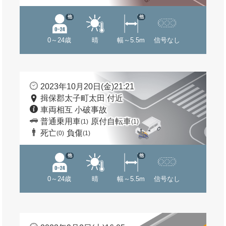
他
他
0～24歳
晴
幅～5.5m
信号なし
2023年10月20日(金)21:21
揖保郡太子町太田 付近
車両相互 小破事故
普通乗用車
原付自転車
(1)
(1)
死亡
負傷
(0)
(1)
他
他
0～24歳
晴
幅～5.5m
信号なし