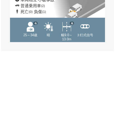
普通乗用車
(2)
死亡
負傷
(0)
(1)
他
他
25～34歳
晴
幅9.0～
３灯式信号
13.0m