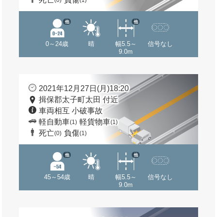
(0)
(1)
他
他
0～24歳
晴
幅5.5～
信号なし
9.0m
2021年12月27日(月)18:20
揖保郡太子町太田 付近
車両相互 小破事故
軽自動車
軽貨物車
(1)
(1)
死亡
負傷
(0)
(1)
他
他
45～54歳
晴
幅5.5～
信号なし
9.0m