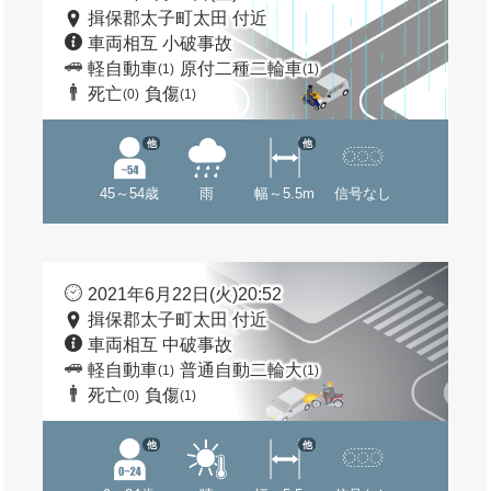
揖保郡太子町太田 付近
車両相互 小破事故
軽自動車
原付二種二輪車
(1)
(1)
死亡
負傷
(0)
(1)
他
他
45～54歳
雨
幅～5.5m
信号なし
2021年6月22日(火)20:52
揖保郡太子町太田 付近
車両相互 中破事故
軽自動車
普通自動二輪大
(1)
(1)
死亡
負傷
(0)
(1)
他
他