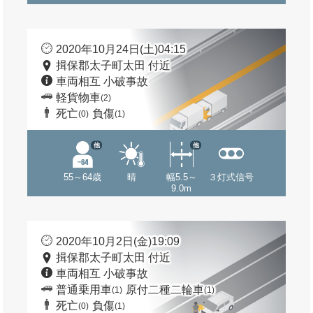
2020年10月24日(土)04:15
揖保郡太子町太田 付近
車両相互 小破事故
軽貨物車
(2)
死亡
負傷
(0)
(1)
他
他
55～64歳
晴
幅5.5～
３灯式信号
9.0m
2020年10月2日(金)19:09
揖保郡太子町太田 付近
車両相互 小破事故
普通乗用車
原付二種二輪車
(1)
(1)
死亡
負傷
(0)
(1)