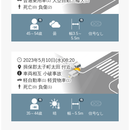
普通乗用車
大型自動二輪大
(1)
(1)
死亡
負傷
(0)
(2)
他
他
45～54歳
曇
幅3.5～
信号なし
5.5m
2023年5月10日(水)08:20
揖保郡太子町太田 付近
車両相互 小破事故
軽自動車
軽貨物車
(1)
(1)
死亡
負傷
(0)
(1)
他
他
35～44歳
晴
幅～5.5m
信号なし