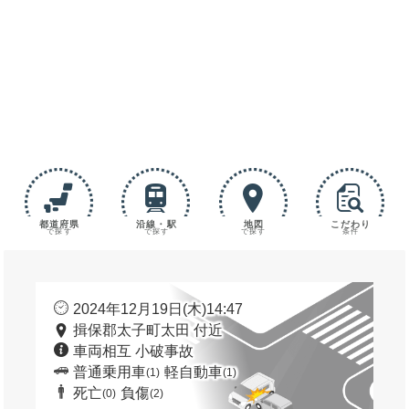
都道府県
沿線・駅
地図
こだわり
で探す
で探す
で探す
条件
2024年12月19日(木)14:47
揖保郡太子町太田 付近
車両相互 小破事故
普通乗用車
軽自動車
(1)
(1)
死亡
負傷
(0)
(2)