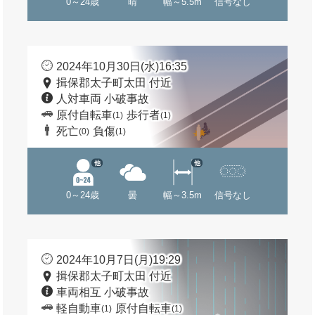
0～24歳
晴
幅～5.5m
信号なし
2024年10月30日(水)16:35
揖保郡太子町太田 付近
人対車両 小破事故
原付自転車
歩行者
(1)
(1)
死亡
負傷
(0)
(1)
他
他
0～24歳
曇
幅～3.5m
信号なし
2024年10月7日(月)19:29
揖保郡太子町太田 付近
車両相互 小破事故
軽自動車
原付自転車
(1)
(1)