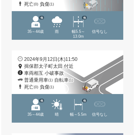
死亡
負傷
(0)
(1)
他
他
35～44歳
雨
幅5.5～
信号なし
13.0m
2024年9月12日(木)11:50
揖保郡太子町太田 付近
車両相互 小破事故
普通乗用車
自転車
(1)
(1)
死亡
負傷
(0)
(1)
他
他
35～44歳
晴
幅～5.5m
信号なし