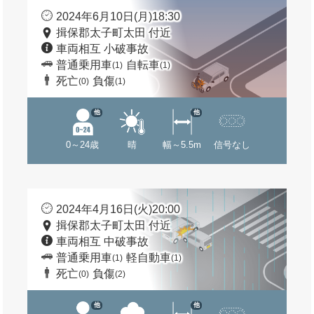
2024年6月10日(月)18:30
揖保郡太子町太田 付近
車両相互 小破事故
普通乗用車
自転車
(1)
(1)
死亡
負傷
(0)
(1)
他
他
0～24歳
晴
幅～5.5m
信号なし
2024年4月16日(火)20:00
揖保郡太子町太田 付近
車両相互 中破事故
普通乗用車
軽自動車
(1)
(1)
死亡
負傷
(0)
(2)
他
他