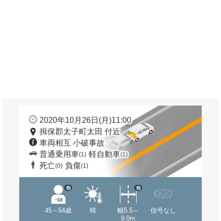
2020年10月26日(月)11:00
揖保郡太子町太田 付近
車両相互 小破事故
普通乗用車
軽自動車
(1)
(1)
死亡
負傷
(0)
(1)
他
他
45～54歳
晴
幅5.5～
信号なし
9.0m