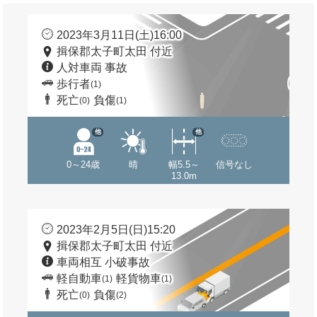
2023年3月11日(土)16:00
揖保郡太子町太田 付近
人対車両 事故
歩行者
(1)
死亡
負傷
(0)
(1)
他
他
0～24歳
晴
幅5.5～
信号なし
13.0m
2023年2月5日(日)15:20
揖保郡太子町太田 付近
車両相互 小破事故
軽自動車
軽貨物車
(1)
(1)
死亡
負傷
(0)
(2)