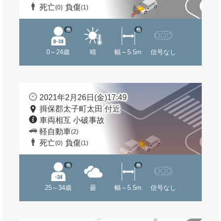
死亡
負傷
(0)
(1)
他
他
0～24歳
晴
幅～5.5m
信号なし
2021年2月26日(金)17:49
揖保郡太子町太田 付近
車両相互 小破事故
軽自動車
(2)
死亡
負傷
(0)
(1)
他
他
25～34歳
曇
幅～5.5m
信号なし