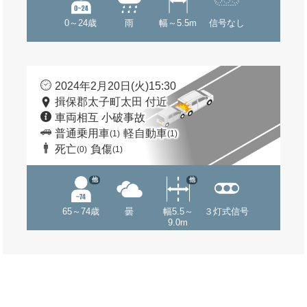
0～24歳
雨
幅～5.5m
信号なし
2024年2月20日(火)15:30
揖保郡太子町太田 付近
車両相互 小破事故
普通乗用車
軽自動車
(1)
(1)
死亡
負傷
(0)
(1)
他
他
65～74歳
曇
幅5.5～
３灯式信号
9.0m