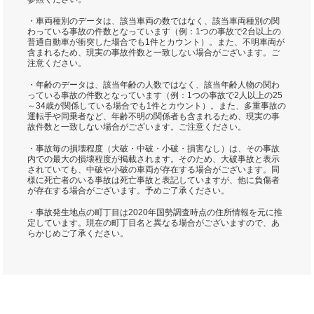
・車両種別のデータは、該当車両の数ではなく、該当車両種別の関
わっている事故の件数となっています（例：1つの事故で2台以上の
普通自動車が衝突した場合でも1件とカウント）。また、不明車両が
含まれるため、現実の事故件数と一致しない場合がございます。ご
注意ください。
・年齢のデータは、該当年齢の人数ではなく、該当年齢人物の関わ
っている事故の件数となっています（例：1つの事故で2人以上の25
～34歳が関係している場合でも1件とカウント）。また、多重事故の
運転手や同乗者など、年齢不明の関係者も含まれるため、現実の事
故件数と一致しない場合がございます。ご注意ください。
・事故毎の損壊程度（大破・中破・小破・損害なし）は、その事故
内での最大の損壊程度が掲載されます。そのため、大破事故と表示
されていても、中破や小破の車両が存在する場合がございます。同
様に死亡者のいる事故は死亡事故と表記していますが、他に負傷者
が存在する場合がございます。予めご了承ください。
・事故発生地点の町丁目は2020年国勢調査時点の住所情報を元に推
定しています。現在の町丁目名と異なる場合がございますので、あ
らかじめご了承ください。