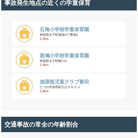
事故発生地点の近くの学童保育
石海小学校学童保育園
揖保郡太子町福地477番地3
1.4km
斑鳩小学校学童保育園
揖保郡太子町鵤713
1.9km
放課後児童クラブ誉田
たつの市誉田町広山５８０-１
1.9km
交通事故の常全の年齢割合