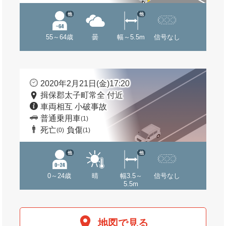
他
他
55～64歳
曇
幅～5.5m
信号なし
2020年2月21日(金)17:20
揖保郡太子町常全 付近
車両相互 小破事故
普通乗用車
(1)
死亡
負傷
(0)
(1)
他
他
0～24歳
晴
幅3.5～
信号なし
5.5m
地図で見る