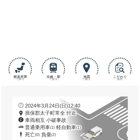
都道府県
沿線・駅
地図
こだわり
で探す
で探す
で探す
条件
2024年3月24日(日)12:40
揖保郡太子町常全 付近
車両相互 小破事故
普通乗用車
軽自動車
(1)
(1)
死亡
負傷
(0)
(2)