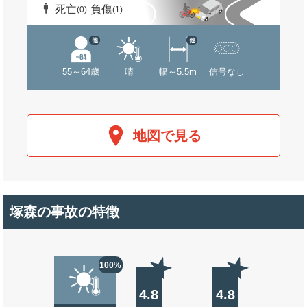
死亡
負傷
(0)
(1)
他
他
55～64歳
晴
幅～5.5m
信号なし
地図で見る
塚森の事故の特徴
100%
4.8
4.8