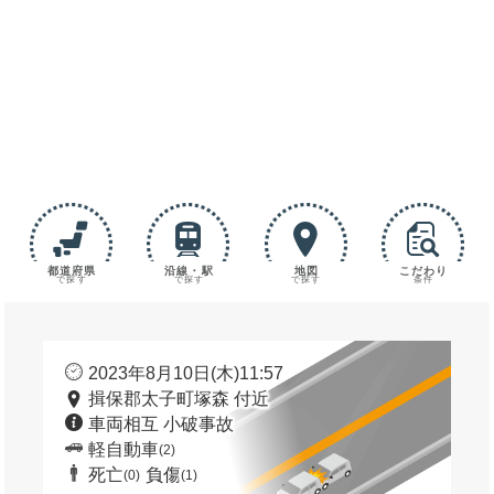
都道府県
沿線・駅
地図
こだわり
で探す
で探す
で探す
条件
2023年8月10日(木)11:57
揖保郡太子町塚森 付近
車両相互 小破事故
軽自動車
(2)
死亡
負傷
(0)
(1)