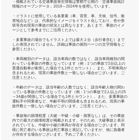
・掲載されている交通事故発生情報は警察庁公開の「交通事故統計
情報のオープンデータ」2019～2024年を使用しています。
・イラストに使用している各要素（車、背景、車、天候、信号、衝
突地点など）は、代表的なイメージをイラスト化しており、色や形
状等含め現実の事故の状況とは異なります。あくまで、事故のイメ
ージとして参考までにご活用ください。
・多重事故の場合でもイラスト上では最大２台（歩行者含む）まで
しか表現されていません。詳細は事故の個別ページの文字情報をご
参照ください。
・車両種別のデータは、該当車両の数ではなく、該当車両種別の関
わっている事故の件数となっています（例：1つの事故で2台以上の
普通自動車が衝突した場合でも1件とカウント）。また、不明車両が
含まれるため、現実の事故件数と一致しない場合がございます。ご
注意ください。
・年齢のデータは、該当年齢の人数ではなく、該当年齢人物の関わ
っている事故の件数となっています（例：1つの事故で2人以上の25
～34歳が関係している場合でも1件とカウント）。また、多重事故の
運転手や同乗者など、年齢不明の関係者も含まれるため、現実の事
故件数と一致しない場合がございます。ご注意ください。
・事故毎の損壊程度（大破・中破・小破・損害なし）は、その事故
内での最大の損壊程度が掲載されます。そのため、大破事故と表示
されていても、中破や小破の車両が存在する場合がございます。同
様に死亡者のいる事故は死亡事故と表記していますが、他に負傷者
が存在する場合がございます。予めご了承ください。