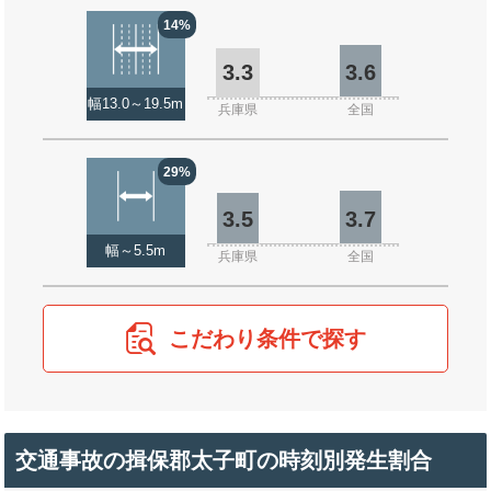
14%
3.3
3.6
幅13.0～19.5m
兵庫県
全国
29%
3.5
3.7
幅～5.5m
兵庫県
全国
こだわり条件で探す
交通事故の揖保郡太子町の時刻別発生割合