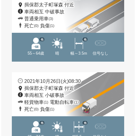
揖保郡太子町塚森 付近
車両相互 中破事故
普通乗用車
(3)
死亡
負傷
(0)
(1)
他
他
55～64歳
晴
幅～3.5m
信号なし
2021年10月26日(火)08:30
揖保郡太子町塚森 付近
車両相互 小破事故
軽貨物車
電動自転車
(1)
(1)
死亡
負傷
(0)
(1)
他
他