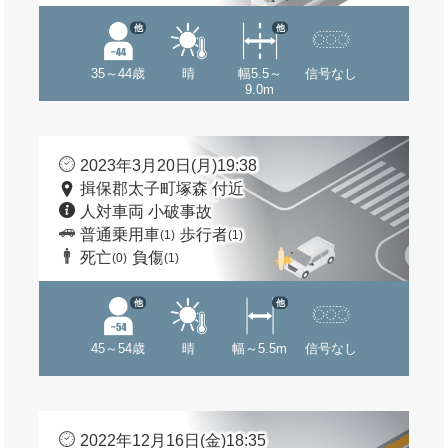
他
他
35～44歳
晴
幅5.5～
信号なし
9.0m
2023年3月20日(月)19:38
揖保郡太子町塚森 付近
人対車両 小破事故
普通乗用車
歩行者
(1)
(1)
死亡
負傷
(0)
(1)
他
他
45～54歳
晴
幅～5.5m
信号なし
2022年12月16日(金)18:35