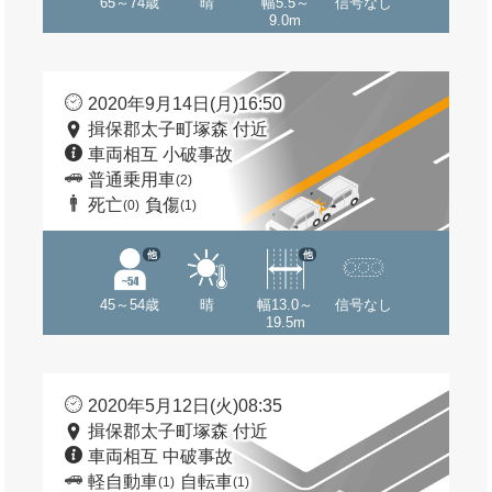
65～74歳
晴
幅5.5～
信号なし
9.0m
2020年9月14日(月)16:50
揖保郡太子町塚森 付近
車両相互 小破事故
普通乗用車
(2)
死亡
負傷
(0)
(1)
他
他
45～54歳
晴
幅13.0～
信号なし
19.5m
2020年5月12日(火)08:35
揖保郡太子町塚森 付近
車両相互 中破事故
軽自動車
自転車
(1)
(1)