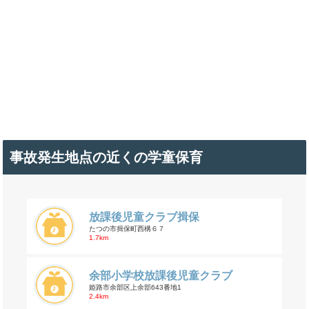
事故発生地点の近くの学童保育
放課後児童クラブ揖保
たつの市揖保町西構６７
1.7km
余部小学校放課後児童クラブ
姫路市余部区上余部643番地1
2.4km