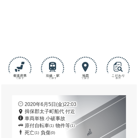
都道府県
沿線・駅
地図
こだわり
で探す
で探す
で探す
条件
2020年6月5日(金)22:03
揖保郡太子町船代 付近
車両単独 小破事故
原付自転車
物件等
(1)
(1)
死亡
負傷
(1)
(0)