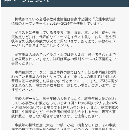
・掲載されている交通事故発生情報は警察庁公開の「交通事故統計
情報のオープンデータ」2019～2024年を使用しています。
・イラストに使用している各要素（車、背景、車、天候、信号、衝
突地点など）は、代表的なイメージをイラスト化しており、色や形
状等含め現実の事故の状況とは異なります。あくまで、事故のイメ
ージとして参考までにご活用ください。
・多重事故の場合でもイラスト上では最大２台（歩行者含む）まで
しか表現されていません。詳細は事故の個別ページの文字情報をご
参照ください。
・車両種別のデータは、該当車両の数ではなく、該当車両種別の関
わっている事故の件数となっています（例：1つの事故で2台以上の
普通自動車が衝突した場合でも1件とカウント）。また、不明車両が
含まれるため、現実の事故件数と一致しない場合がございます。ご
注意ください。
・年齢のデータは、該当年齢の人数ではなく、該当年齢人物の関わ
っている事故の件数となっています（例：1つの事故で2人以上の25
～34歳が関係している場合でも1件とカウント）。また、多重事故の
運転手や同乗者など、年齢不明の関係者も含まれるため、現実の事
故件数と一致しない場合がございます。ご注意ください。
・事故毎の損壊程度（大破・中破・小破・損害なし）は、その事故
内での最大の損壊程度が掲載されます。そのため、大破事故と表示