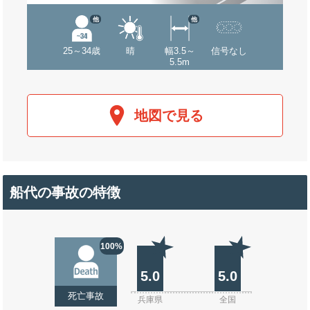
他
他
25～34歳
晴
幅3.5～
信号なし
5.5m
地図で見る
船代の事故の特徴
100%
5.0
5.0
死亡事故
兵庫県
全国