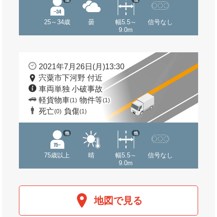
25～34歳
曇
幅5.5～
信号なし
9.0m
2021年7月26日(月)13:30
宍粟市下河野 付近
車両単独 小破事故
軽貨物車
物件等
(1)
(1)
死亡
負傷
(0)
(1)
他
他
75歳以上
晴
幅5.5～
信号なし
9.0m
地図で見る