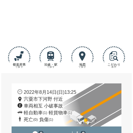
都道府県
沿線・駅
地図
こだわり
で探す
で探す
で探す
条件
2022年8月14日(日)13:25
宍粟市下河野 付近
車両相互 小破事故
軽自動車
軽貨物車
(1)
(1)
死亡
負傷
(0)
(1)
他
他