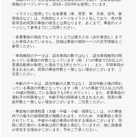
情報のオープンデータ」2019～2024年を使用しています。
・イラストに使用している各要素（車、背景、車、天候、信号、衝
突地点など）は、代表的なイメージをイラスト化しており、色や形
状等含め現実の事故の状況とは異なります。あくまで、事故のイメ
ージとして参考までにご活用ください。
・多重事故の場合でもイラスト上では最大２台（歩行者含む）まで
しか表現されていません。詳細は事故の個別ページの文字情報をご
参照ください。
・車両種別のデータは、該当車両の数ではなく、該当車両種別の関
わっている事故の件数となっています（例：1つの事故で2台以上の
普通自動車が衝突した場合でも1件とカウント）。また、不明車両が
含まれるため、現実の事故件数と一致しない場合がございます。ご
注意ください。
・年齢のデータは、該当年齢の人数ではなく、該当年齢人物の関わ
っている事故の件数となっています（例：1つの事故で2人以上の25
～34歳が関係している場合でも1件とカウント）。また、多重事故の
運転手や同乗者など、年齢不明の関係者も含まれるため、現実の事
故件数と一致しない場合がございます。ご注意ください。
・事故毎の損壊程度（大破・中破・小破・損害なし）は、その事故
内での最大の損壊程度が掲載されます。そのため、大破事故と表示
されていても、中破や小破の車両が存在する場合がございます。同
様に死亡者のいる事故は死亡事故と表記していますが、他に負傷者
が存在する場合がございます。予めご了承ください。