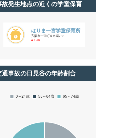
事故発生地点の近くの学童保育
はりま一宮学童保育所
宍粟市一宮町東市場788
4.1km
交通事故の日見谷の年齢割合