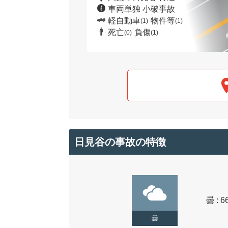
車両単独 小破事故
軽自動車
物件等
(1)
(1)
死亡
負傷
(0)
(1)
日見谷の事故の特徴
曇 : 6
曇