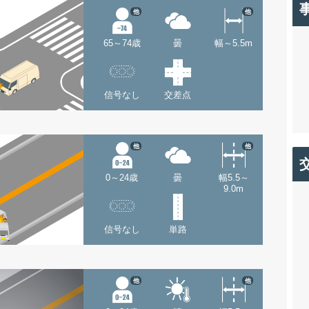
他
他
65～74歳
曇
幅～5.5m
信号なし
交差点
他
他
0～24歳
曇
幅5.5～
9.0m
信号なし
単路
他
他