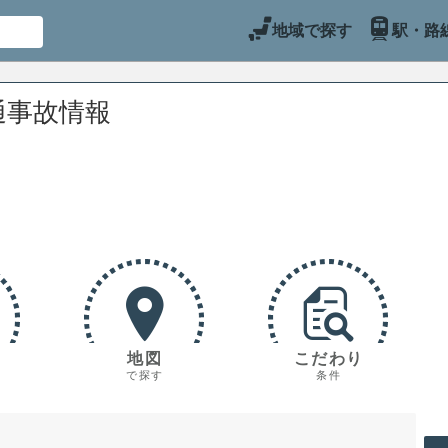
地域で探す
駅・路
通事故情報
地図
こだわり
で探す
条件