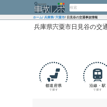
ホーム
/ 兵庫県
/ 宍粟市
/ 日見谷の交通事故情報
兵庫県宍粟市日見谷の交
都道府県
沿線・駅
で探す
で探す