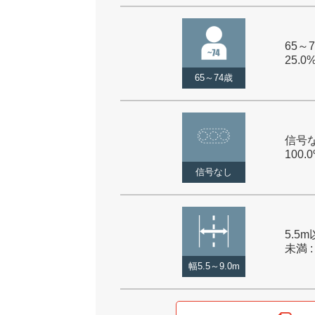
65～7
25.0
65～74歳
信号な
100.
信号なし
5.5m
未満 :
幅5.5～9.0m