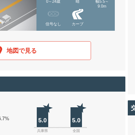
0～24歳
晴
幅5.5～
9.0m
信号なし
カーブ
地図で見る
6.7%
5.0
5.0
兵庫県
全国