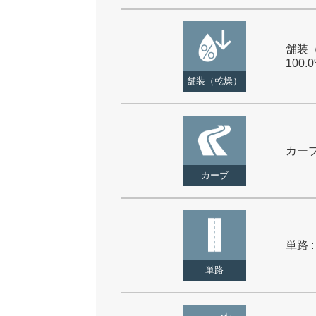
舗装（
100.
舗装（乾燥）
カーブ 
カーブ
単路 :
単路