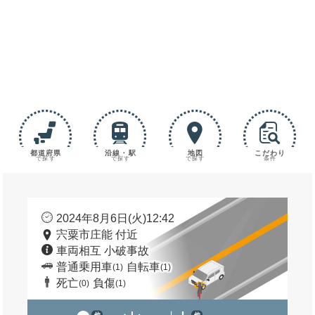
都道府県
沿線・駅
地図
こだわり
で探す
で探す
で探す
条件
2024年8月6日(火)12:42
宍粟市庄能 付近
車両相互 小破事故
普通乗用車
自転車
(1)
(1)
死亡
負傷
(0)
(1)
他
他