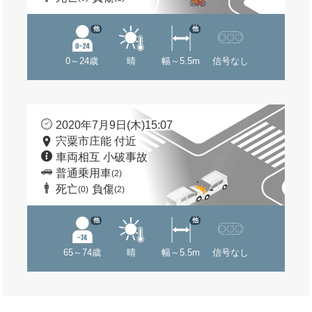
他
他
0～24歳
晴
幅～5.5m
信号なし
2020年7月9日(木)15:07
宍粟市庄能 付近
車両相互 小破事故
普通乗用車
(2)
死亡
負傷
(0)
(2)
他
他
65～74歳
晴
幅～5.5m
信号なし