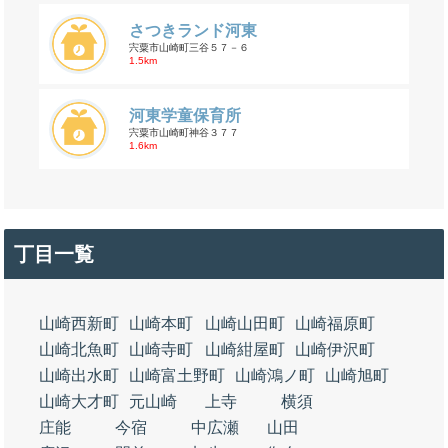
さつきランド河東
宍粟市山崎町三谷５７－６
1.5km
河東学童保育所
宍粟市山崎町神谷３７７
1.6km
丁目一覧
山崎西新町
山崎本町
山崎山田町
山崎福原町
山崎北魚町
山崎寺町
山崎紺屋町
山崎伊沢町
山崎出水町
山崎富土野町
山崎鴻ノ町
山崎旭町
山崎大才町
元山崎
上寺
横須
庄能
今宿
中広瀬
山田