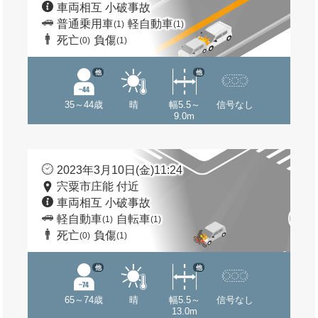
車両相互 小破事故
普通乗用車
軽自動車
(1)
(1)
死亡
負傷
(0)
(1)
他
他
35～44歳
晴
幅5.5～
信号なし
9.0m
2023年3月10日(金)11:24
宍粟市庄能 付近
車両相互 小破事故
軽自動車
自転車
(1)
(1)
死亡
負傷
(0)
(1)
他
他
65～74歳
晴
幅5.5～
信号なし
13.0m