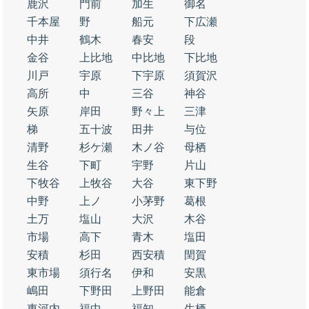
鹿沢
門前
加生
御名
千本屋
野
船元
下広瀬
中井
鶴木
春安
段
金谷
上比地
中比地
下比地
川戸
宇原
下宇原
須賀沢
高所
中
三谷
神谷
矢原
岸田
野々上
三津
梯
五十波
田井
与位
清野
杉ケ瀬
木ノ谷
母栖
生谷
下町
宇野
片山
下牧谷
上牧谷
大谷
東下野
中野
上ノ
小茅野
葛根
土万
塩山
大沢
木谷
市場
高下
青木
塩田
安積
杉田
西安積
閏賀
東市場
須行名
伊和
安黒
嶋田
下野田
上野田
能倉
東河内
福中
福知
生栖