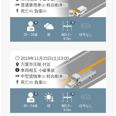
普通乗用車
軽自動車
(1)
(1)
死亡
負傷
(0)
(1)
他
他
25～34歳
曇
幅5.5～
信号なし
9.0m
2019年11月23日(土)13:00
宍粟市庄能 付近
車両相互 小破事故
中型貨物車
軽自動車
(1)
(1)
死亡
負傷
(0)
(1)
他
他
45～54歳
晴
幅5.5～
信号なし
9.0m