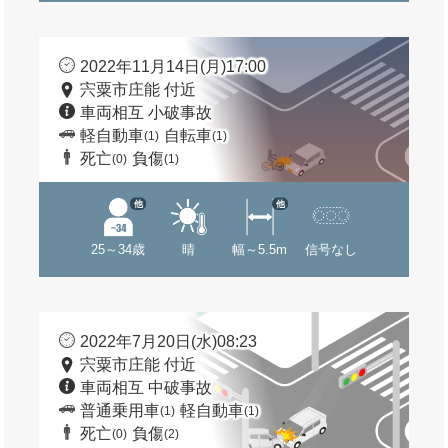
2022年11月14日(月)17:00
宍粟市庄能 付近
車両相互 小破事故
軽自動車
自転車
(1)
(1)
死亡
負傷
(0)
(1)
他
他
25～34歳
晴
幅～5.5m
信号なし
2022年7月20日(水)08:23
宍粟市庄能 付近
車両相互 中破事故
普通乗用車
軽自動車
(1)
(1)
死亡
負傷
(0)
(2)