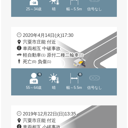
25～34歳
晴
幅～5.5m
信号なし
2020年4月14日(火)17:30
宍粟市庄能 付近
車両相互 中破事故
軽自動車
原付二種二輪車
(1)
(1)
死亡
負傷
(0)
(1)
他
他
55～64歳
晴
幅～5.5m
信号なし
2019年12月22日(日)13:35
宍粟市庄能 付近
車両相互 小破事故