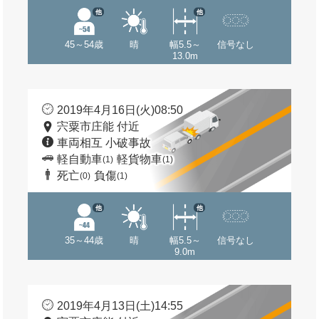
他
他
45～54歳
晴
幅5.5～
信号なし
13.0m
2019年4月16日(火)08:50
宍粟市庄能 付近
車両相互 小破事故
軽自動車
軽貨物車
(1)
(1)
死亡
負傷
(0)
(1)
他
他
35～44歳
晴
幅5.5～
信号なし
9.0m
2019年4月13日(土)14:55