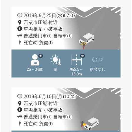
2019年9月25日(水)07:07
宍粟市庄能 付近
車両相互 小破事故
普通乗用車
自転車
(1)
(1)
死亡
負傷
(0)
(1)
他
他
25～34歳
晴
幅5.5～
信号なし
13.0m
2019年6月10日(月)10:45
宍粟市庄能 付近
車両相互 小破事故
普通乗用車
自転車
(1)
(1)
死亡
負傷
(0)
(1)