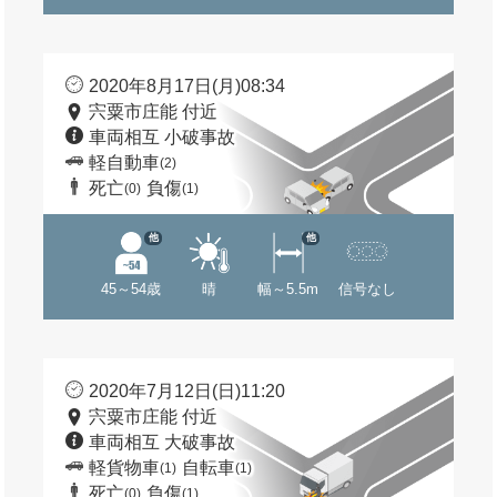
2020年8月17日(月)08:34
宍粟市庄能 付近
車両相互 小破事故
軽自動車
(2)
死亡
負傷
(0)
(1)
他
他
45～54歳
晴
幅～5.5m
信号なし
2020年7月12日(日)11:20
宍粟市庄能 付近
車両相互 大破事故
軽貨物車
自転車
(1)
(1)
死亡
負傷
(0)
(1)