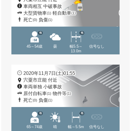
車両相互 中破事故
大型貨物車
軽自動車
(1)
(1)
死亡
負傷
(0)
(1)
他
他
45～54歳
曇
幅5.5～
信号なし
13.0m
2020年11月7日(土)01:55
宍粟市庄能 付近
車両単独 小破事故
原付自転車
物件等
(1)
(1)
死亡
負傷
(0)
(1)
他
他
65～74歳
晴
幅～5.5m
信号なし