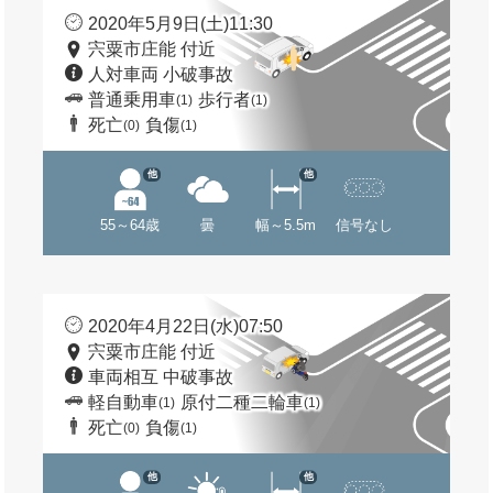
2020年5月9日(土)11:30
宍粟市庄能 付近
人対車両 小破事故
普通乗用車
歩行者
(1)
(1)
死亡
負傷
(0)
(1)
他
他
55～64歳
曇
幅～5.5m
信号なし
2020年4月22日(水)07:50
宍粟市庄能 付近
車両相互 中破事故
軽自動車
原付二種二輪車
(1)
(1)
死亡
負傷
(0)
(1)
他
他