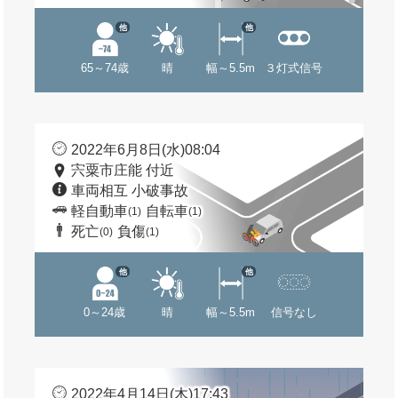
他
他
65～74歳
晴
幅～5.5m
３灯式信号
2022年6月8日(水)08:04
宍粟市庄能 付近
車両相互 小破事故
軽自動車
自転車
(1)
(1)
死亡
負傷
(0)
(1)
他
他
0～24歳
晴
幅～5.5m
信号なし
2022年4月14日(木)17:43