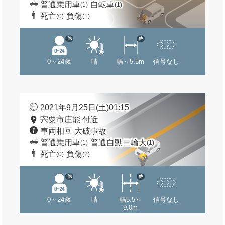
普通乗用車
自転車
(1)
(1)
死亡
負傷
(0)
(1)
他
他
0～24歳
晴
幅～5.5m
信号なし
2021年9月25日(土)01:15
宍粟市庄能 付近
車両相互 大破事故
普通乗用車
普通自動二輪大
(1)
(1)
死亡
負傷
(0)
(2)
他
他
0～24歳
晴
幅5.5～
信号なし
9.0m