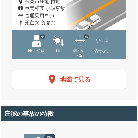
宍粟市庄能 付近
車両相互 小破事故
普通乗用車
(2)
死亡
負傷
(0)
(1)
他
他
55～64歳
晴
幅5.5～
信号なし
9.0m
地図で見る
庄能の事故の特徴
3%