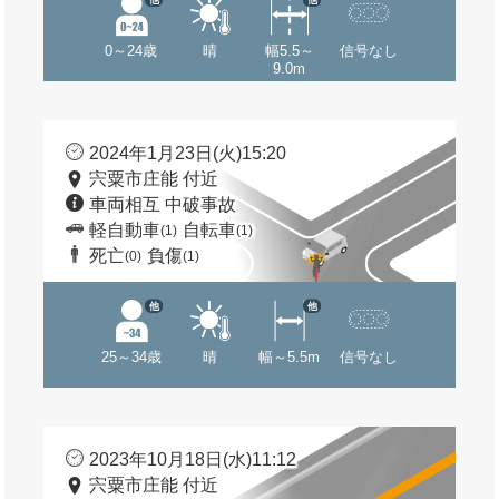
0～24歳
晴
幅5.5～
信号なし
9.0m
2024年1月23日(火)15:20
宍粟市庄能 付近
車両相互 中破事故
軽自動車
自転車
(1)
(1)
死亡
負傷
(0)
(1)
他
他
25～34歳
晴
幅～5.5m
信号なし
2023年10月18日(水)11:12
宍粟市庄能 付近