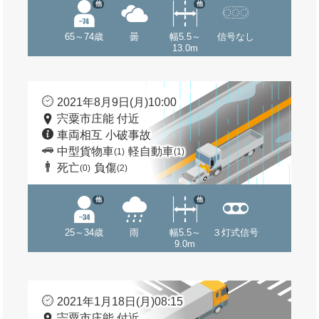
他
他
65～74歳
曇
幅5.5～
信号なし
13.0m
2021年8月9日(月)10:00
宍粟市庄能 付近
車両相互 小破事故
中型貨物車
軽自動車
(1)
(1)
死亡
負傷
(0)
(2)
他
他
25～34歳
雨
幅5.5～
３灯式信号
9.0m
2021年1月18日(月)08:15
宍粟市庄能 付近