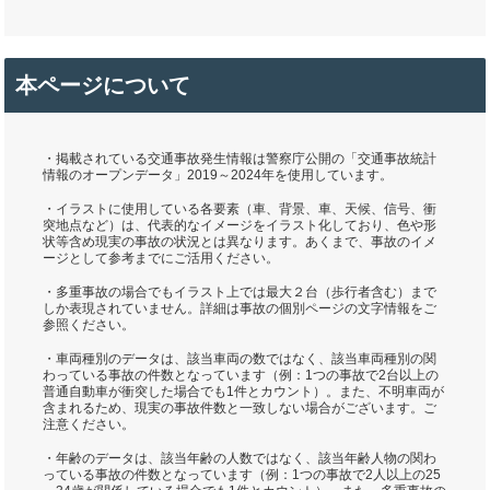
本ページについて
・掲載されている交通事故発生情報は警察庁公開の「交通事故統計
情報のオープンデータ」2019～2024年を使用しています。
・イラストに使用している各要素（車、背景、車、天候、信号、衝
突地点など）は、代表的なイメージをイラスト化しており、色や形
状等含め現実の事故の状況とは異なります。あくまで、事故のイメ
ージとして参考までにご活用ください。
・多重事故の場合でもイラスト上では最大２台（歩行者含む）まで
しか表現されていません。詳細は事故の個別ページの文字情報をご
参照ください。
・車両種別のデータは、該当車両の数ではなく、該当車両種別の関
わっている事故の件数となっています（例：1つの事故で2台以上の
普通自動車が衝突した場合でも1件とカウント）。また、不明車両が
含まれるため、現実の事故件数と一致しない場合がございます。ご
注意ください。
・年齢のデータは、該当年齢の人数ではなく、該当年齢人物の関わ
っている事故の件数となっています（例：1つの事故で2人以上の25