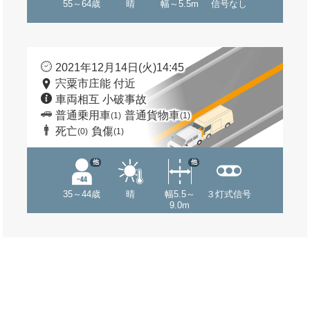
55～64歳
晴
幅～5.5m
信号なし
2021年12月14日(火)14:45
宍粟市庄能 付近
車両相互 小破事故
普通乗用車
普通貨物車
(1)
(1)
死亡
負傷
(0)
(1)
他
他
35～44歳
晴
幅5.5～
３灯式信号
9.0m