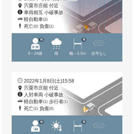
宍粟市庄能 付近
車両相互 小破事故
軽自動車
(2)
死亡
負傷
(0)
(1)
他
他
0～24歳
雨
幅～5.5m
信号なし
2022年1月8日(土)15:58
宍粟市庄能 付近
人対車両 小破事故
軽自動車
歩行者
(1)
(1)
死亡
負傷
(1)
(0)
他
他