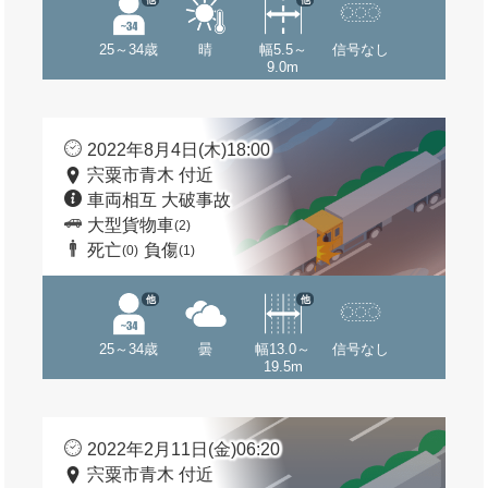
25～34歳
晴
幅5.5～
信号なし
9.0m
2022年8月4日(木)18:00
宍粟市青木 付近
車両相互 大破事故
大型貨物車
(2)
死亡
負傷
(0)
(1)
他
他
25～34歳
曇
幅13.0～
信号なし
19.5m
2022年2月11日(金)06:20
宍粟市青木 付近