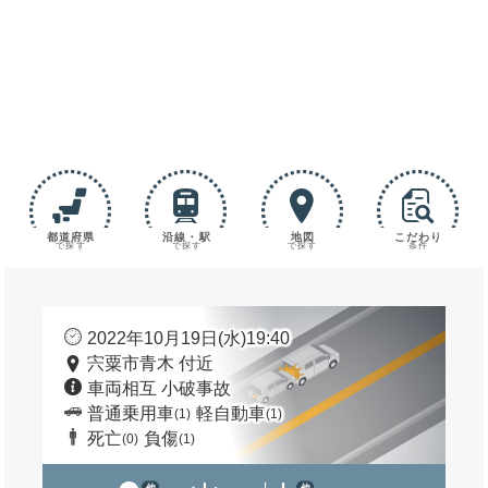
都道府県
沿線・駅
地図
こだわり
で探す
で探す
で探す
条件
2022年10月19日(水)19:40
宍粟市青木 付近
車両相互 小破事故
普通乗用車
軽自動車
(1)
(1)
死亡
負傷
(0)
(1)
他
他