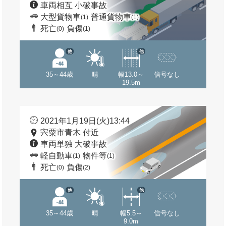
車両相互 小破事故
大型貨物車
普通貨物車
(1)
(1)
死亡
負傷
(0)
(1)
他
他
35～44歳
晴
幅13.0～
信号なし
19.5m
2021年1月19日(火)13:44
宍粟市青木 付近
車両単独 大破事故
軽自動車
物件等
(1)
(1)
死亡
負傷
(0)
(2)
他
他
35～44歳
晴
幅5.5～
信号なし
9.0m