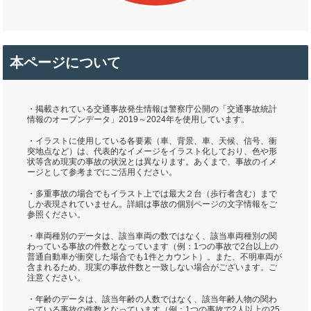
本ページについて
・掲載されている交通事故発生情報は警察庁公開の「交通事故統計
情報のオープンデータ」2019～2024年を使用しています。
・イラストに使用している各要素（車、背景、車、天候、信号、衝
突地点など）は、代表的なイメージをイラスト化しており、色や形
状等含め現実の事故の状況とは異なります。あくまで、事故のイメ
ージとして参考までにご活用ください。
・多重事故の場合でもイラスト上では最大２台（歩行者含む）まで
しか表現されていません。詳細は事故の個別ページの文字情報をご
参照ください。
・車両種別のデータは、該当車両の数ではなく、該当車両種別の関
わっている事故の件数となっています（例：1つの事故で2台以上の
普通自動車が衝突した場合でも1件とカウント）。また、不明車両が
含まれるため、現実の事故件数と一致しない場合がございます。ご
注意ください。
・年齢のデータは、該当年齢の人数ではなく、該当年齢人物の関わ
っている事故の件数となっています（例：1つの事故で2人以上の25