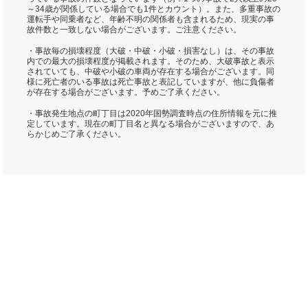
～34歳が関係している場合でも1件とカウント）。また、多重事故の
運転手や同乗者など、年齢不明の関係者も含まれるため、現実の事
故件数と一致しない場合がございます。ご注意ください。
・事故毎の損壊程度（大破・中破・小破・損害なし）は、その事故
内での最大の損壊程度が掲載されます。そのため、大破事故と表示
されていても、中破や小破の車両が存在する場合がございます。同
様に死亡者のいる事故は死亡事故と表記していますが、他に負傷者
が存在する場合がございます。予めご了承ください。
・事故発生地点の町丁目は2020年国勢調査時点の住所情報を元に推
定しています。現在の町丁目名と異なる場合がございますので、あ
らかじめご了承ください。