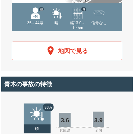
他
他
35～44歳
晴
幅13.0～
信号なし
19.5m
地図で見る
青木の事故の特徴
83%
3.6
3.9
晴
兵庫県
全国