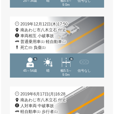
25～34歳
晴
幅5.5～
信号なし
9.0m
2019年12月12日(木)17:50
南あわじ市八木立石 付近
車両相互 小破事故
普通乗用車
軽自動車
(1)
(1)
死亡
負傷
(0)
(1)
他
他
45～54歳
晴
幅5.5～
信号なし
9.0m
2019年6月17日(月)16:28
南あわじ市八木立石 付近
人対車両 中破事故
軽自動車
歩行者
(1)
(1)