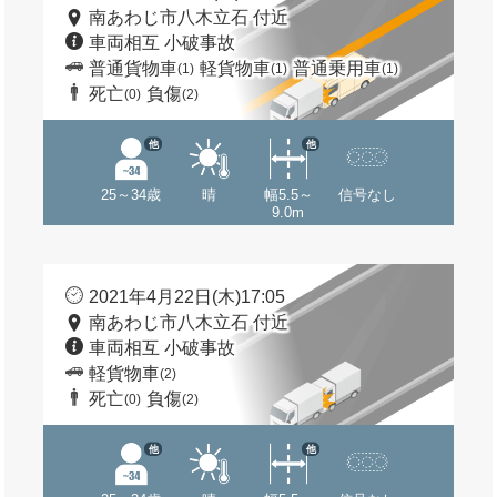
南あわじ市八木立石 付近
車両相互 小破事故
普通貨物車
軽貨物車
普通乗用車
(1)
(1)
(1)
死亡
負傷
(0)
(2)
他
他
25～34歳
晴
幅5.5～
信号なし
9.0m
2021年4月22日(木)17:05
南あわじ市八木立石 付近
車両相互 小破事故
軽貨物車
(2)
死亡
負傷
(0)
(2)
他
他