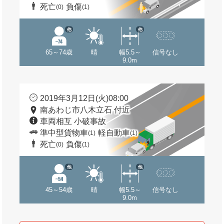
死亡
負傷
(0)
(1)
他
他
65～74歳
晴
幅5.5～
信号なし
9.0m
2019年3月12日(火)08:00
南あわじ市八木立石 付近
車両相互 小破事故
準中型貨物車
軽自動車
(1)
(1)
死亡
負傷
(0)
(1)
他
他
45～54歳
晴
幅5.5～
信号なし
9.0m