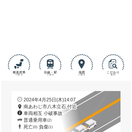
都道府県
沿線・駅
地図
こだわり
で探す
で探す
で探す
条件
2024年4月25日(木)14:07
南あわじ市八木立石 付近
車両相互 小破事故
普通乗用車
(2)
死亡
負傷
(0)
(1)