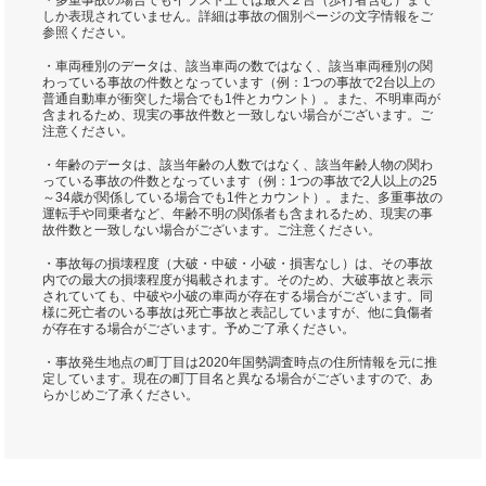
・多重事故の場合でもイラスト上では最大２台（歩行者含む）まで
しか表現されていません。詳細は事故の個別ページの文字情報をご
参照ください。
・車両種別のデータは、該当車両の数ではなく、該当車両種別の関
わっている事故の件数となっています（例：1つの事故で2台以上の
普通自動車が衝突した場合でも1件とカウント）。また、不明車両が
含まれるため、現実の事故件数と一致しない場合がございます。ご
注意ください。
・年齢のデータは、該当年齢の人数ではなく、該当年齢人物の関わ
っている事故の件数となっています（例：1つの事故で2人以上の25
～34歳が関係している場合でも1件とカウント）。また、多重事故の
運転手や同乗者など、年齢不明の関係者も含まれるため、現実の事
故件数と一致しない場合がございます。ご注意ください。
・事故毎の損壊程度（大破・中破・小破・損害なし）は、その事故
内での最大の損壊程度が掲載されます。そのため、大破事故と表示
されていても、中破や小破の車両が存在する場合がございます。同
様に死亡者のいる事故は死亡事故と表記していますが、他に負傷者
が存在する場合がございます。予めご了承ください。
・事故発生地点の町丁目は2020年国勢調査時点の住所情報を元に推
定しています。現在の町丁目名と異なる場合がございますので、あ
らかじめご了承ください。