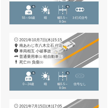
他
他
55～64歳
晴
幅5.5～
３灯式信号
9.0m
2021年10月7日(木)15:15
南あわじ市八木立石 付近
車両相互 小破事故
普通乗用車
軽自動車
(1)
(1)
死亡
負傷
(0)
(1)
他
他
0～24歳
晴
幅5.5～
信号なし
9.0m
2021年7月15日(木)17:05