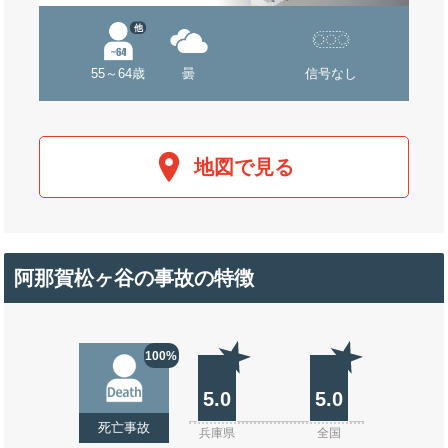
他
55～64歳
曇
信号なし
地図で見る
阿那賀松ヶ谷の事故の特徴
100%
5.0
5.0
死亡事故
兵庫県
全国