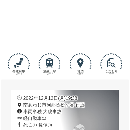
都道府県
沿線・駅
地図
こだわり
で探す
で探す
で探す
条件
2022年12月12日(月)19:38
南あわじ市阿那賀松ヶ谷 付近
車両単独 大破事故
軽自動車
(1)
死亡
負傷
(1)
(0)