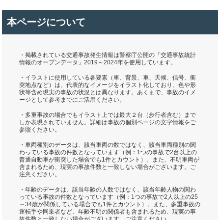
本ページについて
・掲載されている交通事故発生情報は警察庁公開の「交通事故統計
情報のオープンデータ」2019～2024年を使用しています。
・イラストに使用している各要素（車、背景、車、天候、信号、衝
突地点など）は、代表的なイメージをイラスト化しており、色や形
状等含め現実の事故の状況とは異なります。あくまで、事故のイメ
ージとして参考までにご活用ください。
・多重事故の場合でもイラスト上では最大２台（歩行者含む）まで
しか表現されていません。詳細は事故の個別ページの文字情報をご
参照ください。
・車両種別のデータは、該当車両の数ではなく、該当車両種別の関
わっている事故の件数となっています（例：1つの事故で2台以上の
普通自動車が衝突した場合でも1件とカウント）。また、不明車両が
含まれるため、現実の事故件数と一致しない場合がございます。ご
注意ください。
・年齢のデータは、該当年齢の人数ではなく、該当年齢人物の関わ
っている事故の件数となっています（例：1つの事故で2人以上の25
～34歳が関係している場合でも1件とカウント）。また、多重事故の
運転手や同乗者など、年齢不明の関係者も含まれるため、現実の事
故件数と一致しない場合がございます。ご注意ください。