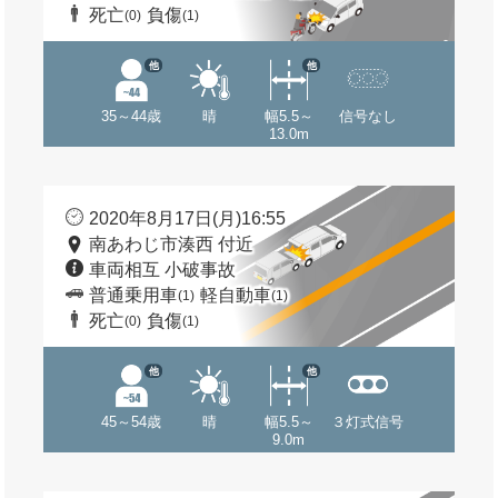
死亡
負傷
(0)
(1)
他
他
35～44歳
晴
幅5.5～
信号なし
13.0m
2020年8月17日(月)16:55
南あわじ市湊西 付近
車両相互 小破事故
普通乗用車
軽自動車
(1)
(1)
死亡
負傷
(0)
(1)
他
他
45～54歳
晴
幅5.5～
３灯式信号
9.0m