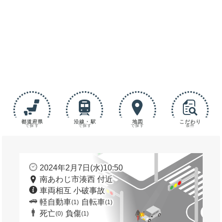
都道府県
沿線・駅
地図
こだわり
で探す
で探す
で探す
条件
2024年2月7日(水)10:50
南あわじ市湊西 付近
車両相互 小破事故
軽自動車
自転車
(1)
(1)
死亡
負傷
(0)
(1)