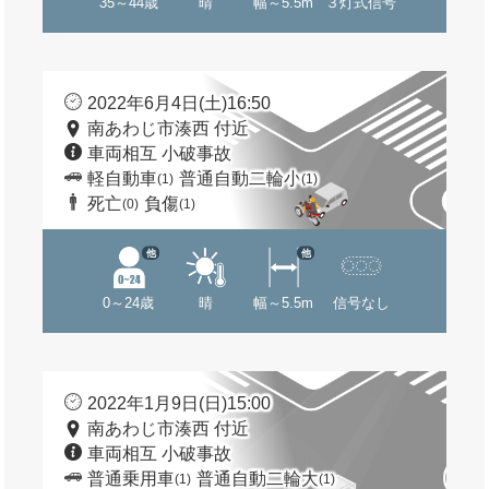
35～44歳
晴
幅～5.5m
３灯式信号
2022年6月4日(土)16:50
南あわじ市湊西 付近
車両相互 小破事故
軽自動車
普通自動二輪小
(1)
(1)
死亡
負傷
(0)
(1)
他
他
0～24歳
晴
幅～5.5m
信号なし
2022年1月9日(日)15:00
南あわじ市湊西 付近
車両相互 小破事故
普通乗用車
普通自動二輪大
(1)
(1)