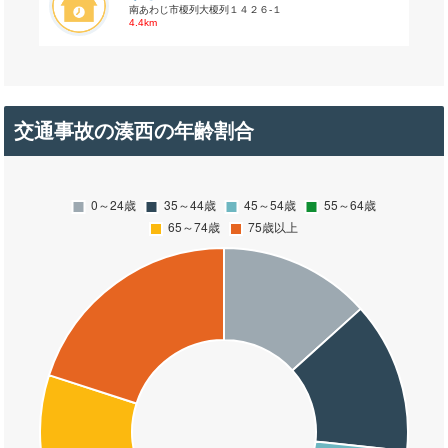
南あわじ市榎列大榎列１４２６-１
4.4km
交通事故の湊西の年齢割合