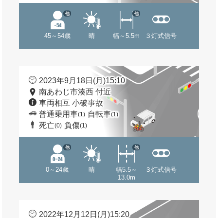
他
他
45～54歳
晴
幅～5.5m
３灯式信号
2023年9月18日(月)15:10
南あわじ市湊西 付近
車両相互 小破事故
普通乗用車
自転車
(1)
(1)
死亡
負傷
(0)
(1)
他
他
0～24歳
晴
幅5.5～
３灯式信号
13.0m
2022年12月12日(月)15:20