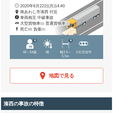
2020年6月22日(月)14:40
南あわじ市湊西 付近
車両相互 中破事故
大型貨物車
普通貨物車
(1)
(1)
死亡
負傷
(0)
(1)
他
他
45～54歳
晴
幅3.5～
３灯式信号
5.5m
地図で見る
湊西の事故の特徴