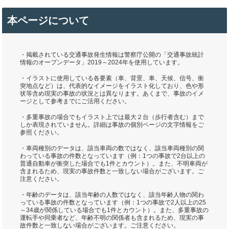
本ページについて
・掲載されている交通事故発生情報は警察庁公開の「交通事故統計
情報のオープンデータ」2019～2024年を使用しています。
・イラストに使用している各要素（車、背景、車、天候、信号、衝
突地点など）は、代表的なイメージをイラスト化しており、色や形
状等含め現実の事故の状況とは異なります。あくまで、事故のイメ
ージとして参考までにご活用ください。
・多重事故の場合でもイラスト上では最大２台（歩行者含む）まで
しか表現されていません。詳細は事故の個別ページの文字情報をご
参照ください。
・車両種別のデータは、該当車両の数ではなく、該当車両種別の関
わっている事故の件数となっています（例：1つの事故で2台以上の
普通自動車が衝突した場合でも1件とカウント）。また、不明車両が
含まれるため、現実の事故件数と一致しない場合がございます。ご
注意ください。
・年齢のデータは、該当年齢の人数ではなく、該当年齢人物の関わ
っている事故の件数となっています（例：1つの事故で2人以上の25
～34歳が関係している場合でも1件とカウント）。また、多重事故の
運転手や同乗者など、年齢不明の関係者も含まれるため、現実の事
故件数と一致しない場合がございます。ご注意ください。