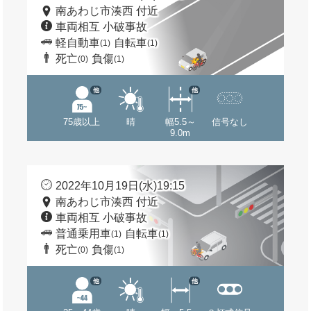
南あわじ市湊西 付近
車両相互 小破事故
軽自動車
自転車
(1)
(1)
死亡
負傷
(0)
(1)
他
他
75歳以上
晴
幅5.5～
信号なし
9.0m
2022年10月19日(水)19:15
南あわじ市湊西 付近
車両相互 小破事故
普通乗用車
自転車
(1)
(1)
死亡
負傷
(0)
(1)
他
他