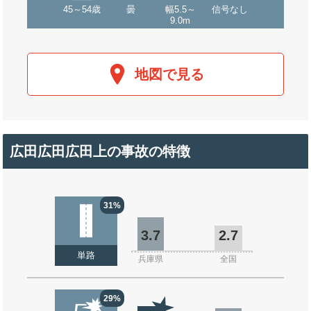
45～54歳
曇
幅5.5～
信号なし
9.0m
地図で見る
広田広田広田上の事故の特徴
31%
3.7
2.7
単路
兵庫県
全国
29%