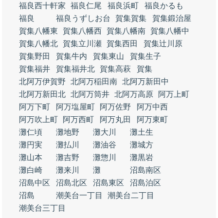
福良西十軒家
福良仁尾
福良浜町
福良かるも
福良
福良うずしお台
賀集賀集
賀集鍛治屋
賀集八幡東
賀集八幡西
賀集八幡南
賀集八幡中
賀集八幡北
賀集立川瀬
賀集西田
賀集辻川原
賀集野田
賀集牛内
賀集東山
賀集生子
賀集福井
賀集福井北
賀集高萩
賀集
北阿万伊賀野
北阿万稲田南
北阿万新田中
北阿万新田北
北阿万筒井
北阿万高原
阿万上町
阿万下町
阿万塩屋町
阿万佐野
阿万中西
阿万吹上町
阿万西町
阿万丸田
阿万東町
灘仁頃
灘地野
灘大川
灘土生
灘円実
灘払川
灘油谷
灘城方
灘山本
灘吉野
灘惣川
灘黒岩
灘白崎
灘来川
灘
沼島南区
沼島中区
沼島北区
沼島東区
沼島泊区
沼島
潮美台一丁目
潮美台二丁目
潮美台三丁目