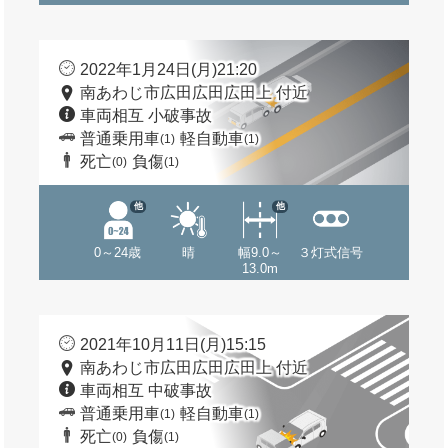
2022年1月24日(月)21:20
南あわじ市広田広田広田上 付近
車両相互 小破事故
普通乗用車
軽自動車
(1)
(1)
死亡
負傷
(0)
(1)
他
他
0～24歳
晴
幅9.0～
３灯式信号
13.0m
2021年10月11日(月)15:15
南あわじ市広田広田広田上 付近
車両相互 中破事故
普通乗用車
軽自動車
(1)
(1)
死亡
負傷
(0)
(1)