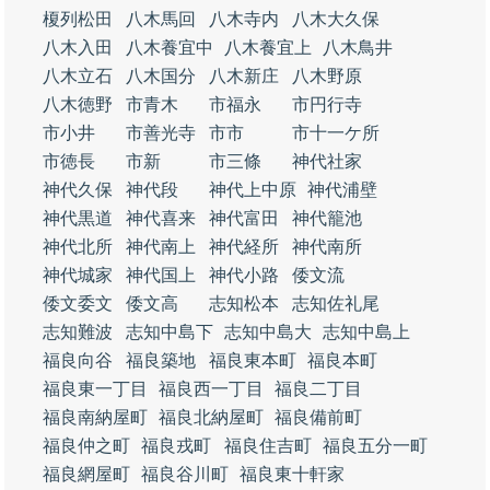
榎列松田
八木馬回
八木寺内
八木大久保
八木入田
八木養宜中
八木養宜上
八木鳥井
八木立石
八木国分
八木新庄
八木野原
八木徳野
市青木
市福永
市円行寺
市小井
市善光寺
市市
市十一ケ所
市徳長
市新
市三條
神代社家
神代久保
神代段
神代上中原
神代浦壁
神代黒道
神代喜来
神代富田
神代籠池
神代北所
神代南上
神代経所
神代南所
神代城家
神代国上
神代小路
倭文流
倭文委文
倭文高
志知松本
志知佐礼尾
志知難波
志知中島下
志知中島大
志知中島上
福良向谷
福良築地
福良東本町
福良本町
福良東一丁目
福良西一丁目
福良二丁目
福良南納屋町
福良北納屋町
福良備前町
福良仲之町
福良戎町
福良住吉町
福良五分一町
福良網屋町
福良谷川町
福良東十軒家