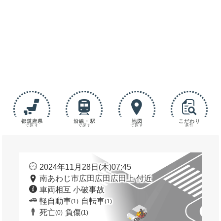
都道府県
沿線・駅
地図
こだわり
で探す
で探す
で探す
条件
2024年11月28日(木)07:45
南あわじ市広田広田広田上 付近
車両相互 小破事故
軽自動車
自転車
(1)
(1)
死亡
負傷
(0)
(1)