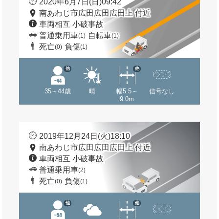
2020年6月7日(日)09:42
南あわじ市広田広田広田上 付近
車両相互 小破事故
普通乗用車
自転車
(1)
(1)
死亡
負傷
(0)
(1)
他
他
35～44歳
晴
幅5.5～
信号なし
9.0m
2019年12月24日(火)18:10
南あわじ市広田広田広田上 付近
車両相互 小破事故
普通乗用車
(2)
死亡
負傷
(0)
(1)
他
他