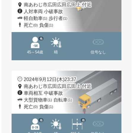
南あわじ市広田広田広田上 付近
人対車両 小破事故
軽自動車
歩行者
(1)
(1)
死亡
負傷
(0)
(1)
他
45～54歳
晴
信号なし
2024年9月12日(木)23:37
南あわじ市広田広田広田上 付近
車両相互 中破事故
大型貨物車
自転車
(1)
(1)
死亡
負傷
(0)
(1)
他
他