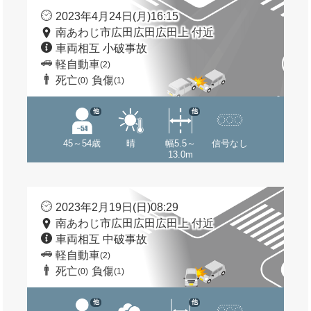
2023年4月24日(月)16:15
南あわじ市広田広田広田上 付近
車両相互 小破事故
軽自動車
(2)
死亡
負傷
(0)
(1)
他
他
45～54歳
晴
幅5.5～
信号なし
13.0m
2023年2月19日(日)08:29
南あわじ市広田広田広田上 付近
車両相互 中破事故
軽自動車
(2)
死亡
負傷
(0)
(1)
他
他