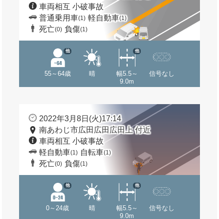
車両相互 小破事故
普通乗用車
軽自動車
(1)
(1)
死亡
負傷
(0)
(1)
他
他
55～64歳
晴
幅5.5～
信号なし
9.0m
2022年3月8日(火)17:14
南あわじ市広田広田広田上 付近
車両相互 小破事故
軽自動車
自転車
(1)
(1)
死亡
負傷
(0)
(1)
他
他
0～24歳
晴
幅5.5～
信号なし
9.0m