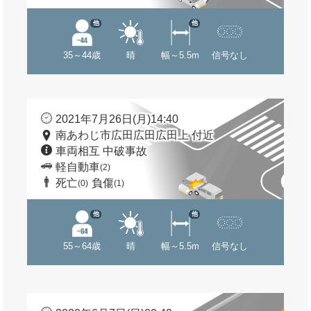
他
他
35～44歳
晴
幅～5.5m
信号なし
2021年7月26日(月)14:40
南あわじ市広田広田広田上 付近
車両相互 中破事故
軽自動車
(2)
死亡
負傷
(0)
(1)
他
他
55～64歳
晴
幅～5.5m
信号なし