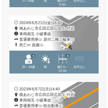
0～24歳
晴
幅5.5～
信号なし
9.0m
2024年6月21日(金)16:40
南あわじ市広田広田広田上 付近
車両相互 小破事故
普通乗用車
原付二種二輪車
(1)
(1)
死亡
負傷
(0)
(1)
他
他
25～34歳
晴
幅5.5～
信号なし
13.0m
2023年8月7日(月)14:40
南あわじ市広田広田広田上 付近
車両相互 小破事故
普通乗用車
軽自動車
(1)
(1)