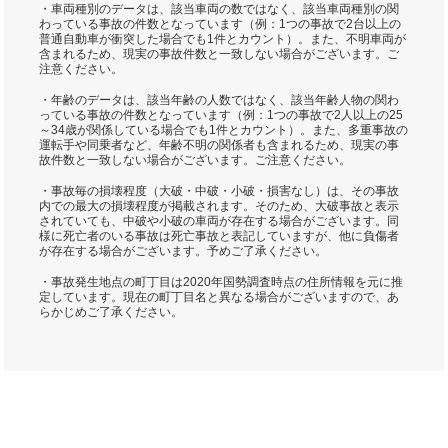
・車両種別のデータは、該当車両の数ではなく、該当車両種別の関
わっている事故の件数となっています（例：1つの事故で2台以上の
普通自動車が衝突した場合でも1件とカウント）。また、不明車両が
含まれるため、現実の事故件数と一致しない場合がございます。ご
注意ください。
・年齢のデータは、該当年齢の人数ではなく、該当年齢人物の関わ
っている事故の件数となっています（例：1つの事故で2人以上の25
～34歳が関係している場合でも1件とカウント）。また、多重事故の
運転手や同乗者など、年齢不明の関係者も含まれるため、現実の事
故件数と一致しない場合がございます。ご注意ください。
・事故毎の損壊程度（大破・中破・小破・損害なし）は、その事故
内での最大の損壊程度が掲載されます。そのため、大破事故と表示
されていても、中破や小破の車両が存在する場合がございます。同
様に死亡者のいる事故は死亡事故と表記していますが、他に負傷者
が存在する場合がございます。予めご了承ください。
・事故発生地点の町丁目は2020年国勢調査時点の住所情報を元に推
定しています。現在の町丁目名と異なる場合がございますので、あ
らかじめご了承ください。