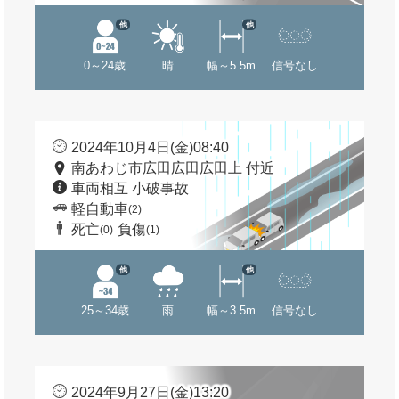
他
他
0～24歳
晴
幅～5.5m
信号なし
2024年10月4日(金)08:40
南あわじ市広田広田広田上 付近
車両相互 小破事故
軽自動車
(2)
死亡
負傷
(0)
(1)
他
他
25～34歳
雨
幅～3.5m
信号なし
2024年9月27日(金)13:20