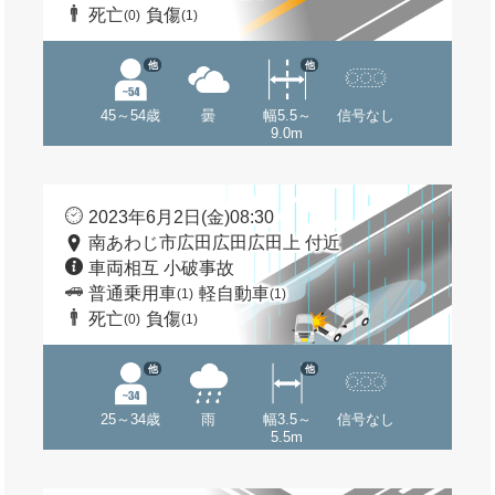
死亡
負傷
(0)
(1)
他
他
45～54歳
曇
幅5.5～
信号なし
9.0m
2023年6月2日(金)08:30
南あわじ市広田広田広田上 付近
車両相互 小破事故
普通乗用車
軽自動車
(1)
(1)
死亡
負傷
(0)
(1)
他
他
25～34歳
雨
幅3.5～
信号なし
5.5m