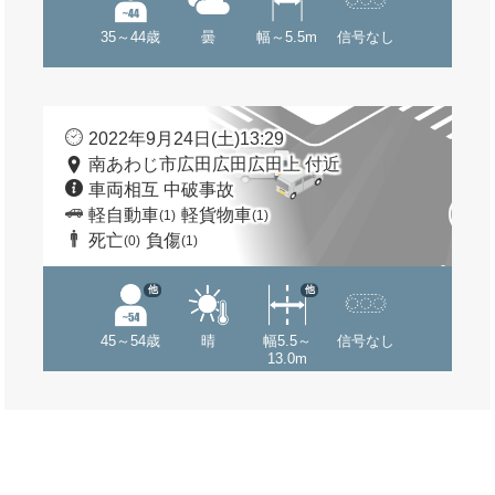
35～44歳
曇
幅～5.5m
信号なし
2022年9月24日(土)13:29
南あわじ市広田広田広田上 付近
車両相互 中破事故
軽自動車
軽貨物車
(1)
(1)
死亡
負傷
(0)
(1)
他
他
45～54歳
晴
幅5.5～
信号なし
13.0m