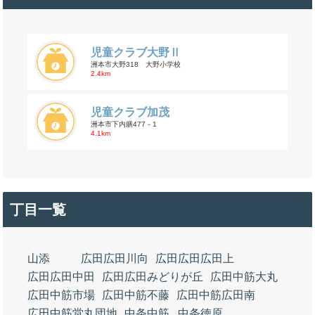
児童クラブ大野Ⅱ
洲本市大野318 大野小学校
2.4km
児童クラブ加茂
洲本市下内膳477－1
4.1km
丁目一覧
山添
広田広田川向
広田広田広田上
広田広田中田
広田広田みどりが丘
広田中筋大丸
広田中筋市場
広田中筋不藤
広田中筋広田南
広田中筋堂丸団地
中条中筋
中条徳原