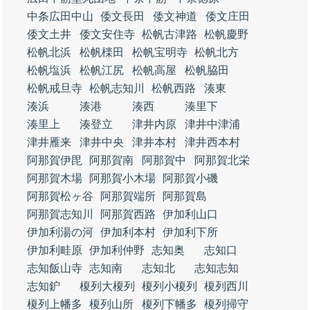
中条広田中山
倭文長田
倭文神道
倭文庄田
倭文土井
倭文安住寺
松帆古津路
松帆慶野
松帆北浜
松帆檪田
松帆宝明寺
松帆北方
松帆塩浜
松帆江尻
松帆高屋
松帆脇田
松帆戒旦寺
松帆志知川
松帆西路
湊東
湊浜
湊港
湊西
湊里下
湊里上
湊登立
津井内原
津井中津浦
津井雁来
津井中央
津井本村
津井西本村
阿那賀伊毘
阿那賀南
阿那賀中
阿那賀北栄
阿那賀木場
阿那賀小木場
阿那賀小磯
阿那賀松ヶ谷
阿那賀端所
阿那賀島
阿那賀志知川
阿那賀西路
伊加利山口
伊加利湯の河
伊加利本村
伊加利下所
伊加利畦原
伊加利仲野
志知奥
志知口
志知飯山寺
志知南
志知北
志知志知
志知鈩
榎列大榎列
榎列小榎列
榎列西川
榎列上幡多
榎列山所
榎列下幡多
榎列掃守