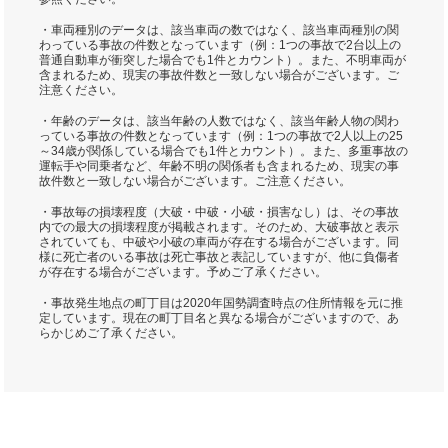
・車両種別のデータは、該当車両の数ではなく、該当車両種別の関
わっている事故の件数となっています（例：1つの事故で2台以上の
普通自動車が衝突した場合でも1件とカウント）。また、不明車両が
含まれるため、現実の事故件数と一致しない場合がございます。ご
注意ください。
・年齢のデータは、該当年齢の人数ではなく、該当年齢人物の関わ
っている事故の件数となっています（例：1つの事故で2人以上の25
～34歳が関係している場合でも1件とカウント）。また、多重事故の
運転手や同乗者など、年齢不明の関係者も含まれるため、現実の事
故件数と一致しない場合がございます。ご注意ください。
・事故毎の損壊程度（大破・中破・小破・損害なし）は、その事故
内での最大の損壊程度が掲載されます。そのため、大破事故と表示
されていても、中破や小破の車両が存在する場合がございます。同
様に死亡者のいる事故は死亡事故と表記していますが、他に負傷者
が存在する場合がございます。予めご了承ください。
・事故発生地点の町丁目は2020年国勢調査時点の住所情報を元に推
定しています。現在の町丁目名と異なる場合がございますので、あ
らかじめご了承ください。