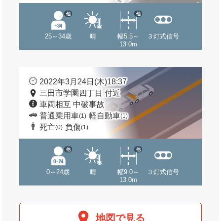
他
他
25～34歳
晴
幅5.5～
３灯式信号
13.0m
2022年3月24日(木)18:37
三田市学園四丁目 付近
車両相互 中破事故
普通乗用車
軽自動車
(1)
(1)
死亡
負傷
(0)
(1)
他
他
0～24歳
晴
幅9.0～
３灯式信号
13.0m
地図で見る