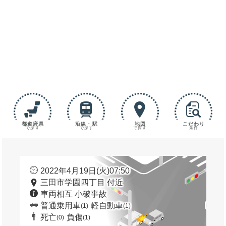
都道府県
沿線・駅
地図
こだわり
で探す
で探す
で探す
条件
2022年4月19日(火)07:50
三田市学園四丁目 付近
車両相互 小破事故
普通乗用車
軽自動車
(1)
(1)
死亡
負傷
(0)
(1)