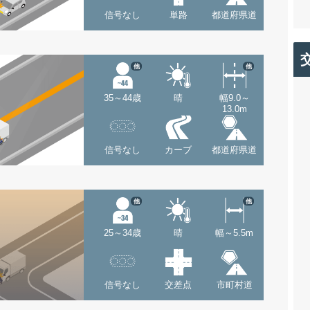
信号なし
単路
都道府県道
他
他
35～44歳
晴
幅9.0～
13.0m
信号なし
カーブ
都道府県道
他
他
25～34歳
晴
幅～5.5m
信号なし
交差点
市町村道