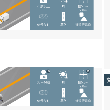
75歳以上
晴
幅5.5～
9.0m
信号なし
単路
都道府県道
他
他
35～44歳
晴
幅5.5～
9.0m
信号なし
単路
都道府県道