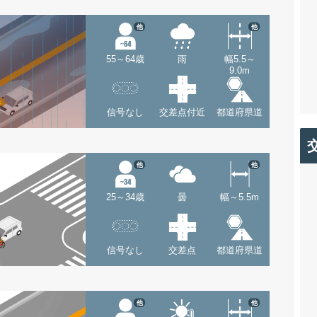
他
他
55～64歳
雨
幅5.5～
9.0m
信号なし
交差点付近
都道府県道
他
他
25～34歳
曇
幅～5.5m
信号なし
交差点
都道府県道
他
他