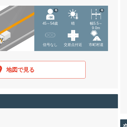
他
他
45～54歳
晴
幅5.5～
9.0m
信号なし
交差点付近
市町村道
地図で見る