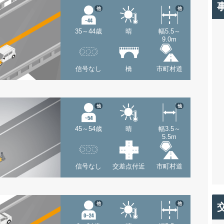
他
他
35～44歳
晴
幅5.5～
9.0m
信号なし
橋
市町村道
他
他
45～54歳
晴
幅3.5～
5.5m
信号なし
交差点付近
市町村道
他
他