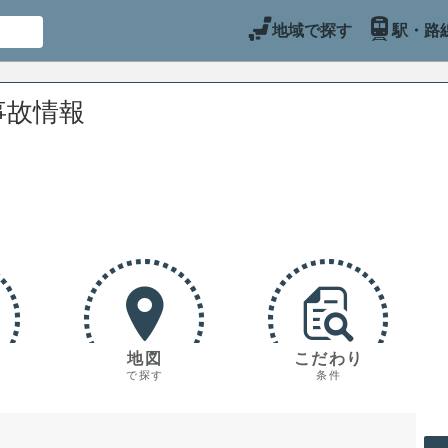
地域で探す
駅・路
事故情報
地図
こだわり
で探す
条件