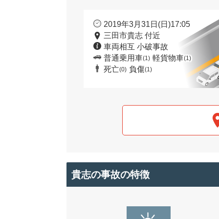
2019年3月31日(日)17:05
三田市貴志 付近
車両相互 小破事故
普通乗用車
軽貨物車
(1)
(1)
死亡
負傷
(0)
(1)
貴志の事故の特徴