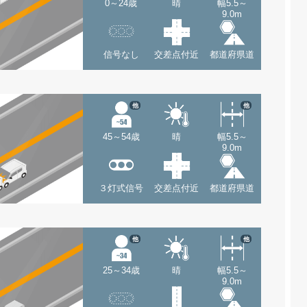
0～24歳
晴
幅5.5～
9.0m
信号なし
交差点付近
都道府県道
他
他
45～54歳
晴
幅5.5～
9.0m
３灯式信号
交差点付近
都道府県道
他
他
25～34歳
晴
幅5.5～
9.0m