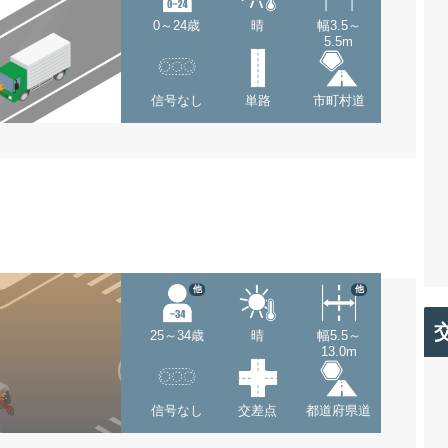
0～24歳
晴
幅3.5～
5.5m
信号なし
単路
市町村道
他
他
25～34歳
晴
幅5.5～
13.0m
信号なし
交差点
都道府県道