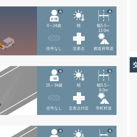
他
他
0～24歳
晴
幅5.5～
13.0m
信号なし
交差点
都道府県道
他
他
25～34歳
晴
幅5.5～
9.0m
信号なし
交差点付近
市町村道
他
他