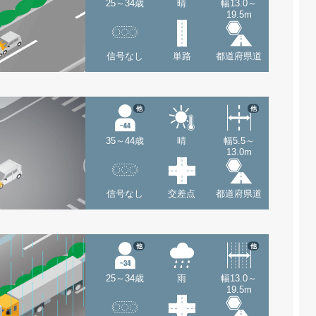
25～34歳
晴
幅13.0～
19.5m
信号なし
単路
都道府県道
他
他
35～44歳
晴
幅5.5～
13.0m
信号なし
交差点
都道府県道
他
他
25～34歳
雨
幅13.0～
19.5m