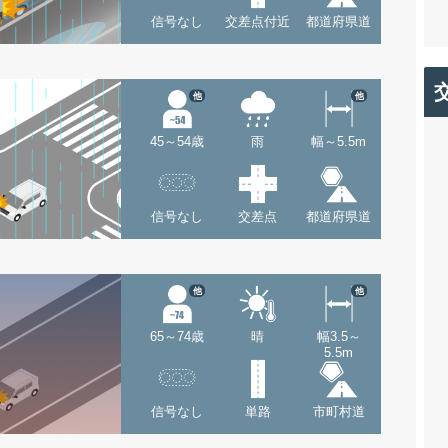
信号なし
交差点付近
都道府県道
他
他
45～54歳
雨
幅～5.5m
信号なし
交差点
都道府県道
他
他
65～74歳
晴
幅3.5～
5.5m
信号なし
単路
市町村道