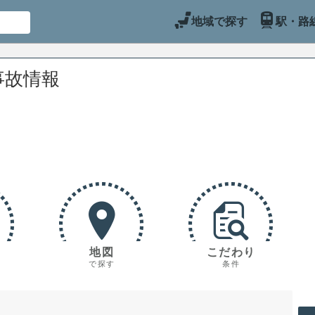
地域で探す
駅・路
事故情報
地図
こだわり
で探す
条件