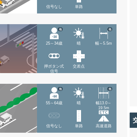
信号なし
単路
他
他
25～34歳
晴
幅～5.5m
押ボタン式
交差点
信号
他
他
55～64歳
晴
幅13.0～
19.5m
信号なし
単路
高速道路