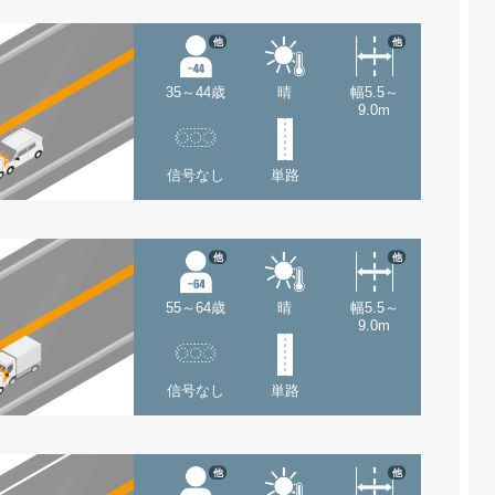
他
他
35～44歳
晴
幅5.5～
9.0m
信号なし
単路
他
他
55～64歳
晴
幅5.5～
9.0m
信号なし
単路
他
他