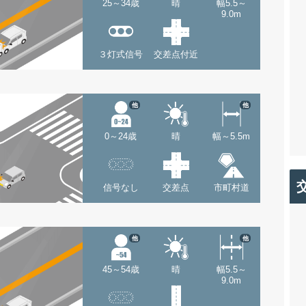
25～34歳
晴
幅5.5～
9.0m
３灯式信号
交差点付近
他
他
0～24歳
晴
幅～5.5m
信号なし
交差点
市町村道
他
他
45～54歳
晴
幅5.5～
9.0m