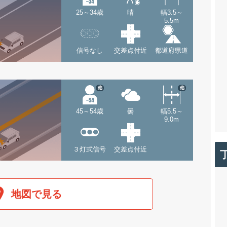
25～34歳
晴
幅3.5～
5.5m
信号なし
交差点付近
都道府県道
他
他
45～54歳
曇
幅5.5～
9.0m
３灯式信号
交差点付近
地図で見る