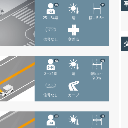
他
他
25～34歳
晴
幅～5.5m
信号なし
交差点
他
他
0～24歳
晴
幅5.5～
9.0m
信号なし
カーブ
他
他