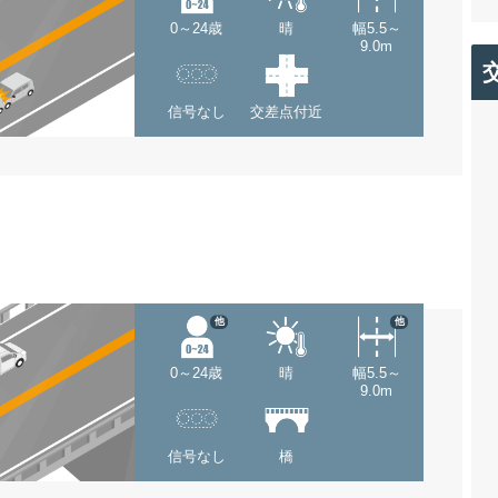
0～24歳
晴
幅5.5～
9.0m
信号なし
交差点付近
他
他
0～24歳
晴
幅5.5～
9.0m
信号なし
橋