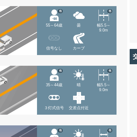
他
他
55～64歳
曇
幅5.5～
9.0m
信号なし
カーブ
他
他
35～44歳
晴
幅5.5～
9.0m
３灯式信号
交差点付近
他
他