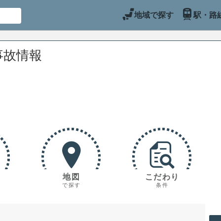
地域で探す
駅・路
事故情報
地図
こだわり
で探す
条件