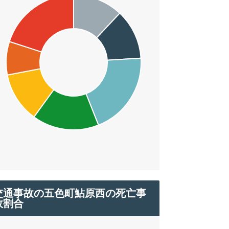
交通事故の五色町鮎原西の死亡事
故割合