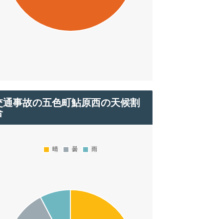
交通事故の五色町鮎原西の天候割
合