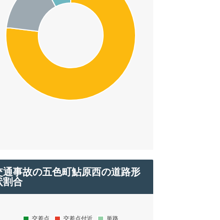
交通事故の五色町鮎原西の道路形
状割合