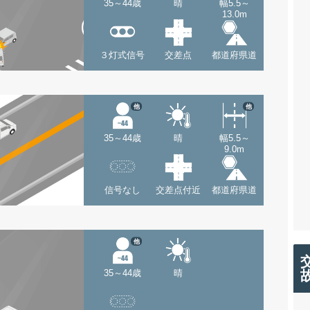
35～44歳
晴
幅5.5～
13.0m
３灯式信号
交差点
都道府県道
他
他
35～44歳
晴
幅5.5～
9.0m
信号なし
交差点付近
都道府県道
他
35～44歳
晴