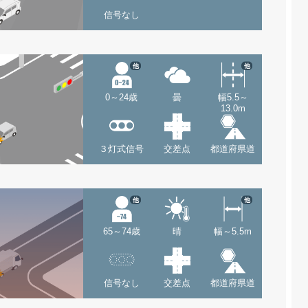
信号なし
他
他
0～24歳
曇
幅5.5～
13.0m
３灯式信号
交差点
都道府県道
他
他
65～74歳
晴
幅～5.5m
信号なし
交差点
都道府県道