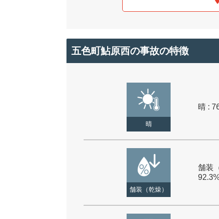
五色町鮎原西の事故の特徴
晴 : 7
晴
舗装（
92.3
舗装（乾燥）