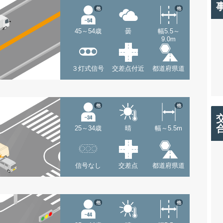
他
他
45～54歳
曇
幅5.5～
9.0m
３灯式信号
交差点付近
都道府県道
他
他
25～34歳
晴
幅～5.5m
信号なし
交差点
都道府県道
他
他