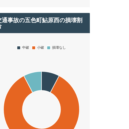
交通事故の五色町鮎原西の損壊割
合