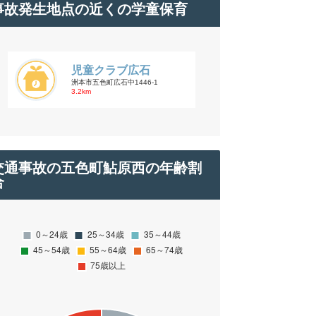
事故発生地点の近くの学童保育
児童クラブ広石
洲本市五色町広石中1446-1
3.2km
交通事故の五色町鮎原西の年齢割
合