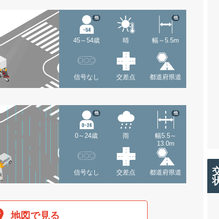
他
他
45～54歳
晴
幅～5.5m
信号なし
交差点
都道府県道
他
他
0～24歳
雨
幅5.5～
13.0m
信号なし
交差点
都道府県道
地図で見る