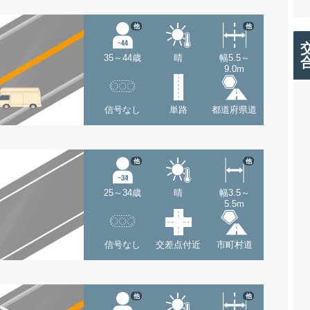
他
他
35～44歳
晴
幅5.5～
9.0m
信号なし
単路
都道府県道
他
他
25～34歳
晴
幅3.5～
5.5m
信号なし
交差点付近
市町村道
他
他