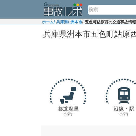
ホーム
/ 兵庫県
/ 洲本市
/ 五色町鮎原西の交通事故情報
兵庫県洲本市五色町鮎原
都道府県
沿線・駅
で探す
で探す